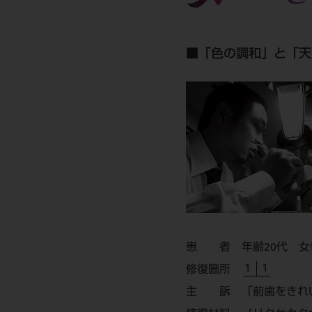
■「色の調和」と「天
患 者
年齢20代 女
1 1
修復箇所
主 訴
「前歯をきれ