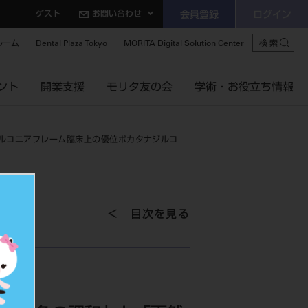
ゲスト
お問い合わせ
会員登録
ログイン
ルーム
Dental Plaza Tokyo
MORITA Digital Solution Center
検索
ント
開業支援
モリタ友の会
学術・お役立ち情報
ルコニアフレーム臨床上の優位ポカタナジルコ
目次を見る