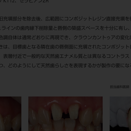
KT12、セラビアンZR
旧充塡部分を除去後、広範囲にコンポジットレジン直接充塡を
ュラインの歯肉縁下削除量と唇側の築盛スペースを十分に有し
色調自体は通常どおりに再現でき、クラウンカントゥアの変化
きは、目標歯となる隣在歯の唇側面に充塡されたコンポジット
、表層付近で一般的な天然歯エナメル質とは異なるコントラス
つ、どのようにして天然歯らしさを表現するかが製作の要にな
担当歯科医師