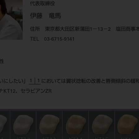
代表取締役
伊藤 竜馬
住所 東京都大田区新蒲田1－13－2 塩田商事本
TEL 03-6715-9141
性
1 1
いにしたい」
においては翼状捻転の改善と唇側傾斜の緩
KT12、セラビアンZR