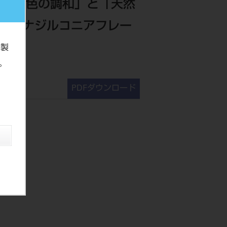
のバ「色の調和」と「天然
カタナジルコニアフレー
の製
。
PDFダウンロード