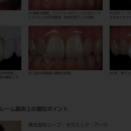
02 根管治療後、ファイバーポスト＋コンポジット
03 ボディ・
レジンによる支台築造、形成が終了した状態。
よるキャラク
部分を再現し、
05 口腔内装着後1週間の状態。
06 同、黒バ
図は模型上で
レーム臨床上の優位ポイント
株式会社リープ・セラミック・アーツ