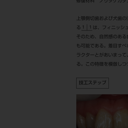
修復材料
ノリタケカタナ
上顎側切歯および犬歯の
1 1
る
は、フィニッシ
そのため、自然感のある
も可能である。着目すべ
ラクターとがあいまって
る。この特徴を模倣しつ
技工ステップ