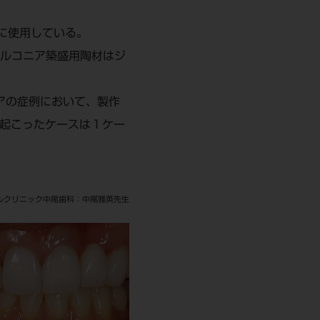
に使用している。
ジルコニア築盛用陶材はジ
アの症例において、製作
が起こったケースは１ケー
ルクリニック中尾歯科：中尾雅英先生