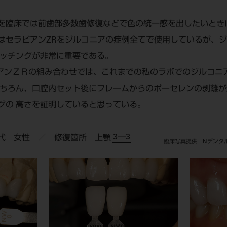
を臨床では前歯部多数歯修復などで色の統一感を出したいとき
はセラビアンZRをジルコニアの症例全てで使用しているが、
マッチングが非常に重要である。
ビアンＺＲの組み合わせでは、これまでの私のラボでのジルコニ
もちろん、口腔内セット後にフレームからのポーセレンの剥離
グの 高さを証明していると思っている。
3―3
0代 女性 ／ 修復箇所 上顎
臨床写真提供 Nデンタ