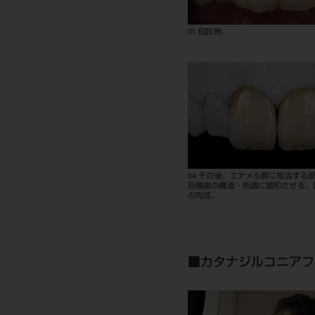
01 初診時。
04 その後、エナメル質に相当する
目標歯の構造・色調に調和させる。
の完成。
■カタナジルコニアフ