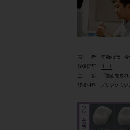
患 者
年齢20代 女
1 1
修復箇所
主 訴
「前歯をきれ
修復材料
ノリタケカタナ