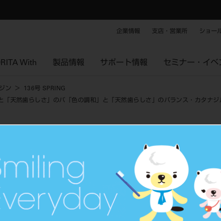
企業情報
支店・営業所
ショー
RITA With
製品情報
サポート情報
セミナー・イベ
ジン
136号 SPRING
」と「天然歯らしさ」のバ「色の調和」と「天然歯らしさ」のバランス・カタナジ