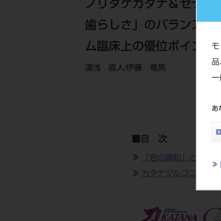
ノリタケカタナ＆セラビ
歯らしさ」のバランス・
ム臨床上の優位ポイント
モ
品
湯浅 直人/伊藤 竜馬
一
あ
■目 次
≫
「色の調和」と「天然
≫
≫
カタナジルコニアフレ