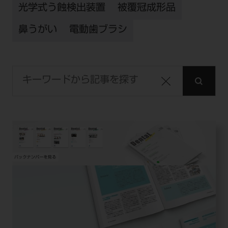
光学式う蝕検出装置
被覆冠成形品
鼻うがい
電動歯ブラシ