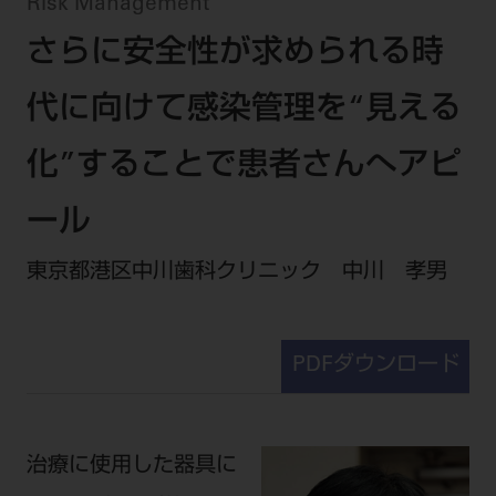
セミナー・イベント
Risk Management
チェア・ユニット
製品サポート情報
さらに安全性が求められる時
チェア・ユニット関連
全てのセミナー・イベント
製品から探す
開業支援
X線撮影装置・器具関連
全種別
代に向けて感染管理を“見える
カテゴリーから探す
レーザー装置関連
One to One Club
歯科医師
その他設備機器
モリタ友の会
メーカーから探す
化”することで患者さんへアピ
開業マニュアル
歯科衛生士
小型器械
デジタル製品サポート
有料会員のご案内
ール
開業医インタビュー
学術・お役立ち情報
歯科技工士
診療用材料
一般会員
メールでのお問い合わせ
歯科開業への道
東京都港区中川歯科クリニック 中川 孝男
歯科助手
高齢者歯科
IT商品
商品に関するお問い合わせ
勤務医会員
ニュース
Start Up チェック
よくわかる高齢者歯科
院内ネットワーク関連
Webセミナー
モリタに対するご意見・お問い合わせ
技工士会員
DOOR/IOS/CADCAM関連
製品に関する重要なお知らせ
動画セミナー アーカイブ
始めよう訪問診療
PDFダウンロード
デンタルショー
支店・営業所
ご開業に関するお問い合わせ
ディーラー向けシステム関連
衛生士会員
ニュース
物件エリア調査
高齢者歯科・訪問診療 製品情報
モリタ関連イベント
CADデータ
お客様の声への取り組み
無料会員のご案内
支店営業所
SNS
DENTAL OFFICE セレクション
pd style
学会・研究会
治療に使用した器具に
中古医療機器
商品感動体験
会員登録
はじめての方へ