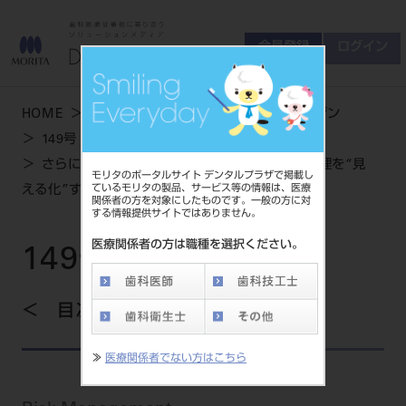
会員登録
ログイン
ゲスト
お問い合わせ
HOME
学術・お役立ち情報
デンタルマガジン
商品について
149号 SUMMER
会員登録
ログイン
セミナーについて
さらに安全性が求められる時代に向けて感染管理を“見
モリタのポータルサイト デンタルプラザで掲載し
友の会について
ているモリタの製品、サービス等の情報は、医療
える化”することで患者さんへアピール
関係者の方を対象にしたものです。一般の方に対
ご開業について
する情報提供サイトではありません。
MORITA With
医療関係者の方は職種を選択ください。
149号 SUMMER
製品情報
目次を見る
製品情報トップ
サポート情報
≫
医療関係者でない方はこちら
製品カテゴリ
お客様相談センター
大型器械