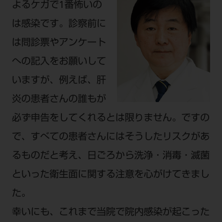
公式SNS一覧
よるケガで1番怖いの
添付文書の電子化
BLOG
ログイン
ショールーム
pdとは
は感染です。診察前に
ビバリーくんLINEスタンプ
オンラインカタログ InternetDO
Q&A
全国のショールーム
院内ツアー
は問診票やアンケート
Dental Plaza Tokyo
モリタ友の会のご案内
修理・メンテナンス等
北海道
デンタルマガジン
への記入をお願いして
モリタ友の会無料会員登録
Dental Plaza Tokyo
宮城
MDSC
ビデオライブラリー
いますが、例えば、肝
東京
炎の患者さんの誰もが
DMR（ディーエムアール）
MDSCについて
愛知
必ず申告をしてくれるとは限りません。ですの
特集
Digital Seminar
大阪
で、すべての患者さんにはそうしたリスクがあ
メールマガジンスマイル＋
見学予約
るものだと考え、日ごろから洗浄・消毒・滅菌
京都
メール
ビバリーくんの歯科イラスト素材集
といった衛生面に関する注意を心がけてきまし
広島
モリタカレンダー
メールでのお問い合わせはこちら
た。
福岡
幸いにも、これまで当院で院内感染が起こった