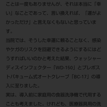
電 話 /
0800-222-8020
（無料）
ことは一度もありませんが、それは本当に「幸
FAX /
0800-222-6480
（無料）
い」なことであって、言い換えれば、「運がよ
かっただけ」と言えなくもないと思っていま
IP電話・ひかり電話は繋がらない場合がありま
す。
す。
受付時間 月～金 9:00～17:00 （祝日・夏季休
当院では、そうした幸運に頼ることなく、感染
暇、年末年始を除く）
やケガのリスクを回避できるようにするにはど
歯科医療従事者専用窓口となります。
うすればいいのかと考えた結果、ウォッシャー
ディーラー様におかれましては、モリタ各担当営
業所へお問い合わせ願います。
ディスインフェクター「WD-150」とプレポス
トバキューム式オートクレーブ「BC-17」の導
入に至りました。
企業情報
実は、導入前に家庭用の食器洗浄機で代用する
ことも考えました。けれども、医療器具用の洗
個人情報保護方針
特定商取引について