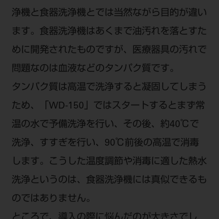
ご利用規約
SNSアカウント利用規約
浄機と食器洗浄機とでは当然ながら目的が違い
推奨環境
サイトマップ
ます。食器洗浄機はあくまで油汚れを落とすた
めに開発されたものですが、医療器具の汚れで
問題なのは血液などのタンパク質です。
タンパク質は高温で洗浄すると凝固してしまう
ため、「WD-150」ではスタートするとまず常
温の水で予備洗浄を行い、その後、約40℃で
洗浄、すすぎを行い、90℃前後の高温で消毒
します。こうした温度調節や消毒に適した熱水
洗浄というのは、食器洗浄機には真似できるも
のではありません。
ところで、導入の際に悩んだのが大きさでし