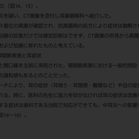
た（図14、15）。
炎を疑い、CT画像を添付し耳鼻咽喉科へ紹介した。
ス優位の真菌が確認され、抗真菌剤の処方により症状は融解さ
粘膜の診査だけでは確定診断はできず、CT画像の所見から真
および加療に移れたものと考えている。
顎関節疾患と耳症状
と開口痛を主訴に来院された。顎関節疾患における一般的問診
の違和感もあるとのことだった。
ーチにより、耳の症状（耳鳴り・耳閉感・難聴など）や目の症
れる。時に、医科の先生に協力を仰がなければ耳の症状は改善
する症状は歯科である当院で対応ができても、中耳炎への影響
16～19）。