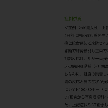
症例供覧
＜症例1＞
69歳女性 上
4日前に歯の違和感を生
痛と咬合痛にて来院され
診断で肝腎機能も正常で
6
打診反応は、
が一番強
牙の病的な動揺（−）歯
ちなみに、軽度の胸苦し
歯の反応と鼻の症状が強
にしてH100×80モード
CT画像から耳鼻咽喉科
た。上記症状やCT画像