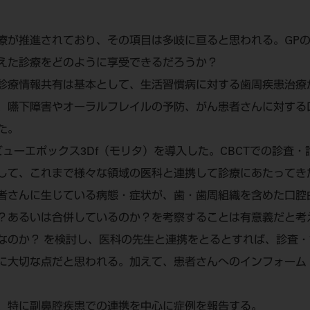
療が推進されており、その項目は多岐に亘ると思われる。GP
えた診療をどのように享受できるだろうか？
診療情報共有は基本として、生活習慣病に対する歯周疾患治療
、嚥下障害やオーラルフレイルの予防、がん患者さんに対する
た。
ューエポックス3Df（モリタ）を導入した。CBCTでの診査
して、これまで様々な領域の医科と連携して診療にあたってき
者さんに生じている病態・症状が、歯・歯周組織を含めた口腔
？あるいは合併しているのか？を考察することは有意義だと考
なのか？ を検討し、医科の先生と連携をとるとすれば、診査
に大切な点だと思われる。加えて、患者さんへのインフォーム
、特に副鼻腔疾患での連携を中心に症例を報告する。