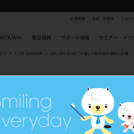
企業情報
支店・営業所
ショー
RITA With
製品情報
サポート情報
セミナー・イベ
ジン
173号 SUMMER
GPにおけるCBCTを通した医科歯科連携の診療
した医科歯科連携の診療