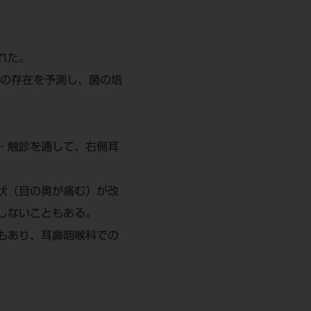
れた。
菌の存在を予測し、菌の培
・触診を通して、右側耳
状（目の奥が痛む）が改
しないこともある。
もあり、耳鼻咽喉科での