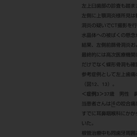
左上臼歯部の診査も踏ま
左側に上顎洞炎様所見は
洞炎の疑いでCT撮影を
水晶体への被ばくの懸念が
結果、左側前篩骨洞炎お
最終的には高次医療機関
だけでなく蝶形骨洞も確
参考症例として左上歯痛
（図12、13）。
＜症例3＞
37歳 男性 
6
当患者さんは
の咬合痛
すでに耳鼻咽喉科にかか
いた。
根管治療中も同歯牙周囲お