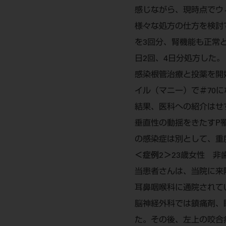
感じながら、現時点でウ
様々な処方の仕方を検討
を3回分、腎機能も正常と
日2回、4日分処方した。
感染根管治療と投薬を開
イル（マニー）で＃70
結果、医科への紹介はせ
垂直性の動揺をきたすP
の感染症は別として、重
＜症例2＞
23歳女性 非
当患者さんは、当院に来
耳鼻咽喉科に通院されて
脳神経外科では鎮痛剤、
た。その後、左上の咬合