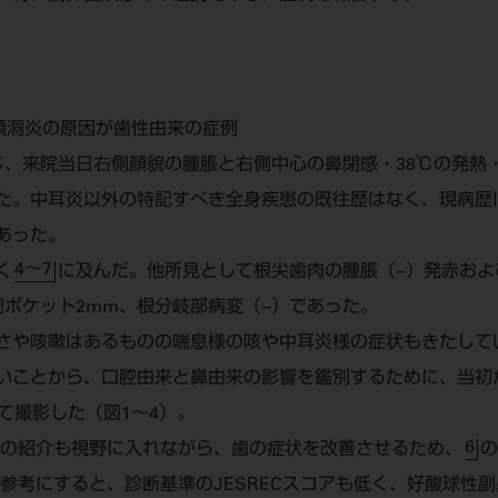
顎洞炎の原因が歯性由来の症例
じ、来院当日右側顔貌の腫脹と右側中心の鼻閉感・38℃の発熱
た。中耳炎以外の特記すべき全身疾患の既往歴はなく、現病歴
あった。
4～7
く
に及んだ。他所見として根尖歯肉の腫脹（−）発赤およ
周ポケット2mm、根分岐部病変（−）であった。
さや咳嗽はあるものの喘息様の咳や中耳炎様の症状もきたして
いことから、口腔由来と鼻由来の影響を鑑別するために、当初
にて撮影した（図1～4）。
6
への紹介も視野に入れながら、歯の症状を改善させるため、
の
も参考にすると、診断基準のJESRECスコアも低く、好酸球性