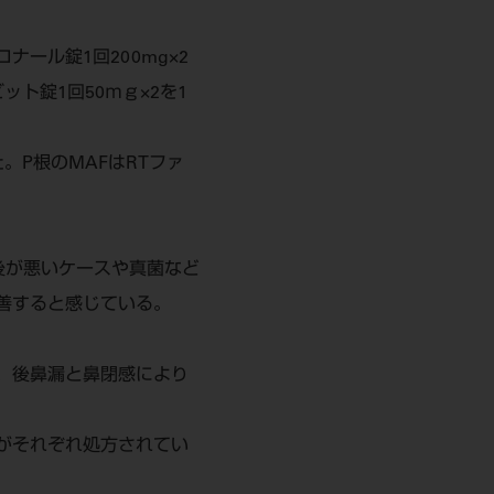
ール錠1回200mg×2
ト錠1回50ｍｇ×2を1
P根のMAFはRTファ
後が悪いケースや真菌など
善すると感じている。
、後鼻漏と鼻閉感により
がそれぞれ処方されてい