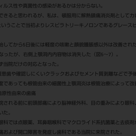
ィルス性や真菌性の感染があるかは分からない。
できると思われるが、私は、頓服用に解熱鎮痛消炎剤としてカロナ
いうことで当初よりレスピラトリーキノロンであるグレースビッ
始してから5日後には軽度の咳嗽と顔貌腫脹感以外は改善された。
になったが、右側上顎洞内内容物は消失した（図5～7）。
ず当院だけの対応となった。
罹患歯や確認しにくいクラックおよびセメント質剥離などで予
度であっても根管由来の細菌性上顎洞炎は根管治療によって改
歯原性由来の歯痛
院される前に前頭部痛により脳神経外科、目の重みにより眼科
いた。
眼科では点眼薬、耳鼻咽喉科でマクロライド系抗菌薬と去痰剤
痛および開口障害を発症し歯科である当院に来院された。