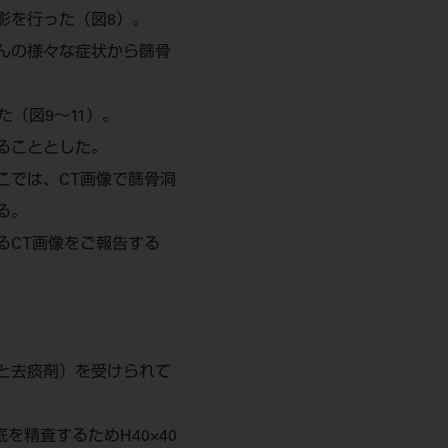
影を行った（図8）。
んの様々な症状から篩骨
た（図9～11）。
ることとした。
こでは、CT画像で篩骨洞
る。
るCT画像をご報告する
と去痰剤）を受けられて
精査するためH40×40