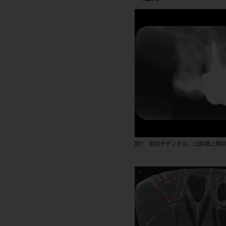
図1 術前IPデンタル。臼歯部上顎