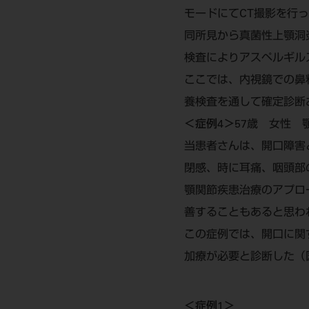
モードにてCT撮影を行っ
同所見から真菌性上顎洞
検査によりアスペルギル
ここでは、内視鏡での鼻
養検査を通して確定診断
＜症例4＞
57歳 女性 
当患者さんは、開口障害
閉感、時に耳痛、咽頭部
顎関節疾患治療のアプロ
善することもあると思わ
この症例では、開口に関
加療が必要と診断した（図
＜症例1＞