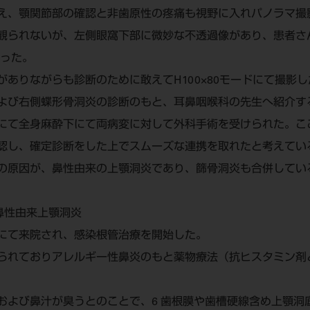
え、顎関節部の確認と非歯原性の疼痛も視野に入れパノラマ撮
観られないが、左側眼窩下部に微妙な不透過像があり、患者さ
行った。
ありながらも診断のために敢えてH100×80モードにて撮影し
よび右側蝶形骨洞炎の診断のもと、耳鼻咽喉科の先生へ紹介す
にて全身麻酔下にて両病変に対して外科手術を受けられた。こ
認し、確定診断をした上でスムーズな連携を取れたと考えてい
の原因が、鼻性由来の上顎洞炎であり、篩骨洞炎も合併してい
鼻性由来上顎洞炎
にて来院され、感染根管治療を開始した。
られておりアレルギー性鼻炎のもと薬物療法（抗ヒスタミン剤
よび鼻汁が臭うとのことで、6 歯根膜や歯槽硬線含め上顎洞底を