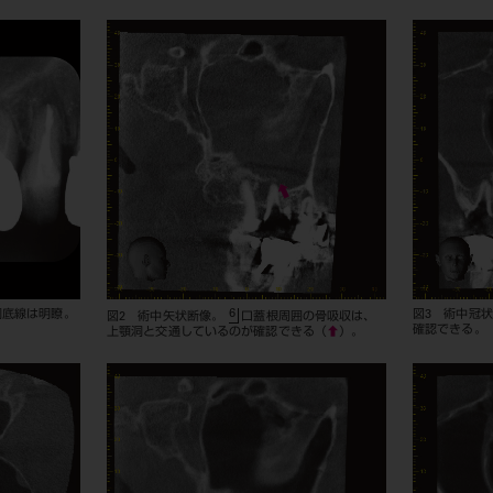
6
洞底線は明瞭。
図3 術中冠
図2 術中矢状断像。
口蓋根周囲の骨吸収は、
確認できる。
上顎洞と交通しているのが確認できる（
⬆
）。