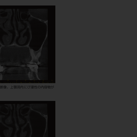
状断像。上顎洞内にび漫性の内容物が