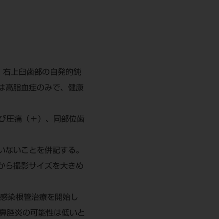
・右上臼歯部の自発的鈍
は高脂血症のみで、健康
び圧痛（＋）、同部位歯
いないことを併記する。
から撮影サイズを大きめ
感染根管治療を開始し
副鼻腔炎の可能性は低いと