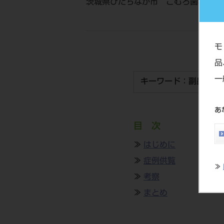
茨城県ひたちなか市 こむろ歯科 院
モ
品
一
キーワード：副鼻腔疾
あ
目 次
≫
はじめに
≫
症例供覧
≫
≫
考察
≫
まとめ