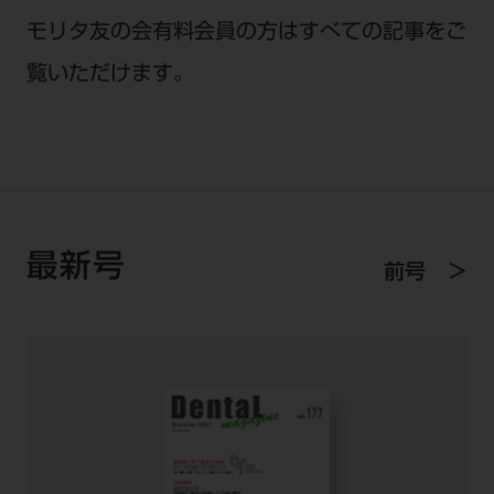
セミナー・イベント
チェア・ユニット
製品サポート情報
モリタ友の会有料会員の方はすべての記事をご
チェア・ユニット関連
全てのセミナー・イベント
製品から探す
覧いただけます。
開業支援
X線撮影装置・器具関連
全種別
カテゴリーから探す
レーザー装置関連
One to One Club
歯科医師
その他設備機器
モリタ友の会
メーカーから探す
開業マニュアル
歯科衛生士
小型器械
デジタル製品サポート
有料会員のご案内
開業医インタビュー
学術・お役立ち情報
歯科技工士
診療用材料
一般会員
メールでのお問い合わせ
最新号
歯科開業への道
前号
歯科助手
高齢者歯科
IT商品
商品に関するお問い合わせ
勤務医会員
ニュース
Start Up チェック
よくわかる高齢者歯科
院内ネットワーク関連
Webセミナー
モリタに対するご意見・お問い合わせ
技工士会員
DOOR/IOS/CADCAM関連
製品に関する重要なお知らせ
動画セミナー アーカイブ
始めよう訪問診療
デンタルショー
支店・営業所
ご開業に関するお問い合わせ
ディーラー向けシステム関連
衛生士会員
ニュース
物件エリア調査
高齢者歯科・訪問診療 製品情報
モリタ関連イベント
CADデータ
お客様の声への取り組み
無料会員のご案内
支店営業所
SNS
DENTAL OFFICE セレクション
pd style
学会・研究会
中古医療機器
商品感動体験
会員登録
はじめての方へ