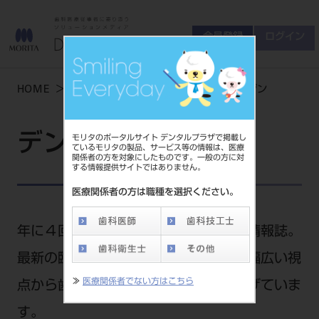
会員登録
ログイン
ゲスト
お問い合わせ
HOME
学術・お役立ち情報
デンタルマガジン
商品について
会員登録
ログイン
セミナーについて
デンタルマガジン
モリタのポータルサイト デンタルプラザで掲載し
友の会について
ているモリタの製品、サービス等の情報は、医療
関係者の方を対象にしたものです。一般の方に対
ご開業について
する情報提供サイトではありません。
MORITA With
医療関係者の方は職種を選択ください。
製品情報
年に４回発刊されるモリタの歯科学術情報誌。
最新の臨床情報や開業・経営情報など幅広い視
製品情報トップ
サポート情報
≫
医療関係者でない方はこちら
点から歯科業界に関する記事を取り上げていま
製品カテゴリ
お客様相談センター
す。
大型器械