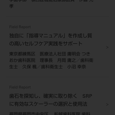
学歯学部 顎口腔機能治療部医員 伊藤 充
孝
Field Report
独自に「指導マニュアル」を作成し質
の高いセルフケア実践をサポート
東京都練馬区 医療法人社団 庸明会 つき
おか歯科医院 理事長 月岡 庸之／歯科衛
生士 久保 楓／歯科衛生士 小沼 幸奈
Field Report
歯石を探知し、確実に取り除く SRP
に有効なスケーラーの選択と使用法
福岡県福岡市中央区 船越歯科医院 歯科