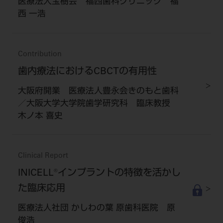
医療法人宝樹会 福西歯科クリニック 福
西 一浩
Contribution
歯内療法におけるCBCTの有用性
大阪府開業 医療法人豊永会きのもと歯科
／大阪大学大学院歯学研究科 臨床教授
木ノ本 喜史
Clinical Report
INICELL®インプラントの特徴を活かし
た臨床応用
医療法人社団 かしわの葉 原歯科医院 原
俊浩