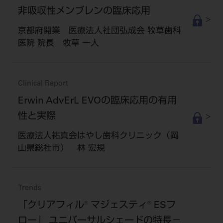
ご利用規約
SNSアカウント利用規約
非吸収性メンブレンの臨床応用
推奨環境
サイトマップ
京都府開業 医療法人社団弘成会 牧草歯科
医院 院長 牧草 一人
Clinical Report
Erwin AdvErL EVOの臨床応用の有用
性と実際
医療法人祐真会はやし歯科クリニック（岡
山県総社市） 林 宏規
Trends
「クリアフィル® マジェスティ® ESフ
ロー」 ユニバーサルシェードの特長－