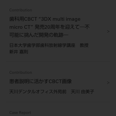
電 話 /
0800-222-8020
（無料）
Contribution
FAX /
0800-222-6480
（無料）
歯科用CBCT “3DX multi image
micro CT” 発売20周年を迎えて―不
IP電話・ひかり電話は繋がらない場合がありま
可能に挑んだ開発の軌跡―
す。
受付時間 月～金 9:00～17:00 （祝日・夏季休
日本大学歯学部歯科放射線学講座 教授
暇、年末年始を除く）
新井 嘉則
歯科医療従事者専用窓口となります。
ディーラー様におかれましては、モリタ各担当営
業所へお問い合わせ願います。
Contribution
患者説明に活かすCBCT画像
天川デンタルオフィス外苑前 天川 由美子
企業情報
Case Report
個人情報保護方針
特定商取引について