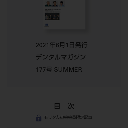
公式SNS一覧
添付文書の電子化
BLOG
ログイン
ショールーム
pdとは
ビバリーくんLINEスタンプ
オンラインカタログ InternetDO
Q&A
全国のショールーム
院内ツアー
Dental Plaza Tokyo
モリタ友の会のご案内
修理・メンテナンス等
北海道
デンタルマガジン
モリタ友の会無料会員登録
Dental Plaza Tokyo
宮城
2021年6月1日発行
MDSC
ビデオライブラリー
東京
デンタルマガジン
DMR（ディーエムアール）
MDSCについて
愛知
177号 SUMMER
特集
Digital Seminar
大阪
メールマガジンスマイル＋
見学予約
京都
メール
ビバリーくんの歯科イラスト素材集
広島
モリタカレンダー
目 次
メールでのお問い合わせはこちら
福岡
モリタ友の会会員限定記事