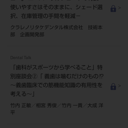
使いやすさはそのままに、シェード選
択、在庫管理の手間を軽減－
クラレノリタケデンタル株式会社 技術本
部 企画開発部
Dental Talk
「歯科がスポーツから学べること」特
別座談会②「 義歯は噛むだけのもの⁉
～義歯臨床での筋機能知識の有用性を
考える～」
竹内 正敏／相宮 秀俊／竹内 一貴／大成 洋
平