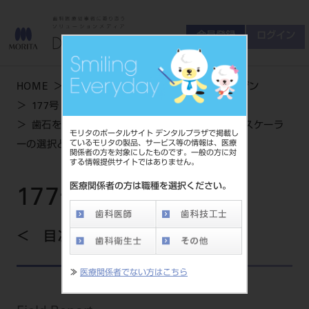
会員登録
ログイン
ゲスト
お問い合わせ
HOME
学術・お役立ち情報
デンタルマガジン
商品について
177号 SUMMER
会員登録
ログイン
セミナーについて
歯石を探知し、確実に取り除く SRPに有効なスケーラ
モリタのポータルサイト デンタルプラザで掲載し
友の会について
ているモリタの製品、サービス等の情報は、医療
ーの選択と使用法
関係者の方を対象にしたものです。一般の方に対
ご開業について
する情報提供サイトではありません。
MORITA With
医療関係者の方は職種を選択ください。
177号 SUMMER
製品情報
目次を見る
製品情報トップ
サポート情報
≫
医療関係者でない方はこちら
製品カテゴリ
お客様相談センター
大型器械