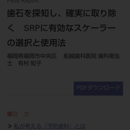
セミナー・イベント
Field Report
チェア・ユニット
製品サポート情報
歯石を探知し、確実に取り除
チェア・ユニット関連
全てのセミナー・イベント
製品から探す
開業支援
X線撮影装置・器具関連
全種別
く SRPに有効なスケーラー
カテゴリーから探す
レーザー装置関連
One to One Club
歯科医師
その他設備機器
モリタ友の会
メーカーから探す
の選択と使用法
開業マニュアル
歯科衛生士
小型器械
デジタル製品サポート
有料会員のご案内
福岡県福岡市中央区 船越歯科医院 歯科衛生
開業医インタビュー
学術・お役立ち情報
歯科技工士
診療用材料
士 有村 知子
一般会員
メールでのお問い合わせ
歯科開業への道
歯科助手
高齢者歯科
IT商品
商品に関するお問い合わせ
勤務医会員
ニュース
Start Up チェック
よくわかる高齢者歯科
院内ネットワーク関連
Webセミナー
モリタに対するご意見・お問い合わせ
技工士会員
PDFダウンロード
DOOR/IOS/CADCAM関連
製品に関する重要なお知らせ
動画セミナー アーカイブ
始めよう訪問診療
デンタルショー
支店・営業所
ご開業に関するお問い合わせ
ディーラー向けシステム関連
衛生士会員
ニュース
物件エリア調査
高齢者歯科・訪問診療 製品情報
モリタ関連イベント
CADデータ
お客様の声への取り組み
無料会員のご案内
支店営業所
■目 次
SNS
DENTAL OFFICE セレクション
pd style
学会・研究会
中古医療機器
商品感動体験
会員登録
≫
私が考える『予防歯科』とは
はじめての方へ