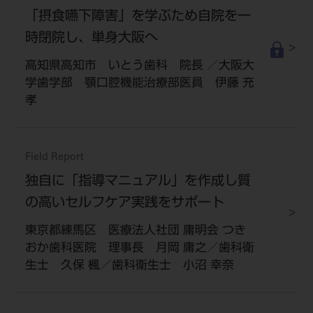
「摂食嚥下障害」を学ぶため自院を一
時閉院し、単身大阪へ
高知県高知市 いとう歯科 院長 ／大阪大
学歯学部 顎口腔機能治療部医員 伊藤 充
孝
Field Report
独自に「指導マニュアル」を作成し質
の高いセルフケア実践をサポート
東京都練馬区 医療法人社団 庸明会 つき
おか歯科医院 理事長 月岡 庸之／歯科衛
生士 久保 楓／歯科衛生士 小沼 幸奈