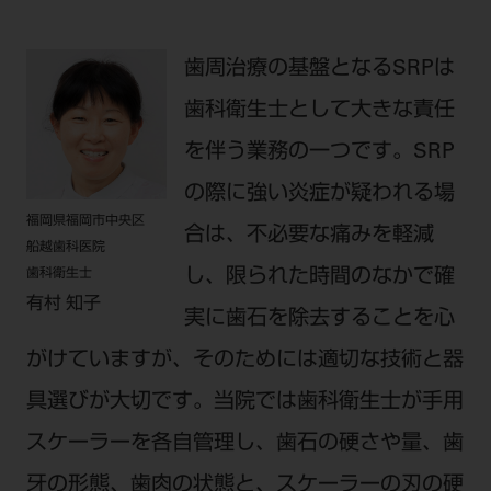
公式SNS一覧
添付文書の電子化
BLOG
ログイン
ショールーム
pdとは
ビバリーくんLINEスタンプ
オンラインカタログ InternetDO
Q&A
歯周治療の基盤となるSRPは
全国のショールーム
院内ツアー
Dental Plaza Tokyo
モリタ友の会のご案内
修理・メンテナンス等
歯科衛生士として大きな責任
北海道
デンタルマガジン
を伴う業務の一つです。SRP
モリタ友の会無料会員登録
Dental Plaza Tokyo
宮城
MDSC
ビデオライブラリー
の際に強い炎症が疑われる場
東京
DMR（ディーエムアール）
福岡県福岡市中央区
MDSCについて
合は、不必要な痛みを軽減
船越歯科医院
愛知
特集
し、限られた時間のなかで確
Digital Seminar
歯科衛生士
大阪
有村 知子
メールマガジンスマイル＋
実に歯石を除去することを心
見学予約
京都
メール
ビバリーくんの歯科イラスト素材集
がけていますが、そのためには適切な技術と器
広島
具選びが大切です。当院では歯科衛生士が手用
モリタカレンダー
メールでのお問い合わせはこちら
福岡
スケーラーを各自管理し、歯石の硬さや量、歯
牙の形態、歯肉の状態と、スケーラーの刃の硬