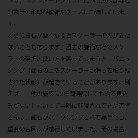
プは、スタンダードタイプに比べて分岐部など
ご利用規約
SNSアカウント利用規約
の歯牙の形態が複雑なケースにも適していま
推奨環境
サイトマップ
す。
さらに歯石が硬くなるとスケーラーの刃が立た
ないこともあります。過去の施術などでスケー
ラーの選択と使い方を誤ってしまうと、バニッ
シング（歯石の上をスケーラーが滑って取り残
された状態）が起きていることがあります。例
えば、「他の施設に2年間通院しても治る見込
みがない」といって当院に転院されてきた患者
さんは、歯石がバニッシングされて黒色化し、
重度の歯周病が進行していました。その場合、