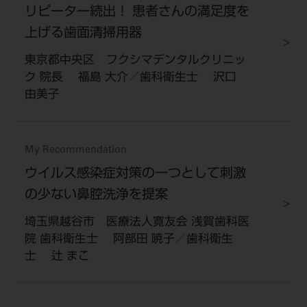
リピーター続出！ 患者さんの満足度を
上げる歯面清掃用器
東京都中央区 フクシマデンタルクリニッ
ク 院長 福島 大介／歯科衛生士 沢口
由美子
My Recommendation
ウイルス感染症対策の一つとして刺激
の少ない鼻腔洗浄を提案
埼玉県越谷市 医療法人寛友会 浅賀歯科医
院 歯科衛生士 阿部田 暁子／歯科衛生
士 辻 まこ