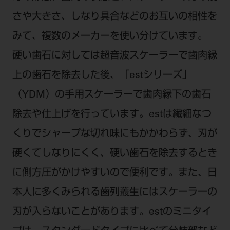
電 話 /
0800-222-8020
（無料）
さや大きさ、しなり具合などのお互いの相性を
FAX /
0800-222-6480
（無料）
みて、複数のメーカーを使い分けています。
硬い歯石に対しては超音波スケーラーで歯肉縁
IP電話・ひかり電話は繋がらない場合がありま
す。
上の歯石を除去した後、「estシリーズ」
受付時間 月～金 9:00～17:00 （祝日・夏季休
（YDM）の手用スケーラーで歯肉縁下の歯石
暇、年末年始を除く）
除去や仕上げを行っています。estは繊細なつ
歯科医療従事者専用窓口となります。
ディーラー様におかれましては、モリタ各担当営
くりでシャープな切れ味にもかかわらず、刃が
業所へお問い合わせ願います。
硬くてしなりにくく、硬い歯石を除去するとき
に側方圧がかけやすいので便利です。また、日
本人に多くみられる歯列叢生にはスケーラーの
企業情報
刃が入らないことがあります。estのミニタイ
個人情報保護方針
特定商取引について