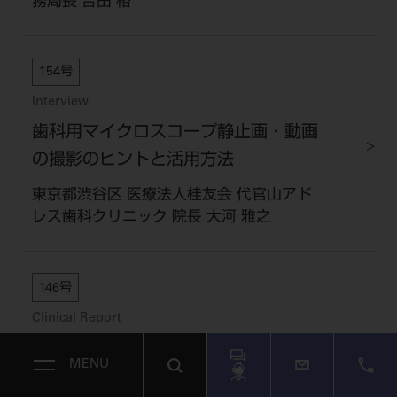
務局長 吉田 格
154号
Interview
歯科用マイクロスコープ静止画・動画
の撮影のヒントと活用方法
東京都渋谷区 医療法人桂友会 代官山アド
レス歯科クリニック 院長 大河 雅之
146号
Clinical Report
「ライカM320」によるデジタルコミ
MENU
ュニケーションのすすめ ～「Eye-Fiカ