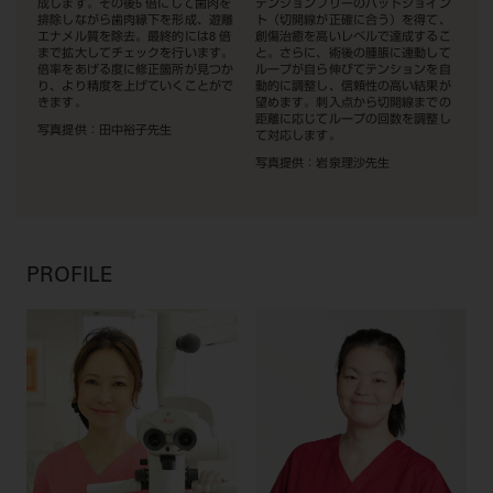
成します。その後5 倍にして歯肉を
テンションフリーのバットジョイン
排除しながら歯肉縁下を形成、遊離
ト（切開線が正確に合う）を得て、
エナメル質を除去。最終的には8 倍
創傷治癒を高いレベルで達成するこ
まで拡大してチェックを行います。
と。さらに、術後の腫脹に連動して
倍率をあげる度に修正箇所が見つか
ループが自ら伸びてテンションを自
り、より精度を上げていくことがで
動的に調整し、信頼性の高い結果が
きます。
望めます。刺入点から切開線までの
距離に応じてループの回数を調整し
写真提供：田中裕子先生
て対応します。
写真提供：岩泉理沙先生
PROFILE