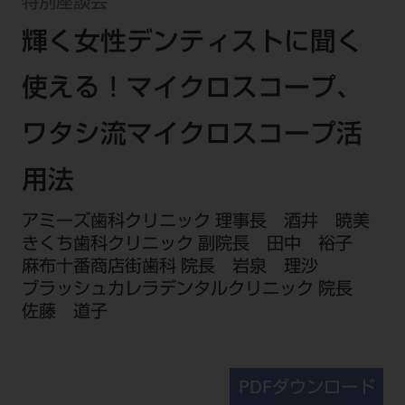
セミナー・イベント
特別座談会
チェア・ユニット
製品サポート情報
輝く女性デンティストに聞く
チェア・ユニット関連
全てのセミナー・イベント
製品から探す
開業支援
X線撮影装置・器具関連
全種別
使える！マイクロスコープ、
カテゴリーから探す
レーザー装置関連
One to One Club
歯科医師
その他設備機器
モリタ友の会
メーカーから探す
ワタシ流マイクロスコープ活
開業マニュアル
歯科衛生士
小型器械
デジタル製品サポート
有料会員のご案内
用法
開業医インタビュー
学術・お役立ち情報
歯科技工士
診療用材料
一般会員
メールでのお問い合わせ
歯科開業への道
アミーズ歯科クリニック 理事長 酒井 暁美
歯科助手
高齢者歯科
IT商品
商品に関するお問い合わせ
勤務医会員
きくち歯科クリニック 副院長 田中 裕子
ニュース
Start Up チェック
よくわかる高齢者歯科
院内ネットワーク関連
Webセミナー
麻布十番商店街歯科 院長 岩泉 理沙
モリタに対するご意見・お問い合わせ
技工士会員
DOOR/IOS/CADCAM関連
ブラッシュカレラデンタルクリニック 院長
製品に関する重要なお知らせ
動画セミナー アーカイブ
始めよう訪問診療
デンタルショー
支店・営業所
ご開業に関するお問い合わせ
ディーラー向けシステム関連
衛生士会員
佐藤 道子
ニュース
物件エリア調査
高齢者歯科・訪問診療 製品情報
モリタ関連イベント
CADデータ
お客様の声への取り組み
無料会員のご案内
支店営業所
SNS
DENTAL OFFICE セレクション
pd style
学会・研究会
中古医療機器
商品感動体験
会員登録
PDFダウンロード
はじめての方へ