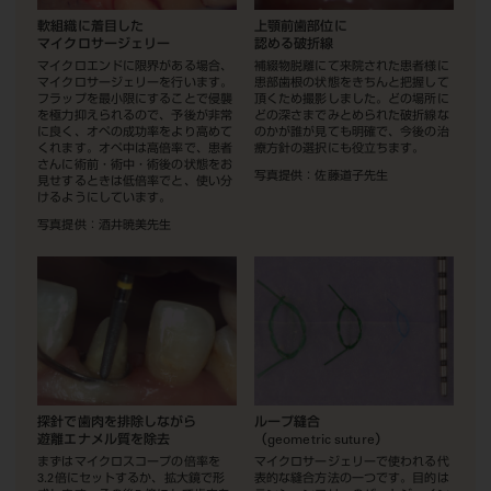
軟組織に着目した
上顎前歯部位に
マイクロサージェリー
認める破折線
マイクロエンドに限界がある場合、
補綴物脱離にて来院された患者様に
マイクロサージェリーを行います。
患部歯根の状態をきちんと把握して
フラップを最小限にすることで侵襲
頂くため撮影しました。どの場所に
を極力抑えられるので、予後が非常
どの深さまでみとめられた破折線な
に良く、オペの成功率をより高めて
のかが誰が見ても明確で、今後の治
くれます。オペ中は高倍率で、患者
療方針の選択にも役立ちます。
さんに術前・術中・術後の状態をお
写真提供：佐藤道子先生
見せするときは低倍率でと、使い分
けるようにしています。
写真提供：酒井暁美先生
探針で歯肉を排除しながら
ループ縫合
遊離エナメル質を除去
（geometric suture）
まずはマイクロスコープの倍率を
マイクロサージェリーで使われる代
3.2倍にセットするか、拡大鏡で形
表的な縫合方法の一つです。目的は