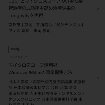
CBCTとマイクロスコープの併用で根
管治療の成功率を高め治療結果の
Longevityを実現
京都市中京区 御所南しげおかデンタルオ
フィス 院長 重岡 修司
155号
Clinical Hint
マイクロスコープ活用術
Windows&Macの画像編集方法
日本大学松戸歯学部歯内療法学講座 診療教
授 日本顕微鏡歯科学会 会長 辻本 恭久
東京都開業 吉田歯科診療室デンタルメンテ
ナンスクリニック 日本顕微鏡歯科学会 事