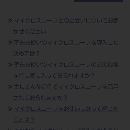
公式SNS一覧
添付文書の電子化
BLOG
ログイン
ショールーム
pdとは
ビバリーくんLINEスタンプ
オンラインカタログ InternetDO
Q&A
≫
マイクロスコープとの出会いについてお聞
全国のショールーム
院内ツアー
Dental Plaza Tokyo
モリタ友の会のご案内
修理・メンテナンス等
北海道
かせください
デンタルマガジン
モリタ友の会無料会員登録
Dental Plaza Tokyo
≫
現在お使いのマイクロスコープを導入した
宮城
MDSC
ビデオライブラリー
決め手は？
東京
DMR（ディーエムアール）
MDSCについて
≫
現在お使いのマイクロスコープのどの機能
愛知
特集
Digital Seminar
を特に気に入っておられますか？
大阪
メールマガジンスマイル＋
見学予約
≫
主にどんな症例でマイクロスコープを活用
京都
メール
ビバリーくんの歯科イラスト素材集
されておられますか？
広島
モリタカレンダー
メールでのお問い合わせはこちら
≫
マイクロスコープをお使いになって感じた
福岡
ことは？