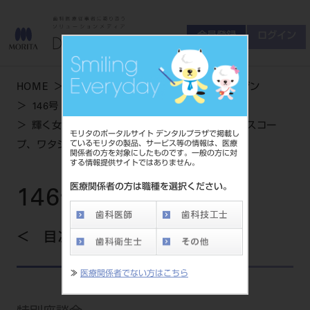
会員登録
ログイン
ゲスト
お問い合わせ
HOME
学術・お役立ち情報
デンタルマガジン
商品について
146号 AUTUMN
会員登録
ログイン
セミナーについて
輝く女性デンティストに聞く 使える！マイクロスコー
モリタのポータルサイト デンタルプラザで掲載し
友の会について
ているモリタの製品、サービス等の情報は、医療
プ、ワタシ流マイクロスコープ活用法
関係者の方を対象にしたものです。一般の方に対
ご開業について
する情報提供サイトではありません。
MORITA With
医療関係者の方は職種を選択ください。
146号 AUTUMN
製品情報
目次を見る
製品情報トップ
サポート情報
≫
医療関係者でない方はこちら
製品カテゴリ
お客様相談センター
大型器械