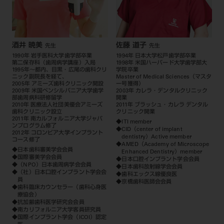
酒井 暁美
佐藤 道子
先生
先生
1990年 岩手医科大学歯学部卒業
1994年 日本大学松戸歯学部卒業
第二保存科（歯周病学講座）入局
1998年 米国ハーバード大学歯学部大
1995年～都内、目黒・広尾の歯科クリ
学院卒業
ニック副院長を経て、
Master of Medical Sciences（マスタ
2005年 アミーズ歯科クリニック開設
ー号獲得）
2009年 米国ペンシルバニア大学歯学
2003年 カレラ・デンタルクリニック
部歯周病科研修留学
開業
2010年 医療法人社団美優会アミーズ
2011年 ブラッシュ・カレラ デンタル
歯科クリニック設立
クリニック開業
2011年 南カルフォルニア大学ジャパ
◆ITI member
ンプログラム修了
◆CID（center of implant
2012年 コロンビア大学インプラント
dentistry）Active member
コース修了
◆AMED（Academy of Microscope
◆日本歯科審美学会会員
Enhanced Dentistry）member
◆国際審美学会会員
◆日本口腔インプラント学会会員
◆（NPO）日本歯周病学会会員
◆日本歯科放射線学会会員
◆（社）日本口腔インプラント学会会
◆歯科エックス線優良医
員
◆京橋歯科医師会会員
◆歯科臨床カウンセラー（歯科心身医
療協会）
◆抗加齢歯科医学研究会会員
◆南カリフォルニア大学客員研究員
◆国際インプラント学会（ICOI）認定