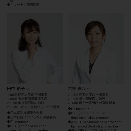
医
◆キレート点滴認定医
田中 裕子
岩泉 理沙
先生
先生
1999年 昭和大学歯学部卒業
2003年 昭和大学歯学部卒業
1999年 有床義歯学講座入局
2006年 都内開業医に勤務
2001年 他歯科医院に勤務
2013年 麻布十番商店街歯科 開業
2002年～きくち歯科クリニック勤務
◆ITI member
◆日本歯科補綴学会会員
◆CID（center of implant
◆日本口腔インプラント学会会員
dentistry）club member
◆ITI member
◆AMED（Academy of Microscope
◆CID（center of implant
Enhanced Dentistry）member
dentistry）club member