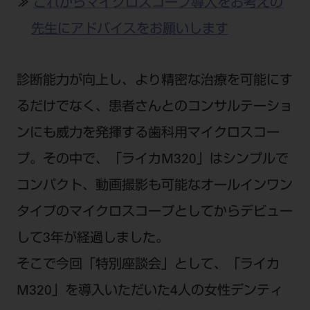
電 話 /
0800-222-8020
（無料）
≫
これからマイクロスコープ導入をお考えの
先生にアドバイスをお願いします
FAX /
0800-222-6480
（無料）
IP電話・ひかり電話は繋がらない場合がありま
診断能力が向上し、より精密な治療を可能にす
す。
るだけでなく、患者さんとのコンサルテーショ
受付時間 月～金 9:00～17:00 （祝日・夏季休
ンにも威力を発揮する歯科用マイクロスコー
暇、年末年始を除く）
歯科医療従事者専用窓口となります。
プ。その中で、「ライカM320」はシンプルで
ディーラー様におかれましては、モリタ各担当営
コンパクト、動画撮影も可能なオールインワン
業所へお問い合わせ願います。
タイプのマイクロスコープとしてからデビュー
して3年が経過しました。
そこで今回「特別座談会」として、「ライカ
企業情報
M320」を導入いただいた4人の女性デンティ
個人情報保護方針
特定商取引について