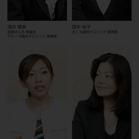
酒井 暁美
田中 裕子
医療法人社 美優会
きくち歯科クリニック 副院長
アミーズ歯科クリニック 理事長