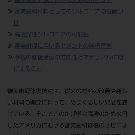
≫
審美修復を成功させるためのポイント
公式SNS一覧
添付文書の電子化
BLOG
ログイン
ショールーム
pdとは
≫
審美歯科材料としてのジルコニアの位置づ
ビバリーくんLINEスタンプ
オンラインカタログ InternetDO
Q&A
全国のショールーム
け
院内ツアー
Dental Plaza Tokyo
モリタ友の会のご案内
修理・メンテナンス等
北海道
≫
高透光性ジルコニアの可能性
デンタルマガジン
モリタ友の会無料会員登録
Dental Plaza Tokyo
宮城
≫
審美修復に用いるセメントの選択基準
MDSC
ビデオライブラリー
≫
今後の修復治療の方向性とマテリアルに期
東京
DMR（ディーエムアール）
MDSCについて
待すること
愛知
特集
Digital Seminar
大阪
メールマガジンスマイル＋
見学予約
審美歯冠修復技法は、従来の材料の改善や新し
京都
メール
ビバリーくんの歯科イラスト素材集
い材料の開発に伴って、めまぐるしい発展を遂
広島
モリタカレンダー
メールでのお問い合わせはこちら
げている。そこでこのたび学会講演のため来日
福岡
したアメリカにおける審美歯科修復のオピニオ