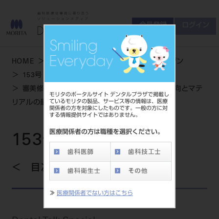
会員登録
ログイン
ゲスト
お問い合わせ
HOME
学術・お役立ち情報
デンタルマガジン
商品について
153号 SUMMER
会員登録
ログイン
セミナーについて
審美修復治療の新たなる展開 審美修復治療の動向とマテ
モリタのポータルサイト デンタルプラザで掲載し
友の会について
ているモリタの製品、サービス等の情報は、医療
リアルの最新トレンド
関係者の方を対象にしたものです。一般の方に対
ご開業について
する情報提供サイトではありません。
MORITA With
医療関係者の方は職種を選択ください。
153号 SUMMER
製品情報
目次を見る
製品情報トップ
サポート情報
≫
医療関係者でない方はこちら
製品カテゴリ
お客様相談センター
大型器械