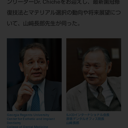
電 話 /
0800-222-8020
（無料）
ンリーダーDr. Chicheをお迎えし、最新歯冠修
FAX /
0800-222-6480
（無料）
復技法とマテリアル選択の動向や将来展望につ
いて、山﨑長郎先生が伺った。
IP電話・ひかり電話は繋がらない場合がありま
す。
受付時間 月～金 9:00～17:00 （祝日・夏季休
暇、年末年始を除く）
歯科医療従事者専用窓口となります。
ディーラー様におかれましては、モリタ各担当営
業所へお問い合わせ願います。
企業情報
Georgia Regents University
SJCDインターナショナル会長
Center for Esthetic and Implant
原宿デンタルオフィス院長
Dentistry
山﨑長郎
個人情報保護方針
特定商取引について
College of Dental Medicine