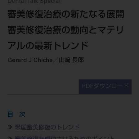
セミナー・イベント
Dental Talk Special
チェア・ユニット
製品サポート情報
審美修復治療の新たなる展開
チェア・ユニット関連
全てのセミナー・イベント
製品から探す
開業支援
X線撮影装置・器具関連
全種別
審美修復治療の動向とマテリ
カテゴリーから探す
レーザー装置関連
One to One Club
歯科医師
その他設備機器
モリタ友の会
メーカーから探す
アルの最新トレンド
開業マニュアル
歯科衛生士
小型器械
デジタル製品サポート
有料会員のご案内
Gerard J Chiche／山﨑 長郎
開業医インタビュー
学術・お役立ち情報
歯科技工士
診療用材料
一般会員
メールでのお問い合わせ
歯科開業への道
歯科助手
高齢者歯科
IT商品
商品に関するお問い合わせ
勤務医会員
ニュース
PDFダウンロード
Start Up チェック
よくわかる高齢者歯科
院内ネットワーク関連
Webセミナー
モリタに対するご意見・お問い合わせ
技工士会員
DOOR/IOS/CADCAM関連
製品に関する重要なお知らせ
動画セミナー アーカイブ
始めよう訪問診療
デンタルショー
支店・営業所
ご開業に関するお問い合わせ
ディーラー向けシステム関連
衛生士会員
ニュース
物件エリア調査
目 次
高齢者歯科・訪問診療 製品情報
モリタ関連イベント
CADデータ
お客様の声への取り組み
無料会員のご案内
支店営業所
SNS
DENTAL OFFICE セレクション
≫
米国審美修復のトレンド
pd style
学会・研究会
中古医療機器
商品感動体験
会員登録
はじめての方へ