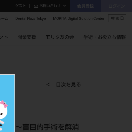
ゲスト
お問い合わせ
会員登録
ログイン
ルーム
Dental Plaza Tokyo
MORITA Digital Solution Center
検索
ント
開業支援
モリタ友の会
学術・お役立ち情報
目次を見る
上手術法 ～盲目的手術を解消