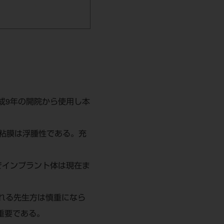
成9年の開院から使用し本
粘膜は浮腫性である。充
でインプラント体は現在ま
れる先生方は慎重になら
重要である。