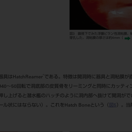
図3 鏡視下でみた浮腫ビラン性洞粘膜。
穿孔した。洞粘膜の厚さは約4mm（
®
はHatchReamer
である。特徴は開洞時に器具と洞粘膜が
40～50回転で洞底部の皮質骨をリーミングと同時にカッティ
押し上げると潜水艦のハッチのように洞内部へ抜けて開洞がで
ル状にはならない）。これをHatch Boneという（
図5
）。当