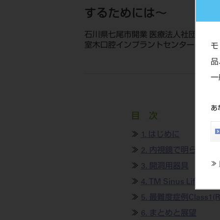
するためには～
石川県七尾市開業 医療法人社団室木歯
室木口腔インプラントセンター／金沢大
モ
品
一
あ
目 次
≫
1. はじめに
≫
2. 内視鏡で明らかに
≫
≫
3. 開洞用器具
®
≫
4. TM Sinus Lift Kit
≫
5. 最難度症例Class1(
≫
6. まとめと展望