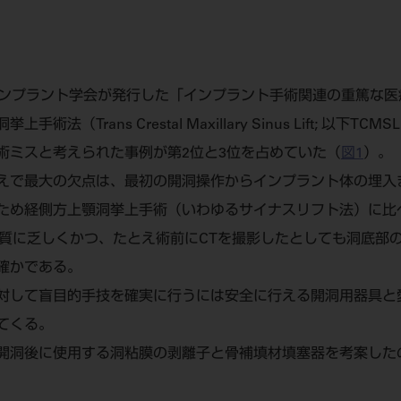
インプラント学会が発行した「インプラント手術関連の重篤な医
法（Trans Crestal Maxillary Sinus Lift; 以下
術ミスと考えられた事例が第2位と3位を占めていた（
図1
）。
えで最大の欠点は、最初の開洞操作からインプラント体の埋入
ため経側方上顎洞挙上手術（いわゆるサイナスリフト法）に比
質に乏しくかつ、たとえ術前にCTを撮影したとしても洞底部
確かである。
対して盲目的手技を確実に行うには安全に行える開洞用器具と
てくる。
開洞後に使用する洞粘膜の剥離子と骨補填材填塞器を考案した