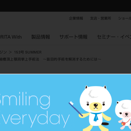
企業情報
支店・営業所
ショー
RITA With
製品情報
サポート情報
セミナー・イベ
ジン
153号 SUMMER
た低侵襲・経歯槽頂上顎洞挙上手術法 ～盲目的手術を解消するためには～
ft Kit®を用いた低侵襲・経歯槽頂上顎洞挙