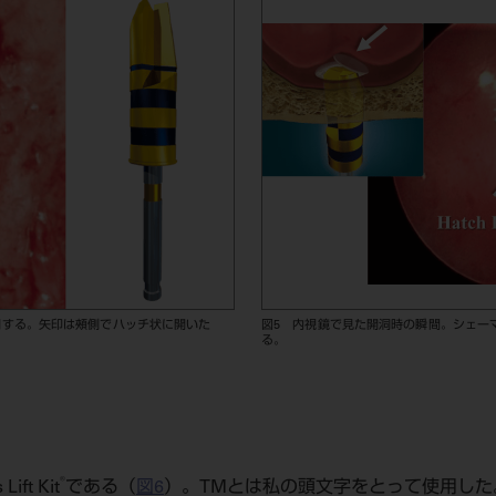
洞する。矢印は頰側でハッチ状に開いた
図5 内視鏡で見た開洞時の瞬間。シェーマの
る。
®
ft Kit
である（
図6
）。TMとは私の頭文字をとって使用した。G