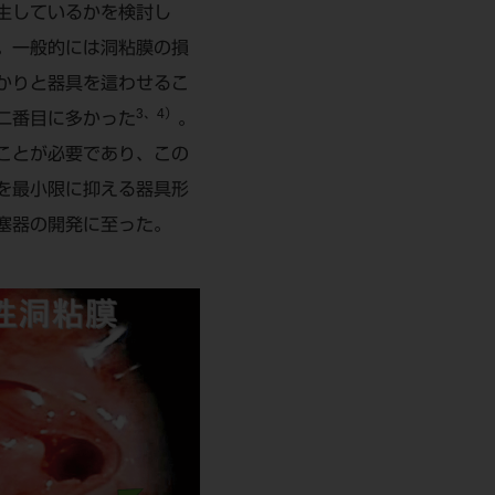
生しているかを検討し
。一般的には洞粘膜の損
かりと器具を這わせるこ
3、4）
二番目に多かった
。
ことが必要であり、この
を最小限に抑える器具形
塞器の開発に至った。