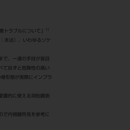
1）
療トラブルについて」
TCMSL：本法）、いわゆるソケ
まで、一連の手技が盲目
べて自ずと危険性の高い
の骨形態が実際にインプラ
愛護的に使える洞粘膜剥
ので内視鏡所見を参考に