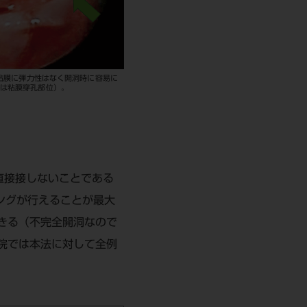
粘膜に弾力性はなく開洞時に容易に
は粘膜穿孔部位）。
直接接しないことである
ングが行えることが最大
きる（不完全開洞なので
院では本法に対して全例