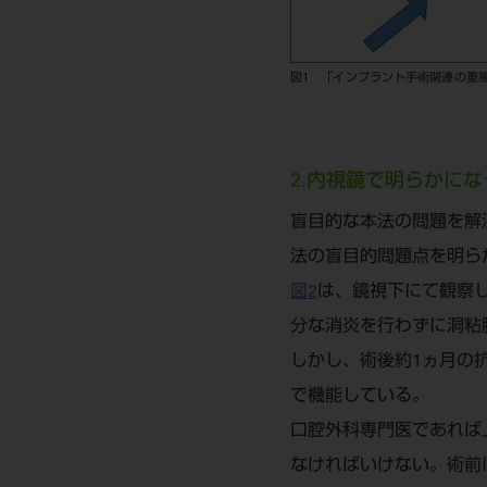
図1 「インプラント手術関連の重
2.内視鏡で明らかにな
盲目的な本法の問題を解
法の盲目的問題点を明ら
図2
は、鏡視下にて観察
分な消炎を行わずに洞粘
しかし、術後約1ヵ月の
で機能している。
口腔外科専門医であれば
なければいけない。術前