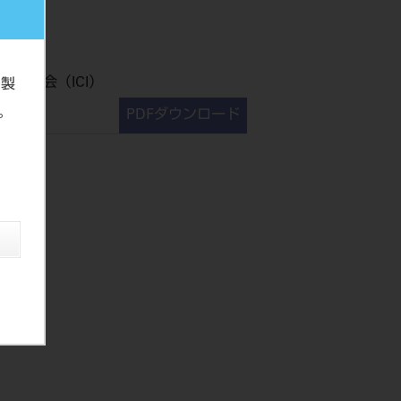
研究会（ICI）
の製
。
PDFダウンロード