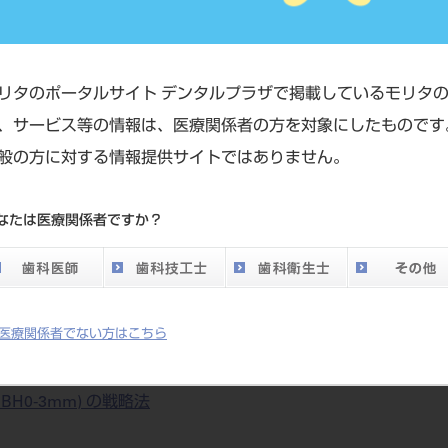
科口腔外科医院 理事長 室木 俊美
学医薬保健研究域医学系協力研究員 石川臨床インプラント学術
リタのポータルサイト デンタルプラザで掲載しているモリタ
、サービス等の情報は、医療関係者の方を対象にしたものです
般の方に対する情報提供サイトではありません。
なたは医療関係者ですか？
なったTCMSLの実態像
医療関係者でない方はこちら
RBH0-3mm) の戦略法