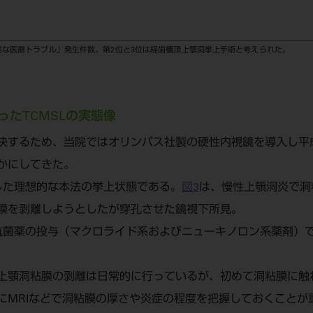
篤な医療トラブル」発生件数。第2位と3位は経歯槽頂上顎洞挙上手術と考えられた。
ったTCMSLの実態像
決するため、当院ではオリンパス社製の硬性内視鏡を導入し平
かにしてきた。
した理想的な本法の挙上状態である。
図3
は、慢性上顎洞炎で洞
膜を剥離しようとしたが穿孔させた鏡視下所見。
抗菌薬の投与（マクロライド系およびニューキノロン系薬剤）
上顎洞粘膜の剥離は日常的に行っているが、初めて洞粘膜に触
にMRIなどで洞粘膜の厚さや炎症の程度を把握しておくことが