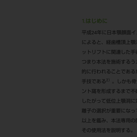
1.はじめに
平成24年に日本顎顔面
によると、経歯槽頂上顎洞挙上手術
ットリフトに関連した手
つまり本法を施術するう
的に行われることである
2）
手技である
。しかも骨
ント窩を形成するまで不
したがって低位上顎洞に
離子の選択が重要になっ
以上を鑑み、本法専用の
その使用法を説明する。