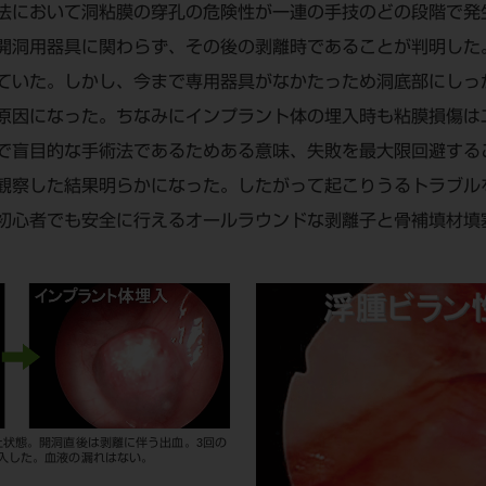
法において洞粘膜の穿孔の危険性が一連の手技のどの段階で発
開洞用器具に関わらず、その後の剥離時であることが判明した
ていた。しかし、今まで専用器具がなかたっため洞底部にしっ
原因になった。ちなみにインプラント体の埋入時も粘膜損傷は
で盲目的な手術法であるためある意味、失敗を最大限回避する
観察した結果明らかになった。したがって起こりうるトラブル
初心者でも安全に行えるオールラウンドな剥離子と骨補填材填
上状態。開洞直後は剥離に伴う出血。3回の
入した。血液の漏れはない。