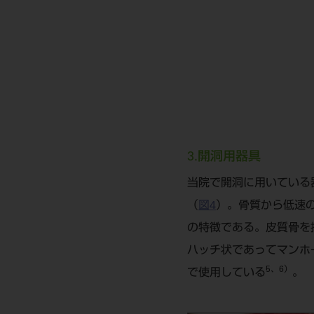
3.開洞用器具
当院で開洞に用いている器具
（
図4
）。骨質から低速の
の特徴である。皮質骨を
ハッチ状であってマンホー
5、6）
で使用している
。