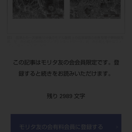
図3 血液との一次接触10分後のモデル基質上の血液凝固の走査型電子顕微鏡写
真。左：血小板と白血球のフィブリンネットワーク、右：血小板と僅かなフィ
ブリン繊維の未処理の表面。
この記事はモリタ友の会会員限定です。登
録すると続きをお読みいただけます。
残り 2989 文字
®
図4 組織学的および組織形態計。2週間の治癒期間の後、INICELL
表面は、従
来の基準表面と比較して、頰側で＋40％高いBIC（骨とインプラントの接触）を
示した。
モリタ友の会有料会員に登録する