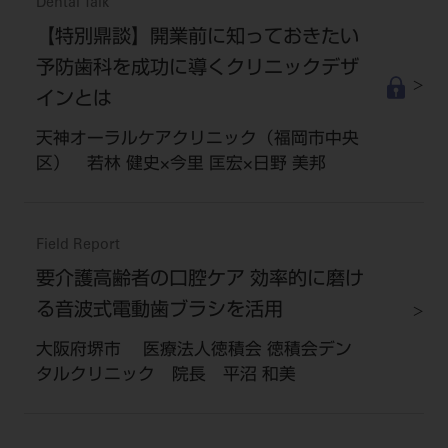
Dental Talk
【特別鼎談】開業前に知っておきたい
予防歯科を成功に導くクリニックデザ
インとは
天神オーラルケアクリニック（福岡市中央
区） 若林 健史×今里 匡宏×日野 美邦
Field Report
要介護高齢者の口腔ケア 効率的に磨け
る音波式電動歯ブラシを活用
大阪府堺市 医療法人徳積会 徳積会デン
タルクリニック 院長 平沼 和美