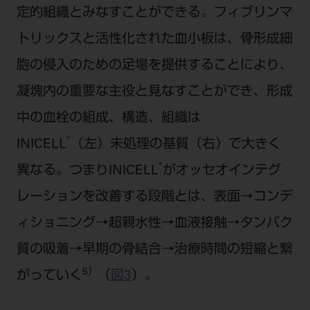
定的組織とみなすことができる。フィブリンマ
トリックスと活性化された血小板は、骨形成細
胞の侵入のための足場を提供することにより、
凝塊内の重要な主役と見なすことができ、形成
中の血栓の組成、構造、組織は
®
INICELL
（左）未処理の基質（右）で大きく
®
異なる。つまりINICELL
がオッセオインテグ
レーションを改善する段階とは、表面→コンデ
ィショニング→超親水性→血液接触→タンパク
質の吸着→早期の骨結合→治療時間の短縮と繋
5）
がっていく
（
図3
）。