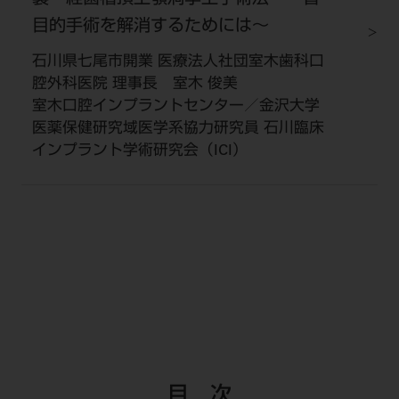
目的手術を解消するためには～
石川県七尾市開業 医療法人社団室木歯科口
腔外科医院 理事長 室木 俊美
室木口腔インプラントセンター／金沢大学
医薬保健研究域医学系協力研究員 石川臨床
インプラント学術研究会（ICI）
目 次