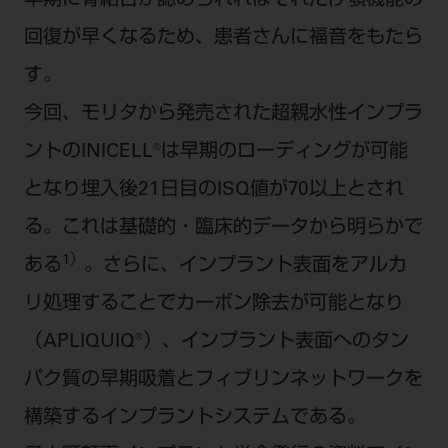
早期に骨結合が認められればそれだけ顎機能の
電 話 /
0800-222-8020
（無料）
回復が早くなるため、患者さんに福音をもたら
FAX /
0800-222-6480
（無料）
す。
IP電話・ひかり電話は繋がらない場合がありま
今回、モリタから発売された超親水性インプラ
す。
ントのINICELL®は早期のローディングが可能
受付時間 月～金 9:00～17:00 （祝日・夏季休
となり埋入後21日目のISQ値が70以上とされ
暇、年末年始を除く）
歯科医療従事者専用窓口となります。
る。これは基礎的・臨床的データから明らかで
ディーラー様におかれましては、モリタ各担当営
1）
ある
。さらに、インプラント表面をアルカ
業所へお問い合わせ願います。
リ処理することでカーボン除去が可能となり
（APLIQUIQ®）、インプラント表面へのタン
パク質の早期吸着とフィブリンネットワークを
企業情報
構築するインプラントシステムである。
個人情報保護方針
特定商取引について