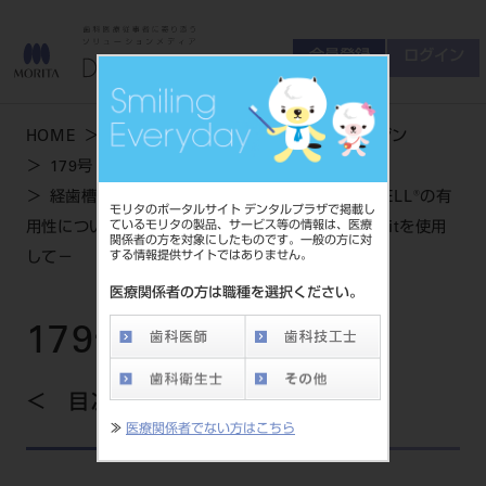
会員登録
ログイン
ゲスト
お問い合わせ
HOME
学術・お役立ち情報
デンタルマガジン
商品について
179号 WINTER
会員登録
ログイン
セミナーについて
経歯槽頂上顎洞挙上手術における超親水性INICELL®の有
モリタのポータルサイト デンタルプラザで掲載し
友の会について
ているモリタの製品、サービス等の情報は、医療
用性について－Hatch ReamerとTM Sinus Lift Kitを使用
関係者の方を対象にしたものです。一般の方に対
ご開業について
する情報提供サイトではありません。
して－
MORITA With
医療関係者の方は職種を選択ください。
179号 WINTER
製品情報
製品情報トップ
目次を見る
サポート情報
≫
医療関係者でない方はこちら
製品カテゴリ
お客様相談センター
大型器械