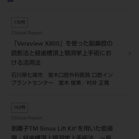
170号
Clinical Report
「Veraview X800」を使った副鼻腔の
読影法と経歯槽頂上顎洞挙上手術にお
ける活用法
石川県七尾市 室木口腔外科医院 口腔イン
プラントセンター 室木 俊美／村井 正寛
153号
Clinical Report
剥離子TM Sinus Lift Kit®を用いた低侵
襲・経歯槽頂上顎洞挙上手術法 ～盲