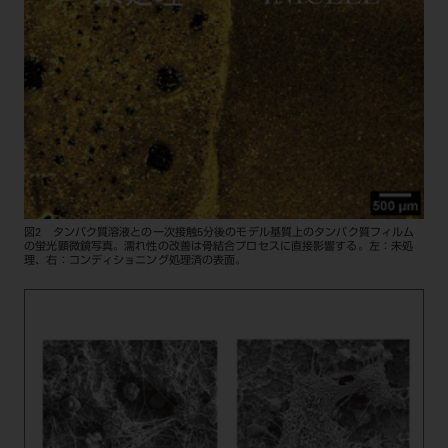
図2 タンパク質溶液との一次接触5分後のモデル基質上のタンパク質フィルム
の蛍光顕微鏡写真。濡れ性の改善は骨結合プロセスに直接影響する。左：未処
理、右：コンディショニング処理済の表面。