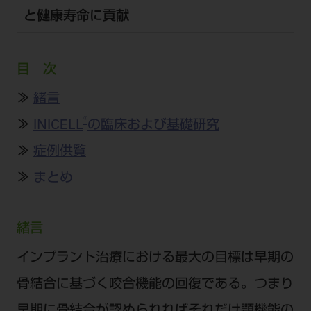
公式SNS一覧
添付文書の電子化
BLOG
ログイン
と健康寿命に貢献
ショールーム
pdとは
ビバリーくんLINEスタンプ
オンラインカタログ InternetDO
Q&A
全国のショールーム
院内ツアー
Dental Plaza Tokyo
モリタ友の会のご案内
修理・メンテナンス等
目 次
北海道
デンタルマガジン
モリタ友の会無料会員登録
≫
緒言
Dental Plaza Tokyo
宮城
MDSC
ビデオライブラリー
®
≫
INICELL
の臨床および基礎研究
東京
DMR（ディーエムアール）
MDSCについて
≫
症例供覧
愛知
特集
Digital Seminar
≫
まとめ
大阪
メールマガジンスマイル＋
見学予約
京都
メール
ビバリーくんの歯科イラスト素材集
緒言
広島
モリタカレンダー
インプラント治療における最大の目標は早期の
メールでのお問い合わせはこちら
福岡
骨結合に基づく咬合機能の回復である。つまり