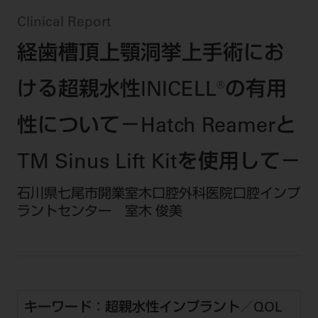
セミナー・イベント
チェア・ユニット
製品サポート情報
Clinical Report
チェア・ユニット関連
全てのセミナー・イベント
製品から探す
開業支援
経歯槽頂上顎洞挙上手術にお
X線撮影装置・器具関連
全種別
カテゴリーから探す
レーザー装置関連
One to One Club
ける超親水性INICELL®の有用
歯科医師
その他設備機器
モリタ友の会
メーカーから探す
開業マニュアル
歯科衛生士
小型器械
性について－Hatch Reamerと
デジタル製品サポート
有料会員のご案内
開業医インタビュー
学術・お役立ち情報
歯科技工士
診療用材料
一般会員
メールでのお問い合わせ
TM Sinus Lift Kitを使用して－
歯科開業への道
歯科助手
高齢者歯科
IT商品
商品に関するお問い合わせ
勤務医会員
ニュース
石川県七尾市開業室木口腔外科医院口腔インプ
Start Up チェック
よくわかる高齢者歯科
院内ネットワーク関連
Webセミナー
ラントセンター 室木 俊美
モリタに対するご意見・お問い合わせ
技工士会員
DOOR/IOS/CADCAM関連
製品に関する重要なお知らせ
動画セミナー アーカイブ
始めよう訪問診療
デンタルショー
支店・営業所
ご開業に関するお問い合わせ
ディーラー向けシステム関連
衛生士会員
ニュース
物件エリア調査
高齢者歯科・訪問診療 製品情報
モリタ関連イベント
CADデータ
お客様の声への取り組み
無料会員のご案内
支店営業所
SNS
DENTAL OFFICE セレクション
pd style
学会・研究会
中古医療機器
商品感動体験
会員登録
キーワード：超親水性インプラント／QOL
はじめての方へ