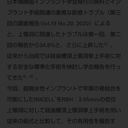
日本顎顔面インプラント学会発行の資料でイン
ご利用規約
SNSアカウント利用規約
プラント手術関連の重篤な医療トラブル（第三
推奨環境
サイトマップ
回の調査報告:Vol.19 No.20. 2020）による
と、上顎洞に関連したトラブルは第一回、第二
2）
回の報告から34.8%と、さらに上昇した
。
従来から当院では経歯槽頂上顎洞挙上手術に対
する安全な標準化手術を検討し学会報告を行っ
3、4）
てきた
。
今回、超親水性インプラントで早期の骨結合を
®
可能にしたINICELL
をRBH：3.05mmの低位
上顎洞に対して経歯槽頂上顎洞挙上手術を用い
従来の術式と比較して、その有用性を報告す