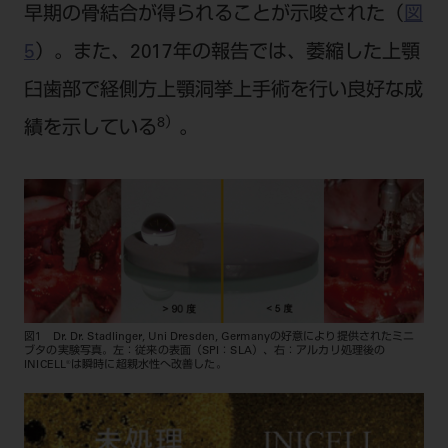
早期の骨結合が得られることが示唆された（
図
5
）。また、2017年の報告では、萎縮した上顎
臼歯部で経側方上顎洞挙上手術を行い良好な成
8）
績を示している
。
図1 Dr. Dr. Stadlinger, Uni Dresden, Germanyの好意により提供されたミニ
ブタの実験写真。左：従来の表面（SPI：SLA）、右：アルカリ処理後の
INICELL®は瞬時に超親水性へ改善した。