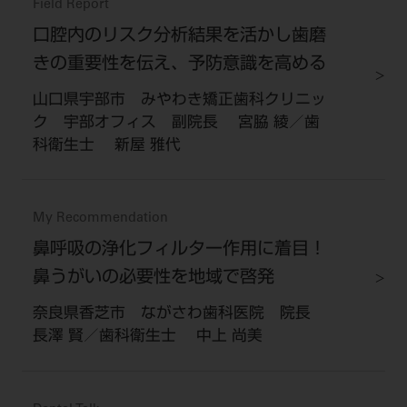
Field Report
口腔内のリスク分析結果を活かし歯磨
きの重要性を伝え、予防意識を高める
山口県宇部市 みやわき矯正歯科クリニッ
ク 宇部オフィス 副院長 宮脇 綾／歯
科衛生士 新屋 雅代
My Recommendation
鼻呼吸の浄化フィルター作用に着目！
鼻うがいの必要性を地域で啓発
奈良県香芝市 ながさわ歯科医院 院長
長澤 賢／歯科衛生士 中上 尚美