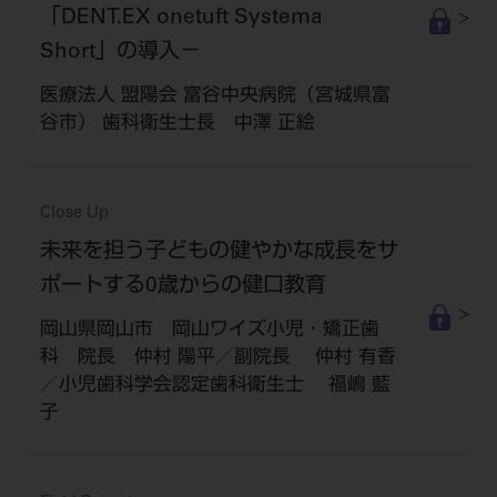
「DENT.EX onetuft Systema
Short」の導入－
医療法人 盟陽会 富谷中央病院（宮城県富
谷市） 歯科衛生士長 中澤 正絵
Close Up
未来を担う子どもの健やかな成長をサ
ポートする0歳からの健口教育
岡山県岡山市 岡山ワイズ小児・矯正歯
科 院長 仲村 陽平／副院長 仲村 有香
／小児歯科学会認定歯科衛生士 福嶋 藍
子