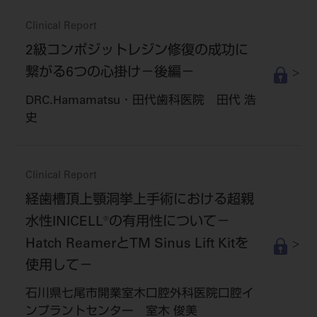
Clinical Report
2級コンポジットレジン修復の成功に
繋がる6つの心掛け－後編－
DRC.Hamamatsu・田代歯科医院 田代 浩
史
Clinical Report
経歯槽頂上顎洞挙上手術における超親
水性INICELL®の有用性について－
Hatch ReamerとTM Sinus Lift Kitを
使用して－
石川県七尾市開業室木口腔外科医院口腔イ
ンプラントセンター 室木 俊美