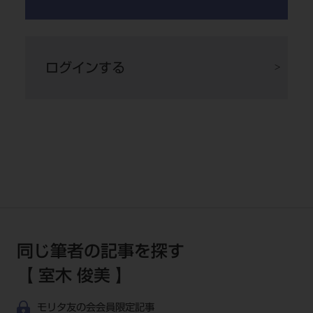
ログインする
図5 埋入後3週間におけるISQとDIBの結果。機能負荷に耐えられる充分な値を
示して、順次増加している。これは、安全で予測可能な数値である。
同じ筆者の記事を探す
【 室木 俊美 】
モリタ友の会会員限定記事