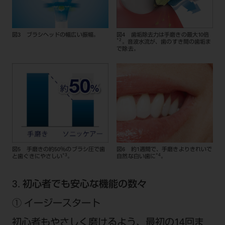
図3 ブラシヘッドの幅広い振幅。
図4 歯垢除去力は手磨きの最大10倍
*2
。音波水流が、歯のすき間の歯垢ま
で除去。
図5 手磨きの約50％のブラシ圧で歯
図6 約1週間で、手磨きよりきれいで
*3
*4
と歯ぐきにやさしい
。
自然な白い歯に
。
3. 初心者でも安心な機能の数々
① イージースタート
初心者もやさしく磨けるよう、最初の14回ま