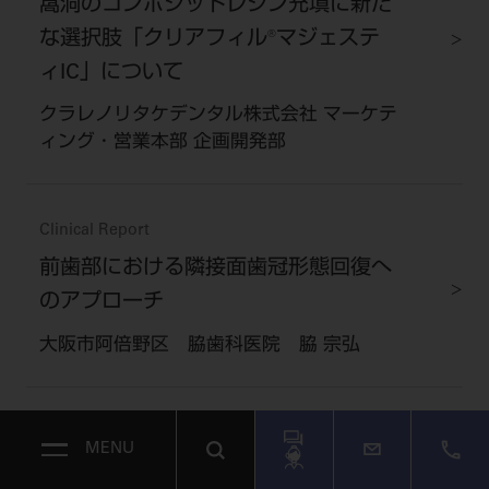
窩洞のコンポジットレジン充填に新た
な選択肢「クリアフィル®マジェステ
ィIC」について
クラレノリタケデンタル株式会社 マーケテ
ィング・営業本部 企画開発部
Clinical Report
前歯部における隣接面歯冠形態回復へ
のアプローチ
大阪市阿倍野区 脇歯科医院 脇 宗弘
Field Report
MENU
高画質でピンポイント撮影根管治療の