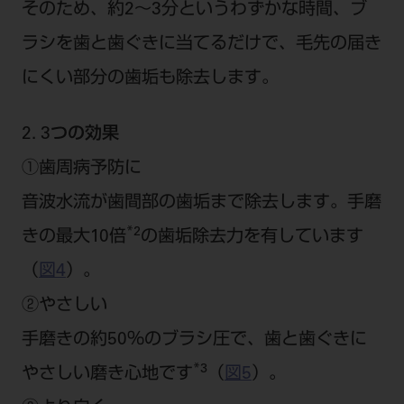
そのため、約2～3分というわずかな時間、ブ
ラシを歯と歯ぐきに当てるだけで、毛先の届き
にくい部分の歯垢も除去します。
2. 3つの効果
①歯周病予防に
音波水流が歯間部の歯垢まで除去します。手磨
*2
きの最大10倍
の歯垢除去力を有しています
（
図4
）。
②やさしい
手磨きの約50％のブラシ圧で、歯と歯ぐきに
*3
やさしい磨き心地です
（
図5
）。