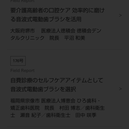
Field Report
要介護高齢者の口腔ケア 効率的に磨け
る音波式電動歯ブラシを活用
大阪府堺市 医療法人徳積会 徳積会デン
タルクリニック 院長 平沼 和美
176号
Field Report
自費診療のセルフケアアイテムとして
音波式電動歯ブラシを選択
福岡県宗像市 医療法人博恵会 ひろ歯科・
矯正歯科医院 院長 村田 博志／歯科衛生
士 瀬音 紀子／歯科衛生士 田中 咲季