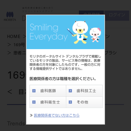
会員登録
ログイン
ゲスト
お問い合わせ
HOME
学術・お役立ち情報
デンタルマガジン
商品について
169号 SUMMER
会員登録
ログイン
セミナーについて
患者ニーズに対応するテーラーメイド型 電動歯ブラシ
モリタのポータルサイト デンタルプラザで掲載し
友の会について
ているモリタの製品、サービス等の情報は、医療
関係者の方を対象にしたものです。一般の方に対
ご開業について
する情報提供サイトではありません。
MORITA With
169号 SUMMER
医療関係者の方は職種を選択ください。
目次を見る
製品情報
製品情報トップ
サポート情報
≫
医療関係者でない方はこちら
製品カテゴリ
Trends
お客様相談センター
大型器械