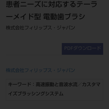
セミナー・イベント
患者ニーズに対応するテーラ
チェア・ユニット
製品サポート情報
チェア・ユニット関連
全てのセミナー・イベント
製品から探す
ーメイド型 電動歯ブラシ
開業支援
X線撮影装置・器具関連
全種別
カテゴリーから探す
レーザー装置関連
株式会社フィリップス・ジャパン
One to One Club
歯科医師
その他設備機器
モリタ友の会
メーカーから探す
開業マニュアル
歯科衛生士
小型器械
デジタル製品サポート
有料会員のご案内
PDFダウンロード
開業医インタビュー
学術・お役立ち情報
歯科技工士
診療用材料
一般会員
メールでのお問い合わせ
歯科開業への道
歯科助手
高齢者歯科
IT商品
商品に関するお問い合わせ
勤務医会員
ニュース
Start Up チェック
よくわかる高齢者歯科
院内ネットワーク関連
株式会社フィリップス・ジャパン
Webセミナー
モリタに対するご意見・お問い合わせ
技工士会員
DOOR/IOS/CADCAM関連
製品に関する重要なお知らせ
動画セミナー アーカイブ
始めよう訪問診療
デンタルショー
支店・営業所
ご開業に関するお問い合わせ
ディーラー向けシステム関連
衛生士会員
キーワード：高速振動と音波水流／カスタマ
ニュース
物件エリア調査
高齢者歯科・訪問診療 製品情報
モリタ関連イベント
CADデータ
お客様の声への取り組み
無料会員のご案内
イズブラッシングシステム
支店営業所
SNS
DENTAL OFFICE セレクション
pd style
学会・研究会
中古医療機器
商品感動体験
会員登録
はじめての方へ