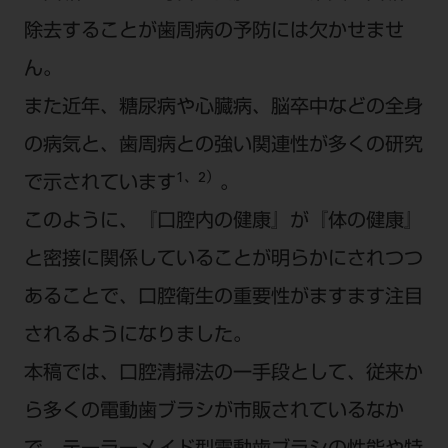
電 話 /
0800-222-8020
（無料）
除去することが歯周病の予防には欠かせませ
FAX /
0800-222-6480
（無料）
ん。
また近年、糖尿病や心臓病、脳卒中などの全身
IP電話・ひかり電話は繋がらない場合がありま
す。
の病気と、歯周病との強い関連性が多くの研究
受付時間 月～金 9:00～17:00 （祝日・夏季休
1、2）
で示されています
。
暇、年末年始を除く）
このように、『口腔内の健康』が『体の健康』
歯科医療従事者専用窓口となります。
ディーラー様におかれましては、モリタ各担当営
と密接に関係していることが明らかにされつつ
業所へお問い合わせ願います。
あることで、口腔衛生の重要性がますます注目
されるようになりました。
本稿では、口腔清掃法の一手段として、従来か
企業情報
ら多くの電動歯ブラシが市販されているなか
個人情報保護方針
特定商取引について