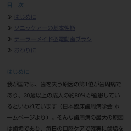
公式SNS一覧
添付文書の電子化
BLOG
目 次
ログイン
ショールーム
pdとは
ビバリーくんLINEスタンプ
オンラインカタログ InternetDO
Q&A
≫
はじめに
全国のショールーム
院内ツアー
Dental Plaza Tokyo
≫
ソニッケアーの基本性能
モリタ友の会のご案内
修理・メンテナンス等
北海道
デンタルマガジン
≫
テーラーメイド型電動歯ブラシ
モリタ友の会無料会員登録
Dental Plaza Tokyo
宮城
MDSC
ビデオライブラリー
≫
おわりに
東京
DMR（ディーエムアール）
MDSCについて
愛知
特集
はじめに
Digital Seminar
大阪
メールマガジンスマイル＋
我が国では、歯を失う原因の第1位が歯周病で
見学予約
京都
メール
あり、30歳以上の成人の約80％が罹患してい
ビバリーくんの歯科イラスト素材集
広島
るといわれています（日本臨床歯周病学会 ホ
モリタカレンダー
メールでのお問い合わせはこちら
福岡
ームページより）。そんな歯周病の最大の原因
は歯垢であり、毎日の口腔ケアで確実に歯垢を