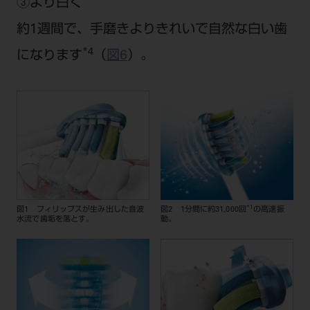
③より白く
約1週間で、手磨きよりきれいで自然な白い歯
*4
になります
（
図6
）。
*1
図1 フィリップスが生み出した音波
図2 1分間に約31,000回
の高速振
水流で歯垢を落とす。
動。