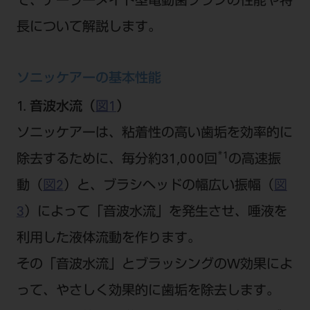
で、テーラーメイド型電動歯ブラシの性能や特
ご利用規約
SNSアカウント利用規約
長について解説します。
推奨環境
サイトマップ
ソニッケアーの基本性能
1. 音波水流（
図1
）
ソニッケアーは、粘着性の高い歯垢を効率的に
*1
除去するために、毎分約31,000回
の高速振
動（
図2
）と、ブラシヘッドの幅広い振幅（
図
3
）によって「音波水流」を発生させ、唾液を
利用した液体流動を作ります。
その「音波水流」とブラッシングのW効果によ
って、やさしく効果的に歯垢を除去します。