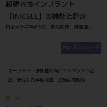
セミナー・イベント
超親水性インプラント
チェア・ユニット
製品サポート情報
チェア・ユニット関連
全てのセミナー・イベント
製品から探す
「INICELL」の機能と臨床
開業支援
X線撮影装置・器具関連
全種別
カテゴリーから探す
レーザー装置関連
日本大学松戸歯学部 臨床教授 月岡 庸之
One to One Club
歯科医師
その他設備機器
モリタ友の会
メーカーから探す
開業マニュアル
歯科衛生士
小型器械
デジタル製品サポート
有料会員のご案内
PDFダウンロード
開業医インタビュー
学術・お役立ち情報
歯科技工士
診療用材料
一般会員
メールでのお問い合わせ
歯科開業への道
歯科助手
高齢者歯科
IT商品
商品に関するお問い合わせ
勤務医会員
ニュース
Start Up チェック
よくわかる高齢者歯科
院内ネットワーク関連
Webセミナー
キーワード：予知性の高いインプラント治
モリタに対するご意見・お問い合わせ
技工士会員
DOOR/IOS/CADCAM関連
製品に関する重要なお知らせ
動画セミナー アーカイブ
始めよう訪問診療
デンタルショー
療／安定した早期荷重／治療期間短縮
支店・営業所
ご開業に関するお問い合わせ
ディーラー向けシステム関連
衛生士会員
ニュース
物件エリア調査
高齢者歯科・訪問診療 製品情報
モリタ関連イベント
CADデータ
お客様の声への取り組み
無料会員のご案内
支店営業所
SNS
DENTAL OFFICE セレクション
pd style
目 次
学会・研究会
中古医療機器
商品感動体験
会員登録
はじめての方へ