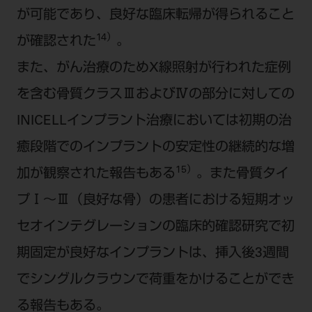
が可能であり、良好な臨床転帰が得られること
14）
が確認された
。
また、がん治療のためX線照射が行われた症例
を含む骨質クラスⅢおよびⅣの部分に対しての
INICELLインプラント治療においては初期の治
癒段階でのインプラントの安定性の継続的な増
15）
加が観察された報告もある
。また骨質タイ
プⅠ～Ⅲ（良好な骨）の患者における短期オッ
セオインテグレーションの臨床的確認研究で初
期固定が良好なインプラントは、挿入後3週間
でシングルクラウンで荷重をかけることができ
る報告もある。