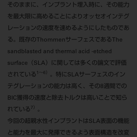
電 話 /
0800-222-8020
（無料）
そのままに、インプラント埋入時に、その能力
FAX /
0800-222-6480
（無料）
を最大限に高めることによりオッセオインテグ
レーションの速度を速めるようにしたものであ
IP電話・ひかり電話は繋がらない場合がありま
る。既存のThommenサーフェスであるThe
す。
受付時間 月～金 9:00～17:00 （祝日・夏季休
sandblasted and thermal acid -etched
暇、年末年始を除く）
surface（SLA）に関しては多くの論文で評価
歯科医療従事者専用窓口となります。
1～6）
されている
。特にSLAサーフェスのイン
ディーラー様におかれましては、モリタ各担当営
業所へお問い合わせ願います。
テグレーションの能力は高く、その8週間での
BIC獲得の速度と除去トルクは高いことで知ら
7）
れている
。
企業情報
今回の超親水性インプラントはSLA表面の機能
と能力を最大に発揮できるよう表面構造を改変
個人情報保護方針
特定商取引について