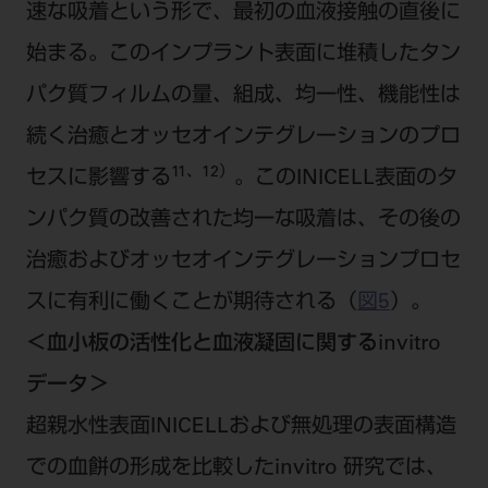
速な吸着という形で、最初の血液接触の直後に
始まる。このインプラント表面に堆積したタン
パク質フィルムの量、組成、均一性、機能性は
続く治癒とオッセオインテグレーションのプロ
11、12）
セスに影響する
。このINICELL表面のタ
ンパク質の改善された均一な吸着は、その後の
治癒およびオッセオインテグレーションプロセ
スに有利に働くことが期待される（
図5
）。
＜血小板の活性化と血液凝固に関するinvitro
データ＞
超親水性表面INICELLおよび無処理の表面構造
での血餅の形成を比較したinvitro 研究では、