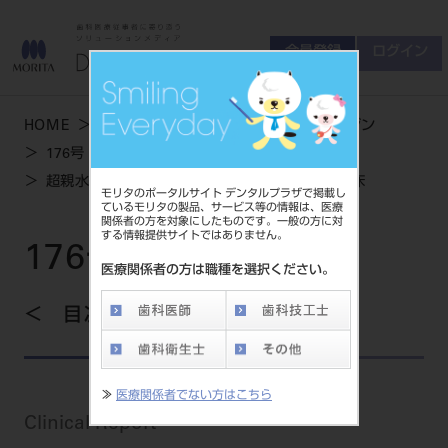
会員登録
ログイン
ゲスト
お問い合わせ
HOME
学術・お役立ち情報
デンタルマガジン
商品について
176号 SPRING
会員登録
ログイン
セミナーについて
超親水性インプラント「INICELL」の機能と臨床
モリタのポータルサイト デンタルプラザで掲載し
友の会について
ているモリタの製品、サービス等の情報は、医療
関係者の方を対象にしたものです。一般の方に対
ご開業について
する情報提供サイトではありません。
MORITA With
176号 SPRING
医療関係者の方は職種を選択ください。
目次を見る
製品情報
製品情報トップ
サポート情報
≫
医療関係者でない方はこちら
製品カテゴリ
Clinical Report
お客様相談センター
大型器械