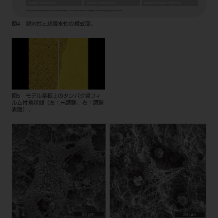
図4 親水性と超親水性の模式図。
図5 モデル基板上のタンパク質フィ
ルム付着状態（左：未調整、右：調整
表面）。