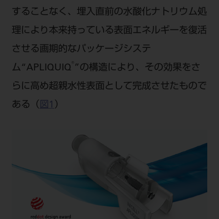
ご利用規約
SNSアカウント利用規約
することなく、埋入直前の水酸化ナトリウム処
推奨環境
サイトマップ
理により本来持っている表面エネルギーを復活
させる画期的なパッケージシステ
®
ム“APLIQUIQ
”の構造により、その効果をさ
らに高め超親水性表面として完成させたもので
ある（
図1
）