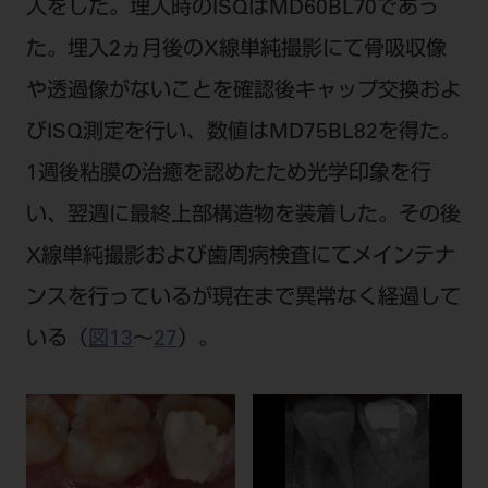
入をした。埋入時のISQはMD60BL70であっ
た。埋入2ヵ月後のX線単純撮影にて骨吸収像
や透過像がないことを確認後キャップ交換およ
びISQ測定を行い、数値はMD75BL82を得た。
1週後粘膜の治癒を認めたため光学印象を行
い、翌週に最終上部構造物を装着した。その後
X線単純撮影および歯周病検査にてメインテナ
ンスを行っているが現在まで異常なく経過して
いる（
図13
～
27
）。