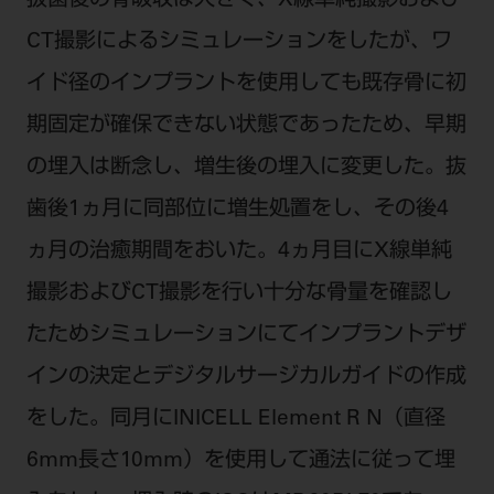
抜歯後の骨吸収は大きく、X線単純撮影および
CT撮影によるシミュレーションをしたが、ワ
イド径のインプラントを使用しても既存骨に初
期固定が確保できない状態であったため、早期
の埋入は断念し、増生後の埋入に変更した。抜
歯後1ヵ月に同部位に増生処置をし、その後4
ヵ月の治癒期間をおいた。4ヵ月目にX線単純
撮影およびCT撮影を行い十分な骨量を確認し
たためシミュレーションにてインプラントデザ
インの決定とデジタルサージカルガイドの作成
をした。同月にINICELL Element R N（直径
6mm長さ10mm）を使用して通法に従って埋