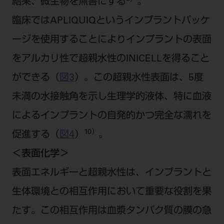
結果、微生物を無害にする
。
臨床ではAPLIQUIQというインプラントパッケ
ージを使用することによりインプラントの表面
をアルカリ性で超親水性のINICELLを得ること
ができる（
図3
）。この超親水性表面は、5度
未満の水接触角を示し生理学的液体、特に血液
によるインプラントの自発的かつ完全な濡れを
10）
促進する（
図4
）
。
＜表面化学＞
表面エネルギーと超親水性は、インプラントと
生体環境との相互作用において重要な役割を果
たす。この相互作用は血漿タンパク質の膜の急