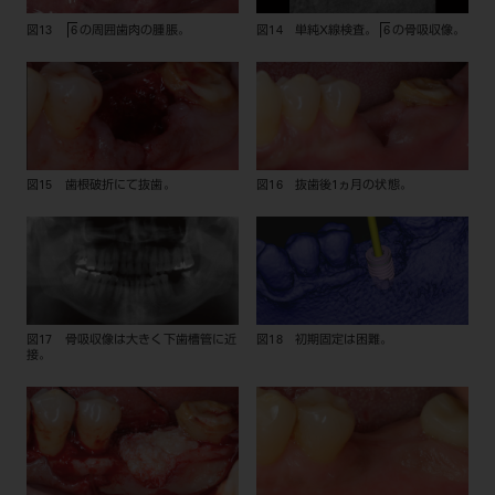
図13
の周囲歯肉の腫脹。
図14 単純X線検査。
の骨吸収像。
6
6
図15 歯根破折にて抜歯。
図16 抜歯後1ヵ月の状態。
図17 骨吸収像は大きく下歯槽管に近
図18 初期固定は困難。
接。