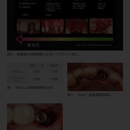
図10 抜歯窩の治癒時期によるインプラント埋入。
表1 INICELLの荷重時期を示す。
図11 TypeⅠ 抜歯窩即時埋入。