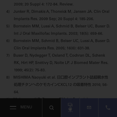
2009; 20 Suppl 4: 172-84. Review.
4) Junker R, Dimakis A, Thoneick M, Jansen JA. Clin Oral
Implants Res. 2009 Sep; 20 Suppl 4: 185-206.
5) Bornstein MM, Lussi A, Schmid B, Belser UC, Buser D.
Int J Oral Maxillofac Implants. 2003; 18(5): 659-66.
6) Bornstein MM, Schmid B, Belser UC, Lussi A, Buser D.
Clin Oral Implants Res. 2005; 16(6): 631-38.
7) Buser D, Nydegger T, Oxland T, Cochran DL, Schenk
RK, Hirt HP, Snétivy D, Nolte LP. J Biomed Mater Res.
1999; 45(2): 75-83.
8) MISHIMA Naoyuki et al. 日口腔インプラント誌超親水性
処理チタンへのケモカインCXCL12 の吸着特性 2016; 56-
64.
9) Mohammadi Z, Dummer PM. Int Endod J.
2011;44(8):697-730.
MENU
10) Tugulu S, Löwe K, Scharnweber D, Schlottig F.