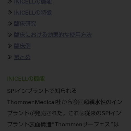
≫
INICELLの機能
公式SNS一覧
添付文書の電子化
BLOG
ログイン
ショールーム
pdとは
≫
INICELLの特徴
ビバリーくんLINEスタンプ
オンラインカタログ InternetDO
Q&A
全国のショールーム
院内ツアー
≫
臨床研究
Dental Plaza Tokyo
モリタ友の会のご案内
修理・メンテナンス等
北海道
≫
臨床における効果的な使用方法
デンタルマガジン
モリタ友の会無料会員登録
Dental Plaza Tokyo
宮城
≫
臨床例
MDSC
ビデオライブラリー
東京
≫
まとめ
DMR（ディーエムアール）
MDSCについて
愛知
特集
Digital Seminar
INICELLの機能
大阪
メールマガジンスマイル＋
見学予約
SPIインプラントで知られる
京都
メール
ビバリーくんの歯科イラスト素材集
ThommenMedical社から今回超親水性のイン
広島
モリタカレンダー
メールでのお問い合わせはこちら
プラントが発売された。これは従来のSPIイン
福岡
プラント表面構造“Thommenサーフェス”は