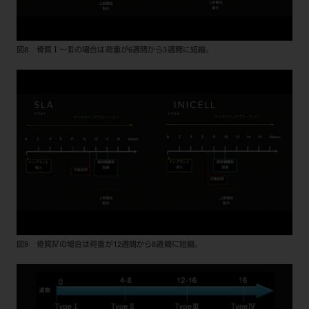
図8 骨質Ⅰ～Ⅲの場合は荷重が6週間から3週間に短縮。
図9 骨質Ⅳの場合は荷重が12週間から8週間に短縮。