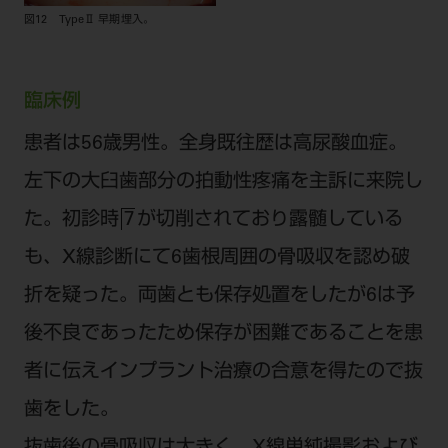
図12 TypeⅡ 早期埋入。
臨床例
患者は56歳男性。全身既往歴は高尿酸血症。
左下の大臼歯部分の拍動性疼痛を主訴に来院し
た。初診時
が切削されており露髄している
7
も、X線診断にて
6
歯根周囲の骨吸収を認め破
折を疑った。両歯とも保存処置をしたが
6
は予
後不良であったため保存が困難であることを患
者に伝えインプラント治療の合意を得たので抜
歯をした。