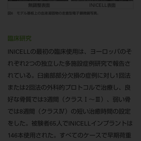
図6 モデル基板上の血液凝固物の走査型電子顕微鏡写真。
臨床研究
INICELLの最初の臨床使用は、ヨーロッパのそ
れぞれ2つの独立した多施設症例研究で報告さ
れている。臼歯部部分欠損の症例に対し1回法
または2回法の外科的プロトコルで治療し、良
好な骨質では3週間（クラスⅠ～Ⅲ）、弱い骨
では8週間（クラスⅣ）の短い治癒時間の設定
をした。被験者65人でINICELLインプラントは
146本使用された。すべてのケースで早期荷重