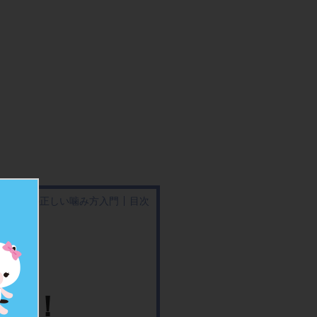
ルガムの正しい噛み方入門
目次
そう！