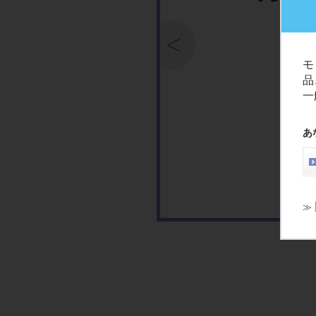
モ
品
一
あ
≫