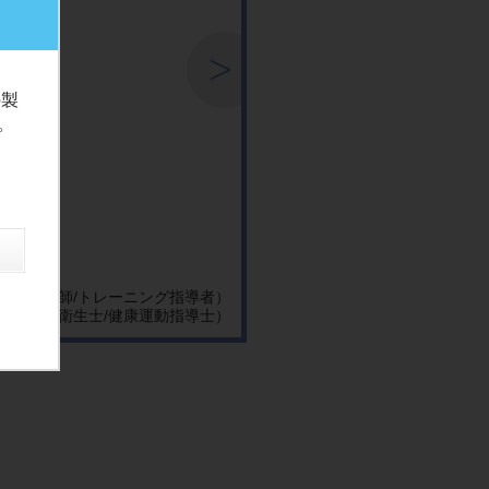
の製
。
（歯科医師/トレーニング指導者）
よ（歯科衛生士/健康運動指導士）