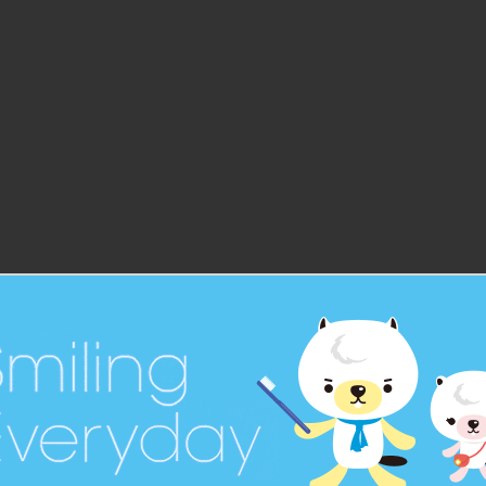
1/45
デンタ
噛むトレーナー
を
目指
®