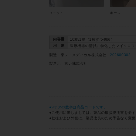
ユニット
ホース
内容量
10枚/1箱（1枚ずつ個装）
用 途
医療機器の清拭に特化したマイクロフ
製造 東レ・メディカル株式会社
202600303
製造元 東レ株式会社
●9ケタの数字は商品コードです。
●ご使用に際しましては、製品の取扱説明書を必
●仕様および外観は、製品改良のため予告なく変