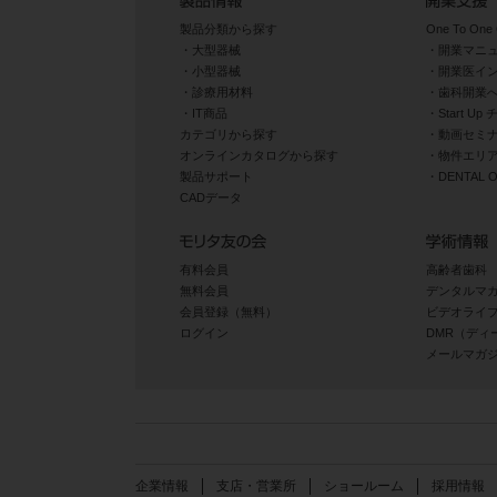
製品分類から探す
One To One 
大型器械
開業マニ
小型器械
開業医イ
診療用材料
歯科開業
IT商品
Start U
カテゴリから探す
動画セミナ
オンラインカタログから探す
物件エリ
製品サポート
DENTAL
CADデータ
有料会員
高齢者歯科
無料会員
デンタルマ
会員登録（無料）
ビデオライ
ログイン
DMR（ディ
メールマガ
企業情報
支店・営業所
ショールーム
採用情報