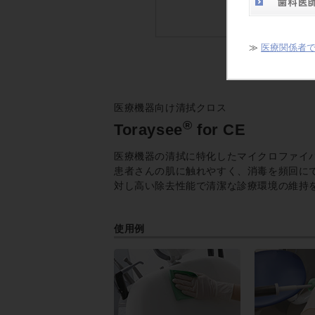
して
また
≫
医療関係者
医療機器向け清拭クロス
®
Toraysee
for CE
医療機器の清拭に特化したマイクロファイ
患者さんの肌に触れやすく、消毒を頻回に
対し高い除去性能で清潔な診療環境の維持
使用例