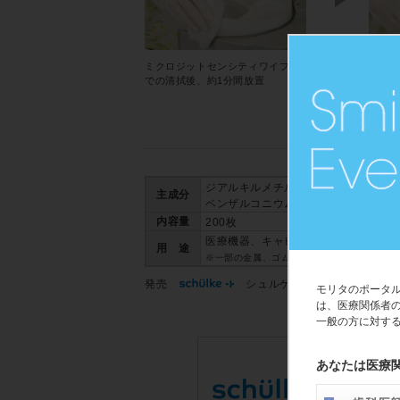
ミクロジットセンシティワイプス
清潔な
での清拭後、約1分間放置
（デン
※トレ
ジアルキルメチル塩化アンモニウム、
主成分
ベンザルコニウム
内容量
200枚
医療機器、キャビネット表面の除菌、
用 途
※一部の金属、ゴム、樹脂への使用では、影
発売
シュルケ・ジャパン合同会社
モリタのポータ
は、医療関係者
一般の方に対す
あなたは医療
シュ
多く