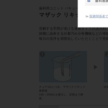
歯科用ユニット バキューム・排水管路洗浄
マザック リキッド
≫
医療関係者
溶解する手間が省ける液体タイプの洗浄剤
雑菌に由来する付着汚れや有機物などの堆
毎日の洗浄を習慣化していただくことで管
チェア1台につき、マザックリキッド
診
希釈液
100～200mLを吸引し、翌朝まで静
置。