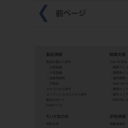
製品分類から探す
One To One 
大型器械
開業マニ
小型器械
開業医イ
診療用材料
歯科開業
IT商品
Start U
カテゴリから探す
動画セミナ
オンラインカタログから探す
物件エリ
製品サポート
DENTAL
CADデータ
有料会員
高齢者歯科