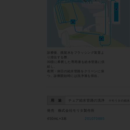
診療後、残留水をフラッシング装置よ
り排出する際、
30倍に希釈した専用液を給水管路に供
給し、
夜間・休日の給水管路をクリーンに保
つ。診療開始時には洗浄液を排出。
用 途
チェア給水管路の洗浄
※モリタの給水
発売 株式会社モリタ製作所
450mL×3本
201070885