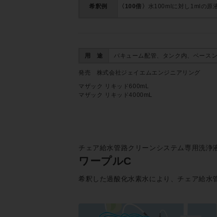
希釈例
〈100倍〉
水100mlに対し1mlの
用 途
バキューム配管、タンク内、ベース
発売 株式会社ジェイエムエンジニアリング
マザック リキッド600mL
マザック リキッド4000mL
チェア給水管路クリーンシステム専用洗浄
ワープルC
希釈した過酸化水素水により、チェア給水