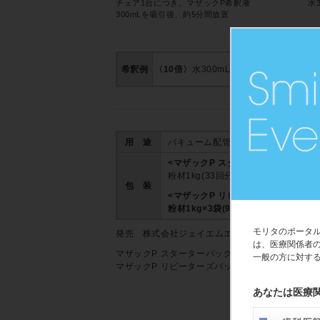
チェア1台につき、マザックP希釈液
水
300mLを吸引後、約5分間放置
希釈例
〈10倍〉
水300mLに対し計量スプーン8分
用 途
バキューム配管、タンク内、ベース
<マザックP スターターバッグ>
粉材1kg(33回分)、330mLビーカ
包 装
<マザックP リピーターズバック>
粉材1kg×3袋(99回分)
モリタのポータ
発売 株式会社ジェイエムエンジニアリング
は、医療関係者
マザックP スターターバッグ
2010708
一般の方に対す
マザックP リピーターズバック
2010708
あなたは医療