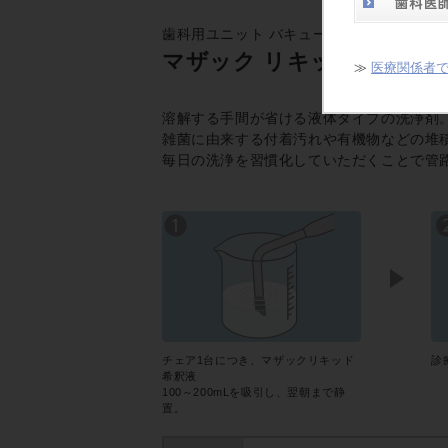
歯科用ユニット バキューム・排水管路洗浄
マザック リキッド
≫
医療関係者
溶解する手間が省ける液体タイプの洗浄剤
雑菌に由来する付着汚れや有機物などの堆
毎日の洗浄を習慣化していただくことで管
チェア1台につき、マザックリキッド
診
希釈液
100～200mLを吸引し、翌朝まで静
置。