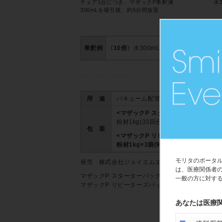
チェア1台につき、マザックP希釈液
水
300mLを吸引後、約5分間放置
希釈例
〈10倍〉
水300mLに対し計量スプーン8分
用 途
バキューム配管、タンク内、ベース
<マザックP スターターバッグ>
粉材1kg(33回分)、330mLビーカ
包 装
<マザックP リピーターズバック>
粉材1kg×3袋(99回分)
モリタのポータ
発売 株式会社ジェイエムエンジニアリング
は、医療関係者
マザックP スターターバッグ
2010708
一般の方に対す
マザックP リピーターズバック
2010708
あなたは医療