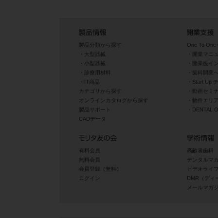
製品分類から探す
One To One 
大型器械
開業マニ
小型器械
開業医イ
診療用材料
歯科開業
IT商品
Start U
カテゴリから探す
動画セミナ
オンラインカタログから探す
物件エリ
製品サポート
DENTAL
CADデータ
有料会員
高齢者歯科
無料会員
デンタルマ
会員登録（無料）
ビデオライ
ログイン
DMR（ディ
メールマガ