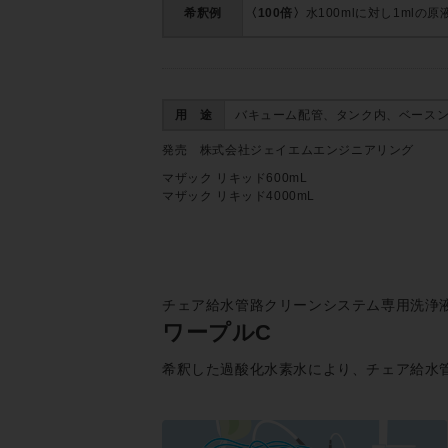
希釈例
〈100倍〉
水100mlに対し1mlの
用 途
バキューム配管、タンク内、ベース
発売 株式会社ジェイエムエンジニアリング
マザック リキッド600mL
マザック リキッド4000mL
チェア給水管路クリーンシステム専用洗浄
ワープルC
希釈した過酸化水素水により、チェア給水