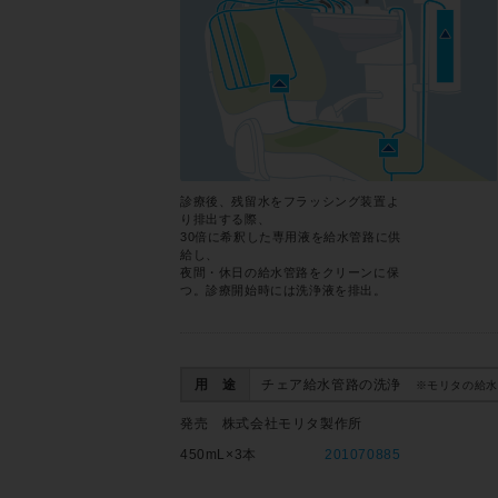
診療後、残留水をフラッシング装置よ
り排出する際、
30倍に希釈した専用液を給水管路に供
給し、
夜間・休日の給水管路をクリーンに保
つ。診療開始時には洗浄液を排出。
用 途
チェア給水管路の洗浄
※モリタの給水
発売 株式会社モリタ製作所
450mL×3本
201070885