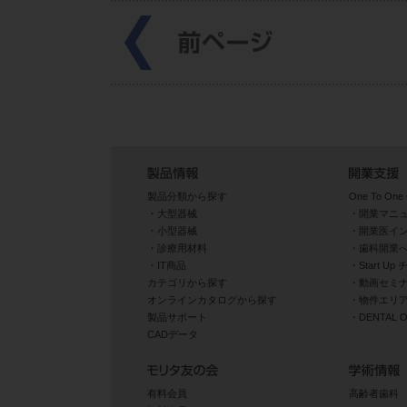
製品分類から探す
One To One 
大型器械
開業マニ
小型器械
開業医イ
診療用材料
歯科開業
IT商品
Start U
カテゴリから探す
動画セミナ
オンラインカタログから探す
物件エリ
製品サポート
DENTAL
CADデータ
有料会員
高齢者歯科