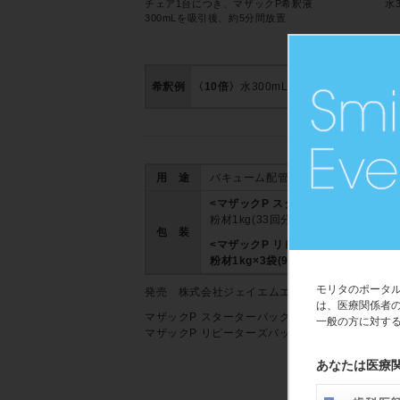
チェア1台につき、マザックP希釈液
水
300mLを吸引後、約5分間放置
希釈例
〈10倍〉
水300mLに対し計量スプーン8分
用 途
バキューム配管、タンク内、ベース
<マザックP スターターバッグ>
粉材1kg(33回分)、330mLビーカ
包 装
<マザックP リピーターズバック>
粉材1kg×3袋(99回分)
モリタのポータ
発売 株式会社ジェイエムエンジニアリング
は、医療関係者
マザックP スターターバッグ
2010708
一般の方に対す
マザックP リピーターズバック
2010708
あなたは医療