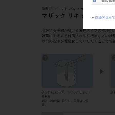
歯科用ユニット バキューム・排水管路洗浄
マザック リキッド
≫
医療関係者
溶解する手間が省ける液体タイプの洗浄剤
雑菌に由来する付着汚れや有機物などの堆
毎日の洗浄を習慣化していただくことで管
チェア1台につき、マザックリキッド
診
希釈液
100～200mLを吸引し、翌朝まで静
置。