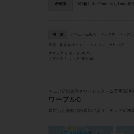
希釈例
〈100倍〉
水100mlに対し1mlの
用 途
バキューム配管、タンク内、ベース
発売 株式会社ジェイエムエンジニアリング
マザック リキッド600mL
マザック リキッド4000mL
チェア給水管路クリーンシステム専用洗浄
ワープルC
希釈した過酸化水素水により、チェア給水