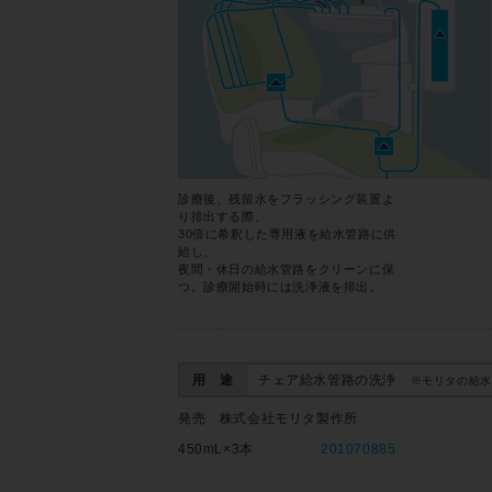
診療後、残留水をフラッシング装置よ
り排出する際、
30倍に希釈した専用液を給水管路に供
給し、
夜間・休日の給水管路をクリーンに保
つ。診療開始時には洗浄液を排出。
用 途
チェア給水管路の洗浄
※モリタの給水
発売 株式会社モリタ製作所
450mL×3本
201070885