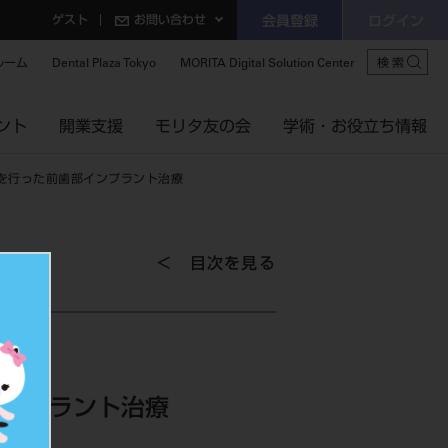
ゲスト
お問い合わせ
会員登録
ログイン
ルーム
Dental Plaza Tokyo
MORITA Digital Solution Center
検索
ント
開業支援
モリタ友の会
学術・お役立ち情報
生を行った前歯部インプラント治療
目次を見る
インプラント治療