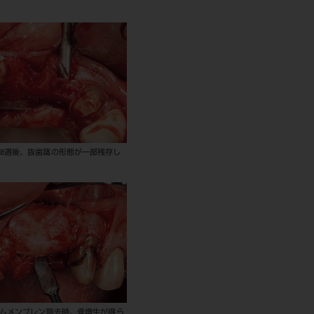
て8週後、抜歯窩の形態が一部残存し
カムメンブレン除去時。骨増生が得ら