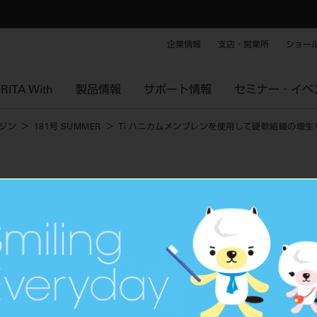
企業情報
支店・営業所
ショー
RITA With
製品情報
サポート情報
セミナー・イベ
ジン
181号 SUMMER
Ti ハニカムメンブレンを使用して硬軟組織の増
を使用して硬軟組織の増生を行った前歯部