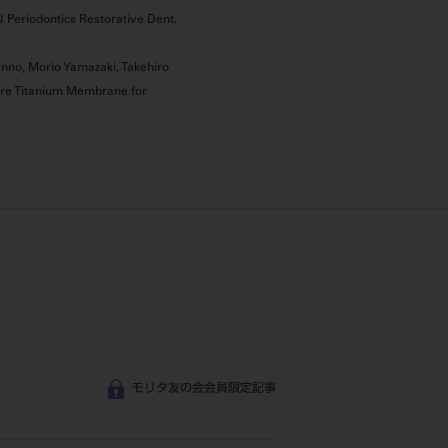
 J Periodontics Restorative Dent.
anno, Morio Yamazaki, Takehiro
Pure Titanium Membrane for
モリタ友の会会員限定記事