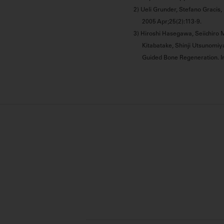
2) Ueli Grunder, Stefano Gracis, 
2005 Apr;25(2):113-9.
3) Hiroshi Hasegawa, Seiichiro 
Kitabatake, Shinji Utsunomiy
Guided Bone Regeneration. In