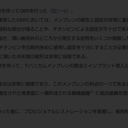
癒を待ってGBRを行った（
図1
～
5
）。
を使用したGBRにおいては、メンブレンの賦形と固定が非常に
に鋭利な部分が残ることや、チタンピンによる固定が不十分であ
が動き、薄い歯肉弁のところから穿孔する症例をいくつか経験し
チタンピンを比較的多めに使用し固定を十分にすることが必要だ
に薄いため形態の賦形は非常に容易である。
成熟を待って、Tiハニカムメンブレンの除去とインプラント埋入
の除去は非常に簡便であり、このメンブレンの利点の一つである
3）
増生された骨表面に一層形成される線維組織
に結合組織を固
待った後に、プロビジョナルレストレーションを装着し、歯肉
。