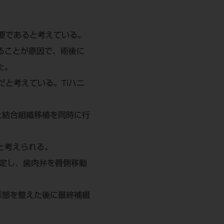
重要であると考えている。
ることが原因で、術後に
た。
と考えている。Tiハニ
と結合組織移植を同時に行
と考えられる。
定し、歯肉弁を唇側移動
形態を整えた後に最終補綴