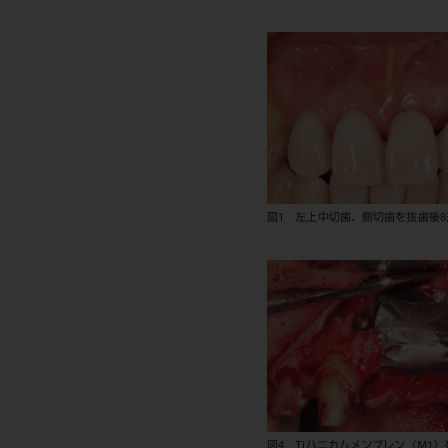
図1 左上中切歯、側切歯を抜歯後8
図4 Tiハニカムメンブレン（M1