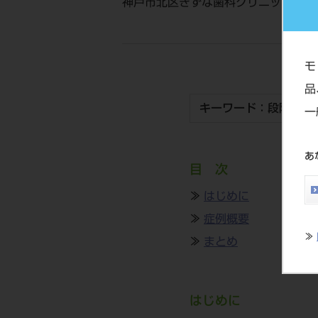
神戸市北区きずな歯科クリニック 副院
モ
品
キーワード：段階的G
一
あ
目 次
≫
はじめに
≫
症例概要
≫
≫
まとめ
はじめに