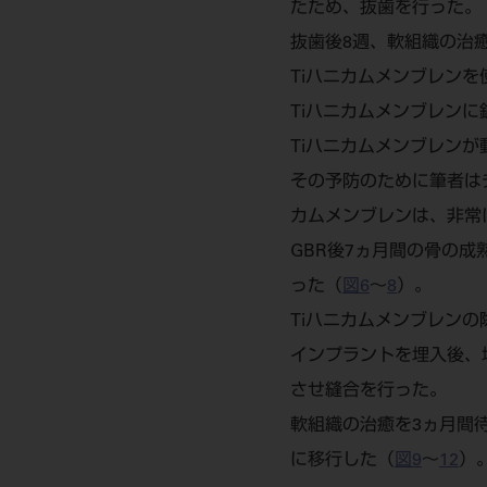
たため、抜歯を行った。
抜歯後8週、軟組織の治
Tiハニカムメンブレン
Tiハニカムメンブレン
Tiハニカムメンブレン
その予防のために筆者は
カムメンブレンは、非常
GBR後7ヵ月間の骨の
った（
図6
～
8
）。
Tiハニカムメンブレン
インプラントを埋入後、
させ縫合を行った。
軟組織の治癒を3ヵ月間
に移行した（
図9
～
12
）