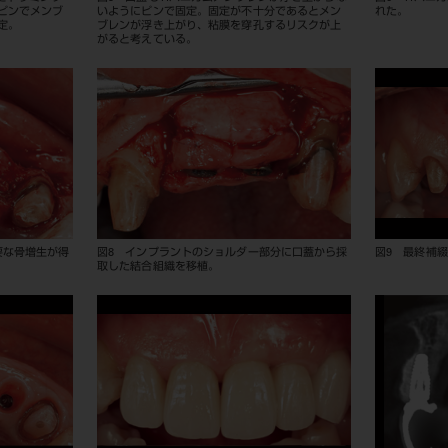
ピンでメンブ
いようにピンで固定。固定が不十分であるとメン
れた。
定。
ブレンが浮き上がり、粘膜を穿孔するリスクが上
がると考えている。
要な骨増生が得
図8 インプラントのショルダー部分に口蓋から採
図9 最終補
取した結合組織を移植。