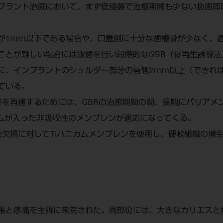
ラント治療において、まず低侵襲で治療期間も少ない抜歯即
が1ｍｍ以下である場合や、口蓋側に十分な歯槽骨が少なく、
ことが難しい場合には抜歯を行い段階的なGBR（骨再生誘導法
に、インプラントのショルダー部分の唇側2ｍｍ以上（できれ
ている。
骨を再建するためには、GBRの治癒期間の間、長期にバリアメ
ームが入った非吸収性のメンブレンが適応になってくる。
続欠損に対してTiハニカムメンブレンを使用し、硬軟組織の増
脹と疼痛を主訴に来院された。同部位には、大きなカリエスと