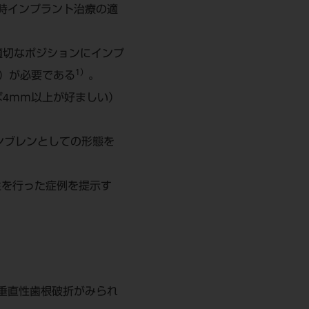
時インプラント治療の適
適切なポジションにインプ
1）
）が必要である
。
ば4ｍｍ以上が好ましい）
ンブレンとしての形態を
生を行った症例を提示す
垂直性歯根破折がみられ