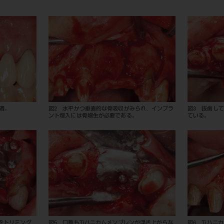
週。
図2 水平かつ垂直的な骨吸収がみられ、インプラ
図3 抜歯し
ント埋入には骨増生が必要である。
ている。
）をトリミング
図5 口蓋もTiハニカムメンブレンが浮き上がらな
図6 Tiハニ