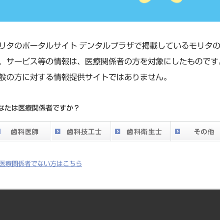
長 萩原 誠／歯科医師 岩隈 由梨香
リタのポータルサイト デンタルプラザで掲載しているモリタ
、サービス等の情報は、医療関係者の方を対象にしたものです
BRによる歯槽骨再建／賦形が容易な非吸収性メンブレン
般の方に対する情報提供サイトではありません。
なたは医療関係者ですか？
医療関係者でない方はこちら