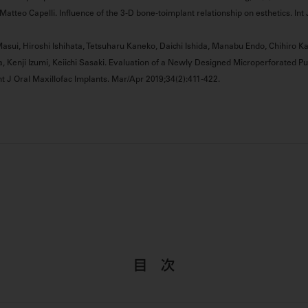
Matteo Capelli. Influence of the 3-D bone-toimplant relationship on esthetics. Int
Masui, Hiroshi Ishihata, Tetsuharu Kaneko, Daichi Ishida, Manabu Endo, Chihiro K
a, Kenji Izumi, Keiichi Sasaki. Evaluation of a Newly Designed Microperforated 
t J Oral Maxillofac Implants. Mar/Apr 2019;34(2):411-422.
目 次