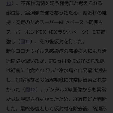
10
）。不顕性露髄を疑う髄角部と考えられる
部位は、窩洞側壁部であったため、覆髄材の維
持・安定のためスーパーMTAペースト周囲を
スーパーボンドEX（EXラジオペーク）にて補
強し（
図11
）、その後仮封を行った。
新型コロナウイルス感染症の感染拡大により治
療間隔が空いたが、約2ヵ月後に受診された際
は術前に自覚されていた冷水痛と自発痛は消失
し、打診痛などの歯周組織に異常は観察されな
かった（
図12
）。デンタルX線画像からも異常
所見は観察されなかったため、経過良好と判断
した。最終修復として仮封材を除去後、窩洞形