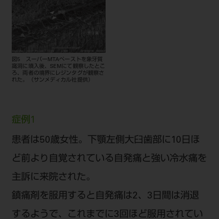
図5 スーパーMTAペーストを象牙質
窩洞に填入後、SEMにて観察したとこ
ろ、両者の境界にレジンタグが観察さ
れた。（サンメディカル社提供）
症例1
患者は50歳女性。下顎左側大臼歯部に10日ほ
ど前より自覚されている自発痛と強い冷水痛を
主訴に来院された。
鎮痛剤を服用すると自発痛は2、3日間は消退
するようで、これまでに3回ほど服用されてい