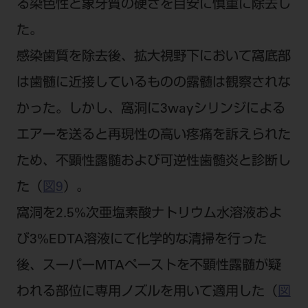
る染色性と象牙質の硬さを目安に慎重に除去し
た。
感染歯質を除去後、拡大視野下において窩底部
は歯髄に近接しているものの露髄は観察されな
かった。しかし、窩洞に3wayシリンジによる
エアーを送ると再現性の高い疼痛を訴えられた
ため、不顕性露髄および可逆性歯髄炎と診断し
た（
図9
）。
窩洞を2.5%次亜塩素酸ナトリウム水溶液およ
び3%EDTA溶液にて化学的な清掃を行った
後、スーパーMTAペーストを不顕性露髄が疑
われる部位に専用ノズルを用いて適用した（
図