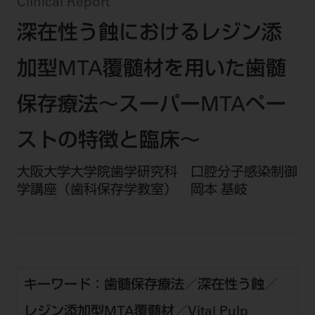
セミナー・イベント
Clinical Report
チェア・ユニット
製品サポート情報
深在性う蝕におけるレジン添
チェア・ユニット関連
全てのセミナー・イベント
製品から探す
開業支援
X線撮影装置・器具関連
全種別
加型MTA覆髄材を用いた歯髄
カテゴリーから探す
レーザー装置関連
One to One Club
歯科医師
その他設備機器
モリタ友の会
メーカーから探す
保存療法～スーパーMTAペー
開業マニュアル
歯科衛生士
小型器械
デジタル製品サポート
有料会員のご案内
ストの特徴と臨床～
開業医インタビュー
学術・お役立ち情報
歯科技工士
診療用材料
一般会員
メールでのお問い合わせ
歯科開業への道
大阪大学大学院歯学研究科 口腔分子感染制御
歯科助手
高齢者歯科
IT商品
商品に関するお問い合わせ
勤務医会員
学講座（歯科保存学教室） 岡本 基岐
ニュース
Start Up チェック
よくわかる高齢者歯科
院内ネットワーク関連
Webセミナー
モリタに対するご意見・お問い合わせ
技工士会員
DOOR/IOS/CADCAM関連
製品に関する重要なお知らせ
動画セミナー アーカイブ
始めよう訪問診療
デンタルショー
支店・営業所
ご開業に関するお問い合わせ
ディーラー向けシステム関連
衛生士会員
ニュース
物件エリア調査
高齢者歯科・訪問診療 製品情報
モリタ関連イベント
CADデータ
お客様の声への取り組み
無料会員のご案内
支店営業所
キーワード：歯髄保存療法／深在性う蝕／
SNS
DENTAL OFFICE セレクション
pd style
学会・研究会
中古医療機器
商品感動体験
会員登録
レジン添加型MTA覆髄材／Vital Pulp
はじめての方へ