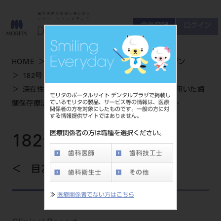
会員登録
ログイン
ゲスト
お問い合わせ
HOME
学術・お役立ち情報
デンタルマガジン
商品について
182号 AUTUMN
会員登録
ログイン
セミナーについて
深在性う蝕におけるレジン添加型MTA覆髄材を用いた歯
モリタのポータルサイト デンタルプラザで掲載し
友の会について
ているモリタの製品、サービス等の情報は、医療
髄保存療法～スーパーMTAペーストの特徴と臨床～
関係者の方を対象にしたものです。一般の方に対
ご開業について
する情報提供サイトではありません。
MORITA With
医療関係者の方は職種を選択ください。
182号 AUTUMN
製品情報
目次を見る
製品情報トップ
サポート情報
≫
医療関係者でない方はこちら
製品カテゴリ
お客様相談センター
大型器械