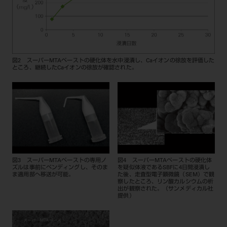
図2 スーパーMTAペーストの硬化体を水中浸漬し、Caイオンの徐放を評価した
ところ、継続したCaイオンの徐放が確認された。
図3 スーパーMTAペーストの専用ノ
図4 スーパーMTAペーストの硬化体
ズルは事前にベンディングし、そのま
を疑似体液であるSBFに4日間浸漬し
ま適用部へ移送が可能。
た後、走査型電子顕微鏡（SEM）で観
察したところ、リン酸カルシウムの析
出が観察された。（サンメディカル社
提供）