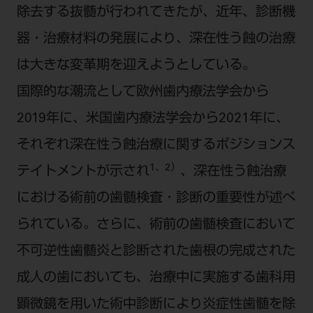
除去する抜髄が行われてきたが、近年、診断機
ご利用規約
SNSアカウント利用規約
推奨環境
サイトマップ
器・治療材料の発展により、深在性う蝕の治療
は大きな変革期を迎えようとしている。
国際的な潮流として欧州歯内療法学会から
2019年に、米国歯内療法学会から2021年に、
それぞれ深在性う蝕治療に関するポジションス
1、2）
テイトメントが示され
、深在性う蝕治療
における術前の歯髄検査・診断の重要性が述べ
られている。さらに、術前の歯髄検査において
不可逆性歯髄炎と診断された歯根の完成された
成人の歯においても、治療中に実施する歯科用
顕微鏡を用いた術中診断により炎症性歯髄を除