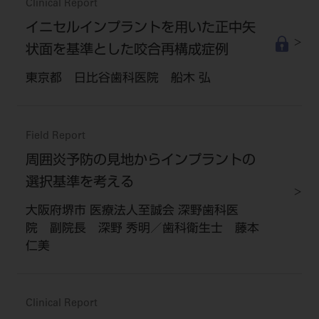
Clinical Report
イニセルインプラントを用いた正中矢
状面を基準とした咬合再構成症例
東京都 日比谷歯科医院 船木 弘
Field Report
周囲炎予防の見地からインプラントの
選択基準を考える
大阪府堺市 医療法人至誠会 深野歯科医
院 副院長 深野 秀明／歯科衛生士 藤本
仁美
Clinical Report