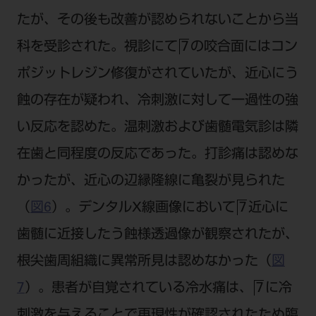
たが、その後も改善が認められないことから当
科を受診された。視診にて
の咬合面にはコン
7
ポジットレジン修復がされていたが、近心にう
蝕の存在が疑われ、冷刺激に対して一過性の強
い反応を認めた。温刺激および歯髄電気診は隣
在歯と同程度の反応であった。打診痛は認めな
かったが、近心の辺縁隆線に亀裂が見られた
（
図6
）。デンタルX線画像において
近心に
7
歯髄に近接したう蝕様透過像が観察されたが、
根尖歯周組織に異常所見は認めなかった（
図
7
）。患者が自覚されている冷水痛は、
に冷
7
刺激を与えることで再現性が確認されたため臨