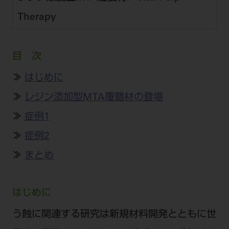
公式SNS一覧
添付文書の電子化
BLOG
ログイン
ショールーム
Therapy
pdとは
ビバリーくんLINEスタンプ
オンラインカタログ InternetDO
Q&A
全国のショールーム
院内ツアー
Dental Plaza Tokyo
モリタ友の会のご案内
修理・メンテナンス等
北海道
目 次
デンタルマガジン
モリタ友の会無料会員登録
Dental Plaza Tokyo
宮城
≫
はじめに
MDSC
ビデオライブラリー
≫
レジン添加型MTA覆髄材の登場
東京
DMR（ディーエムアール）
MDSCについて
≫
症例1
愛知
特集
Digital Seminar
≫
症例2
大阪
メールマガジンスマイル＋
見学予約
≫
まとめ
京都
メール
ビバリーくんの歯科イラスト素材集
広島
モリタカレンダー
メールでのお問い合わせはこちら
はじめに
福岡
う蝕に関連する研究は新規材料開発とともに世