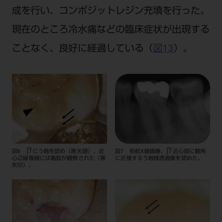
成を行い、コンポジットレジン充填を行った。
現在のところ冷水痛などの臨床症状が出現する
ことなく、良好に経過している（
図13
）。
図6
にう蝕を認め（黒矢頭）、近
図7 術前X線画像。
近心部に髄角
7
7
心辺縁隆線には亀裂が観察された（黒
に近接するう蝕様透過像を認めた。
矢印）。