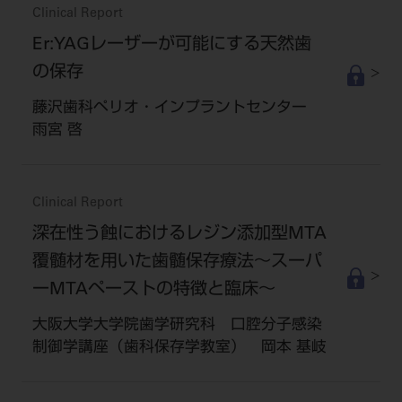
Clinical Report
Er:YAGレーザーが可能にする天然歯
の保存
藤沢歯科ペリオ・インプラントセンター
雨宮 啓
Clinical Report
深在性う蝕におけるレジン添加型MTA
覆髄材を用いた歯髄保存療法～スーパ
ーMTAペーストの特徴と臨床～
大阪大学大学院歯学研究科 口腔分子感染
制御学講座（歯科保存学教室） 岡本 基岐