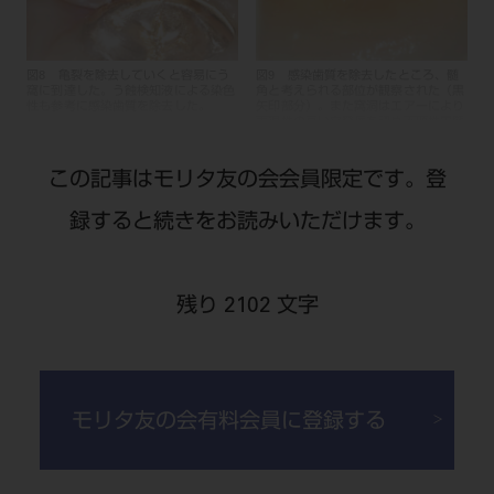
図8 亀裂を除去していくと容易にう
図9 感染歯質を除去したところ、髄
窩に到達した。う蝕検知液による染色
角と考えられる部位が観察された（黒
性も参考に感染歯質を除去した。
矢印部分）。また窩洞はエアーにより
再現性の高い自発痛を認め不顕性露髄
が疑われた。
この記事はモリタ友の会会員限定です。登
録すると続きをお読みいただけます。
残り 2102 文字
図10 スーパーMTAペーストを専用ノ
図11 スーパーMTAペーストの上から
ズルで移送した。
スーパーボンドEX（EXラジオペー
ク）にて補強・裏層した。
モリタ友の会有料会員に登録する