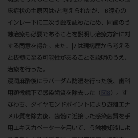
床症状の主原因は₇と考えられたが、
遠心の
6
インレー下に二次う蝕を認めたため、同歯のう
蝕治療も必要であることを説明し治療方針に対
する同意を得た。また、
は現病歴から考える
7
と抜髄に至る可能性があることを説明のうえ、
治療を行った。
浸潤麻酔後にラバーダム防湿を行った後、歯科
用顕微鏡下で感染歯質を除去した（
図8
）。す
なわち、ダイヤモンドポイントにより遊離エナ
メル質を除去後、歯髄に近接した感染歯質を手
用エキスカベーターを用いて、う蝕検知液によ