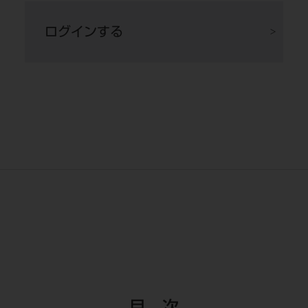
ログインする
図12 術後2ヵ月のデンタルX線像。
図13 術後6ヵ月後のデンタルX線
スーパーMTAペーストは造影性も高
像。根尖部透過像なども生じることな
く、容易に判別が可能であった。
く経過している。