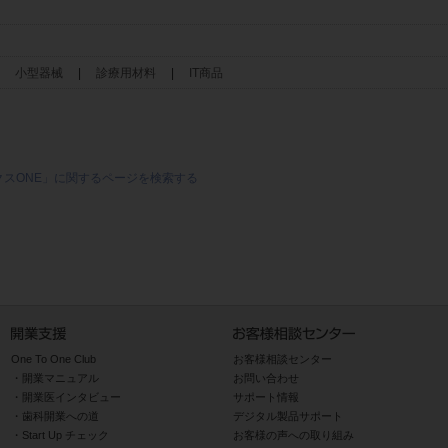
|
小型器械
|
診療用材料
|
IT商品
クスONE」に関するページを検索する
One To One Club
お客様相談センター
開業マニュアル
お問い合わせ
開業医インタビュー
サポート情報
歯科開業への道
デジタル製品サポート
Start Up チェック
お客様の声への取り組み