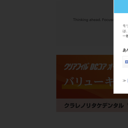
モ
は
一
あ
≫