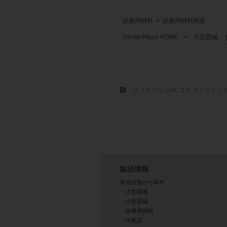
診療用材料
>
診療用材料関連
Dental Plaza HOME
>
大型器械
「クリアフィルDCコア オートミッ
製品分類から探す
大型器械
小型器械
診療用材料
IT商品