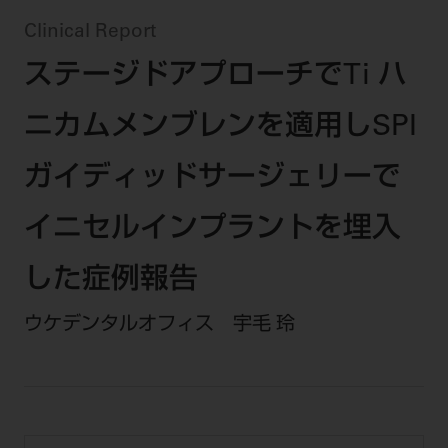
セミナー・イベント
チェア・ユニット
製品サポート情報
Clinical Report
チェア・ユニット関連
全てのセミナー・イベント
製品から探す
開業支援
ステージドアプローチでTi ハ
X線撮影装置・器具関連
全種別
カテゴリーから探す
レーザー装置関連
One to One Club
ニカムメンブレンを適用しSPI
歯科医師
その他設備機器
モリタ友の会
メーカーから探す
開業マニュアル
歯科衛生士
小型器械
ガイディッドサージェリーで
デジタル製品サポート
有料会員のご案内
開業医インタビュー
学術・お役立ち情報
歯科技工士
診療用材料
一般会員
メールでのお問い合わせ
イニセルインプラントを埋入
歯科開業への道
歯科助手
高齢者歯科
IT商品
商品に関するお問い合わせ
勤務医会員
ニュース
した症例報告
Start Up チェック
よくわかる高齢者歯科
院内ネットワーク関連
Webセミナー
モリタに対するご意見・お問い合わせ
技工士会員
DOOR/IOS/CADCAM関連
製品に関する重要なお知らせ
ウケデンタルオフィス 宇毛 玲
動画セミナー アーカイブ
始めよう訪問診療
デンタルショー
支店・営業所
ご開業に関するお問い合わせ
ディーラー向けシステム関連
衛生士会員
ニュース
物件エリア調査
高齢者歯科・訪問診療 製品情報
モリタ関連イベント
CADデータ
お客様の声への取り組み
無料会員のご案内
支店営業所
SNS
DENTAL OFFICE セレクション
pd style
学会・研究会
中古医療機器
商品感動体験
会員登録
はじめての方へ