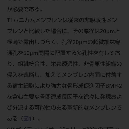
ご利用規約
SNSアカウント利用規約
が必要である。
推奨環境
サイトマップ
Ti ハニカムメンブレンは従来の非吸収性メン
ブレンと比較した場合に、その厚径は20μmと
極薄で露出しづらく、孔径20μmの超微細な穿
通孔を50μm間隔に配置する多孔性を有してお
り、組織統合性、栄養透過性、非骨原性組織の
侵入を遮断し、加えてメンブレン内面に付着す
る宿主細胞により強力な骨形成促進因子BMP-2
を含む主要な骨関連成長因子を徐々に発現およ
び分泌する可能性のある革新的なメンブレンで
ある（
図1
）。