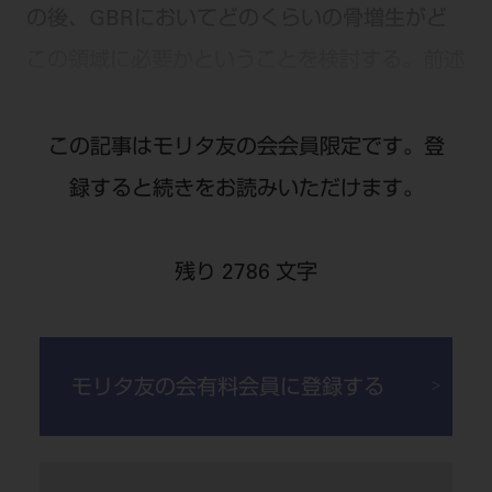
の後、GBRにおいてどのくらいの骨増生がど
この領域に必要かということを検討する。前述
したインプラントのポジショニングを基にプラ
ットフォームからは生物学的幅径の再構築を勘
この記事はモリタ友の会会員限定です。登
案し唇側水平的に2mm以上で、歯間乳頭部で
録すると続きをお読みいただけます。
は予定している歯冠形態隣接部コンタクトポイ
ント直下より3mm下方に骨が必要である。加
残り 2786 文字
えて欠損部に隣接する健全歯槽骨との3次元的
（水平、垂直、前上方）連続性を参考に増生形
モリタ友の会有料会員に登録する
態を勘案する。
本ケースにおいてはインプラントの初期固定は
獲得できるが12.13インプラント間の垂直、前