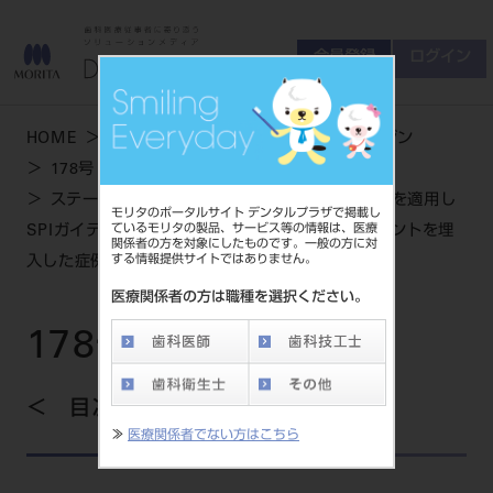
会員登録
ログイン
ゲスト
お問い合わせ
HOME
学術・お役立ち情報
デンタルマガジン
商品について
178号 AUTUMN
会員登録
ログイン
セミナーについて
ステージドアプローチでTi ハニカムメンブレンを適用し
モリタのポータルサイト デンタルプラザで掲載し
友の会について
ているモリタの製品、サービス等の情報は、医療
SPIガイディッドサージェリーでイニセルインプラントを埋
関係者の方を対象にしたものです。一般の方に対
ご開業について
する情報提供サイトではありません。
入した症例報告
MORITA With
医療関係者の方は職種を選択ください。
178号 AUTUMN
製品情報
製品情報トップ
目次を見る
サポート情報
≫
医療関係者でない方はこちら
製品カテゴリ
お客様相談センター
大型器械