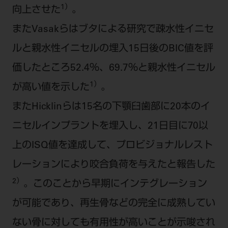
1）
向上させた
。
またVasakらはブタによる研究で疎水性イニセ
ルと親水性イニセルの埋入15日後のBIC値を評
価したところ52.4％、69.7％と親水性イニセル
1）
が高い値を示した
。
またHicklinらは15名の下顎臼歯部に20本のイ
ニセルインプラントを埋入し、21日目に70以
上のISQ値を達成して、プロビジョナルレスト
レーションにより咬合負荷を与えたと報告した
2）
。このことから早期にインテグレーション
が可能であり、再生骨などの完全に成熟してい
ない骨に対しても有用性が高いことが示唆され