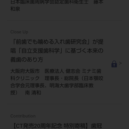
日本臨床歯周病学会認定歯科衛生士 藤本
和泉
Close Up
「前歯でも噛める入れ歯研究会」が提
唱「自立支援歯科学」に基づく本来の
義歯のあり方
大阪府大阪市 医療法人 健志会 ミナミ歯
科クリニック 理事長・総院長（日本顎咬
合学会元理事長、明海大歯学部臨床教
授） 南 清和
Contribution
【CT発売20周年記念 特別寄稿】歯冠