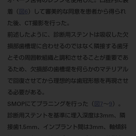
オペーク含有のレジンを使用した。口腔内に装
着（
図6
）して審美的な同意を患者から得られ
た後、CT撮影を行った。
前述したように、診断用ステントは吸収した欠
損部歯槽堤に合わせるのではなく隣接する歯牙
とその周囲軟組織と調和させることが重要であ
るため、欠損部の歯槽堤を何らかのマテリアル
で回復させてから理想的な歯冠形態を再現させ
る必要がある。
SMOPにてプラニングを行った（
図7
～
9
）。
診断用ステントを基準に埋入深度は3mm、隣
接歯1.5mm、インプラント間は3mm、軸傾斜