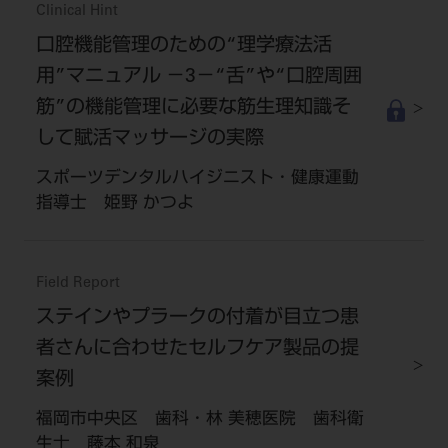
Clinical Hint
口腔機能管理のための“理学療法活
用”マニュアル －3－“舌”や“口腔周囲
筋”の機能管理に必要な筋生理知識そ
して賦活マッサージの実際
スポーツデンタルハイジニスト・健康運動
指導士 姫野 かつよ
Field Report
ステインやプラークの付着が目立つ患
者さんに合わせたセルフケア製品の提
案例
福岡市中央区 歯科・林 美穂医院 歯科衛
生士 藤本 和泉