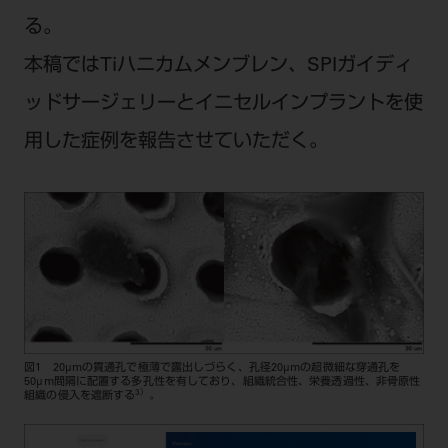
る。
本稿ではTiハニカムメンブレン、SPIガイディ
ッドサージェリーとイニセルインプラントを使
用した症例を報告させていただく。
図1 20μmの貫通孔で極薄で露出しづらく、孔径20μmの超微細な穿通孔を
50μm間隔に配置する多孔性を有しており、組織統合性、栄養透過性、非骨原性
3）
組織の侵入を遮断する
。