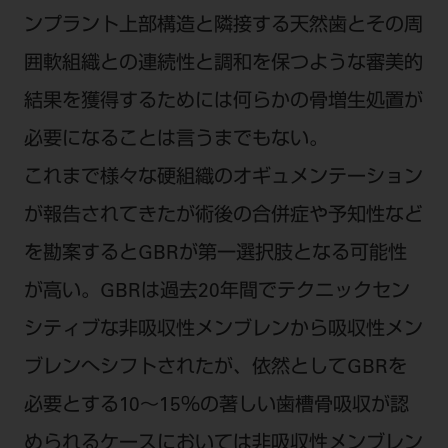
電 話 /
0800-222-8020
（無料）
ンプラント上部構造と隣接する天然歯とその周
FAX /
0800-222-6480
（無料）
囲軟組織との連続性と調和を保つような審美的
結果を獲得するためには何らかの骨増生処置が
IP電話・ひかり電話は繋がらない場合がありま
す。
必要になることは言うまでもない。
受付時間 月～金 9:00～17:00 （祝日・夏季休
これまで様々な硬組織のオギュメンテーション
暇、年末年始を除く）
が報告されてきたが術後の合併症や予知性など
歯科医療従事者専用窓口となります。
ディーラー様におかれましては、モリタ各担当営
を勘案するとGBRが第一選択肢となる可能性
業所へお問い合わせ願います。
が高い。GBRは過去20年間でテクニックセン
シティブな非吸収性メンブレンから吸収性メン
ブレンへシフトされたが、依然としてGBRを
企業情報
必要とする10～15％の著しい歯槽骨吸収が認
個人情報保護方針
特定商取引について
められるケースにおいては非吸収性メンブレン