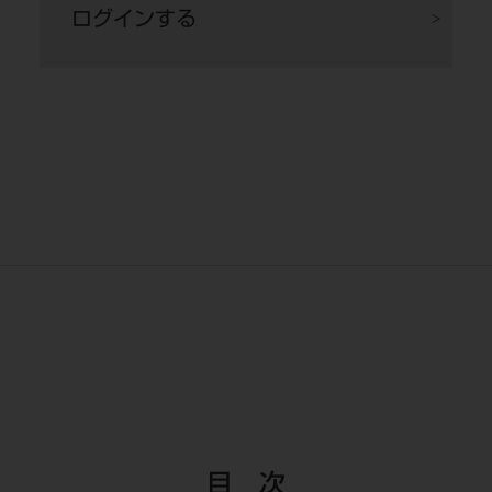
ログインする
上方方向の骨が不足しており、垂直的GBRが
必要で難易度が高いためステージドアプローチ
を計画した。
目 次