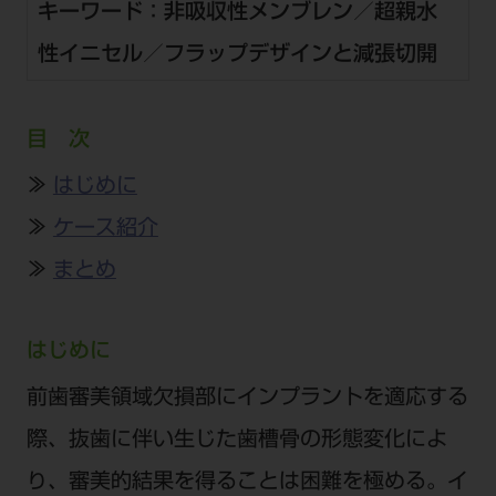
公式SNS一覧
キーワード：非吸収性メンブレン／超親水
添付文書の電子化
BLOG
ログイン
ショールーム
pdとは
性イニセル／フラップデザインと減張切開
ビバリーくんLINEスタンプ
オンラインカタログ InternetDO
Q&A
全国のショールーム
院内ツアー
Dental Plaza Tokyo
モリタ友の会のご案内
修理・メンテナンス等
北海道
デンタルマガジン
目 次
モリタ友の会無料会員登録
Dental Plaza Tokyo
宮城
MDSC
ビデオライブラリー
≫
はじめに
東京
DMR（ディーエムアール）
≫
ケース紹介
MDSCについて
愛知
≫
まとめ
特集
Digital Seminar
大阪
メールマガジンスマイル＋
見学予約
京都
はじめに
メール
ビバリーくんの歯科イラスト素材集
広島
前歯審美領域欠損部にインプラントを適応する
モリタカレンダー
メールでのお問い合わせはこちら
際、抜歯に伴い生じた歯槽骨の形態変化によ
福岡
り、審美的結果を得ることは困難を極める。イ