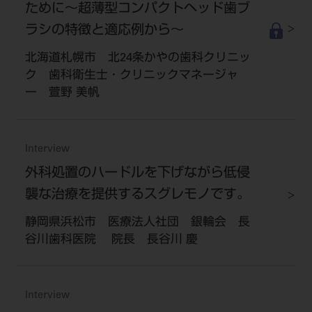
ために～超薄型コンパクトヘッド歯ブ
ラシの特徴と適応例から～
北海道札幌市 北24条かやの歯科クリニッ
ク 歯科衛生士・クリニックマネージャ
ー 萱野 美帆
Interview
外科処置のハードルを下げながら低侵
襲な治療を提供するスグレモノです。
静岡県浜松市 医療法人社団 銀輪会 長
谷川歯科医院 院長 長谷川 慶
Interview