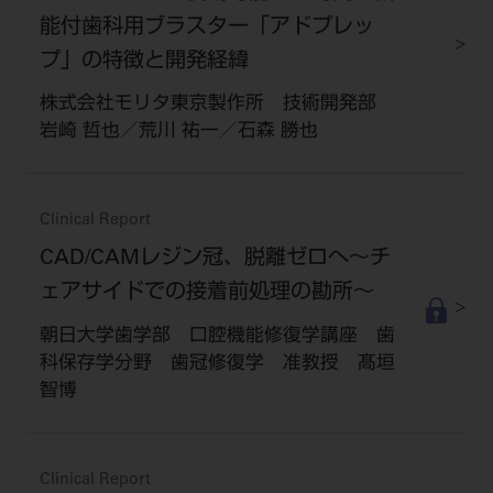
能付歯科用ブラスター「アドプレッ
プ」の特徴と開発経緯
株式会社モリタ東京製作所 技術開発部
岩崎 哲也／荒川 祐一／石森 勝也
Clinical Report
CAD/CAMレジン冠、脱離ゼロへ～チ
ェアサイドでの接着前処理の勘所～
朝日大学歯学部 口腔機能修復学講座 歯
科保存学分野 歯冠修復学 准教授 髙垣
智博
Clinical Report