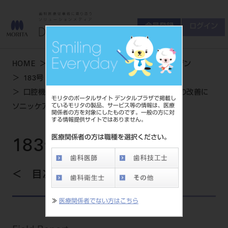
会員登録
ログイン
ゲスト
お問い合わせ
HOME
学術・お役立ち情報
デンタルマガジン
商品について
183号 WINTER
会員登録
ログイン
セミナーについて
口腔機能低下症の症状 「口腔衛生状態不良」の改善に
モリタのポータルサイト デンタルプラザで掲載し
友の会について
ているモリタの製品、サービス等の情報は、医療
ソニッケアー「舌磨きブラシ」を活用
関係者の方を対象にしたものです。一般の方に対
ご開業について
する情報提供サイトではありません。
MORITA With
医療関係者の方は職種を選択ください。
183号 WINTER
製品情報
目次を見る
製品情報トップ
サポート情報
≫
医療関係者でない方はこちら
製品カテゴリ
お客様相談センター
大型器械