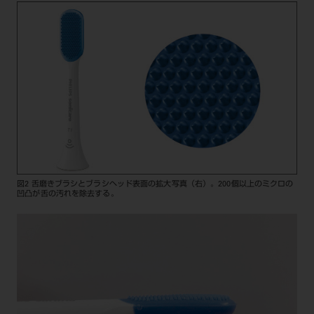
図2 舌磨きブラシとブラシヘッド表面の拡大写真（右）。200個以上のミクロの
凹凸が舌の汚れを除去する。