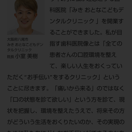
公式SNS一覧
添付文書の電子化
BLOG
ログイン
ショールーム
科医院「みき おとなこどもデ
pdとは
ビバリーくんLINEスタンプ
オンラインカタログ InternetDO
Q&A
ンタルクリニック 」を開業す
全国のショールーム
院内ツアー
Dental Plaza Tokyo
モリタ友の会のご案内
修理・メンテナンス等
北海道
ることができました。私が目
デンタルマガジン
大阪府八尾市
モリタ友の会無料会員登録
Dental Plaza Tokyo
指す歯科医院像とは「全ての
宮城
みき おとなこどもデン
MDSC
ビデオライブラリー
タルクリニック
患者さんの口腔環境を整え
東京
小室 美樹
院長
DMR（ディーエムアール）
MDSCについて
て、楽しい人生をおくってい
愛知
特集
Digital Seminar
ただく“お手伝い”をするクリニック」という
大阪
メールマガジンスマイル＋
見学予約
ことに尽きます。「痛いから来る」のではなく
京都
メール
ビバリーくんの歯科イラスト素材集
「口の状態を診て欲しい」という方を診て、現
広島
モリタカレンダー
メールでのお問い合わせはこちら
状を把握し、環境を整えたうえで、将来その方
福岡
がどういう生活をおくりたいのか、その実現の