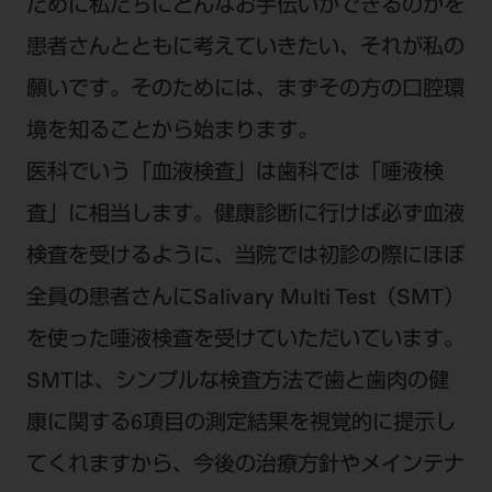
電 話 /
0800-222-8020
（無料）
ために私たちにどんなお手伝いができるのかを
FAX /
0800-222-6480
（無料）
患者さんとともに考えていきたい、それが私の
願いです。そのためには、まずその方の口腔環
IP電話・ひかり電話は繋がらない場合がありま
境を知ることから始まります。
す。
医科でいう「血液検査」は歯科では「唾液検
受付時間 月～金 9:00～17:00 （祝日・夏季休
暇、年末年始を除く）
査」に相当します。健康診断に行けば必ず血液
歯科医療従事者専用窓口となります。
検査を受けるように、当院では初診の際にほぼ
ディーラー様におかれましては、モリタ各担当営
全員の患者さんにSalivary Multi Test（SMT）
業所へお問い合わせ願います。
を使った唾液検査を受けていただいています。
SMTは、シンプルな検査方法で歯と歯肉の健
企業情報
康に関する6項目の測定結果を視覚的に提示し
てくれますから、今後の治療方針やメインテナ
個人情報保護方針
特定商取引について