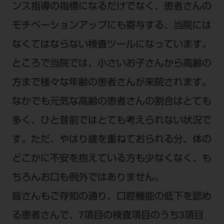
ンス指導の指標になるだけでなく、患者さんの
ご利用規約
SNSアカウント利用規約
推奨環境
サイトマップ
モチベーションアップにも寄与する、当院には
なくてはならない検査ツールになっています。
ところで当院では、小さいお子さんから高齢の
方まで様々な年齢の患者さんが来院されます。
なかでも元気な高齢の患者さんの割合はとても
多く、ひと昔前ではとても考えられない状況で
す。ただ、やはり歳を重ねておられる分、体の
どこかに不安を抱えている方も少なくなく、も
ちろんお口も例外ではありません。
皆さんもご存知の通り、口腔機能の低下を認め
る患者さんで、7項目の検査項目のうち3項目