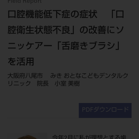
セミナー・イベント
Field Report
チェア・ユニット
製品サポート情報
口腔機能低下症の症状 「口
チェア・ユニット関連
全てのセミナー・イベント
製品から探す
開業支援
X線撮影装置・器具関連
全種別
腔衛生状態不良」の改善にソ
カテゴリーから探す
レーザー装置関連
One to One Club
歯科医師
その他設備機器
モリタ友の会
メーカーから探す
ニッケアー「舌磨きブラシ」
開業マニュアル
歯科衛生士
小型器械
デジタル製品サポート
有料会員のご案内
を活用
開業医インタビュー
学術・お役立ち情報
歯科技工士
診療用材料
一般会員
メールでのお問い合わせ
歯科開業への道
大阪府八尾市 みき おとなこどもデンタルク
歯科助手
高齢者歯科
IT商品
商品に関するお問い合わせ
勤務医会員
リニック 院長 小室 美樹
ニュース
Start Up チェック
よくわかる高齢者歯科
院内ネットワーク関連
Webセミナー
モリタに対するご意見・お問い合わせ
技工士会員
DOOR/IOS/CADCAM関連
製品に関する重要なお知らせ
動画セミナー アーカイブ
始めよう訪問診療
デンタルショー
支店・営業所
ご開業に関するお問い合わせ
ディーラー向けシステム関連
衛生士会員
PDFダウンロード
ニュース
物件エリア調査
高齢者歯科・訪問診療 製品情報
モリタ関連イベント
CADデータ
お客様の声への取り組み
無料会員のご案内
支店営業所
SNS
DENTAL OFFICE セレクション
pd style
学会・研究会
中古医療機器
商品感動体験
会員登録
はじめての方へ
今年2月に私が理想とする歯