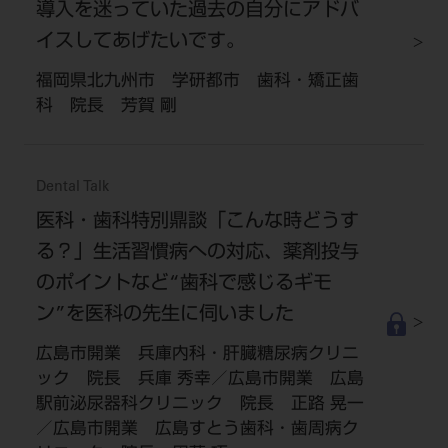
導入を迷っていた過去の自分にアドバ
イスしてあげたいです。
福岡県北九州市 学研都市 歯科・矯正歯
科 院長 芳賀 剛
Dental Talk
医科・歯科特別鼎談「こんな時どうす
る？」生活習慣病への対応、薬剤投与
のポイントなど“歯科で感じるギモ
ン”を医科の先生に伺いました
広島市開業 兵庫内科・肝臓糖尿病クリニ
ック 院長 兵庫 秀幸／広島市開業 広島
駅前泌尿器科クリニック 院長 正路 晃一
／広島市開業 広島すとう歯科・歯周病ク