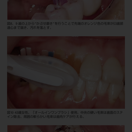
図8、9 歯の上から“かぶせ磨き”を行うことで先端のオレンジ色の毛束が臼歯部
遠心まで届き、汚れを落とす。
図10 43歳女性。「オールインワンブラシ」使用。中央の硬い毛束は歯面のステ
イン除去、周囲の軟らかい毛束は歯肉ケアが行える。