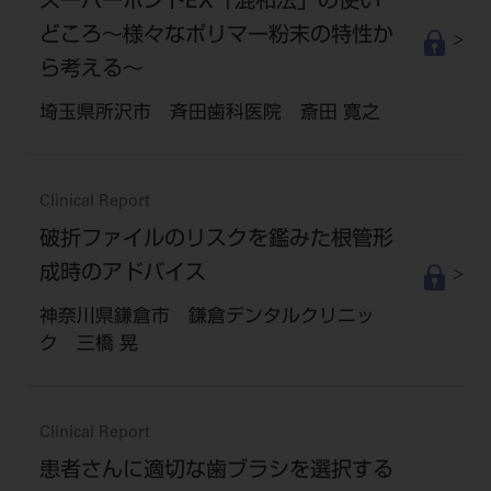
スーパーボンドEX「混和法」の使い
どころ～様々なポリマー粉末の特性か
ら考える～
埼玉県所沢市 斉田歯科医院 斎田 寛之
Clinical Report
破折ファイルのリスクを鑑みた根管形
成時のアドバイス
神奈川県鎌倉市 鎌倉デンタルクリニッ
ク 三橋 晃
Clinical Report
患者さんに適切な歯ブラシを選択する