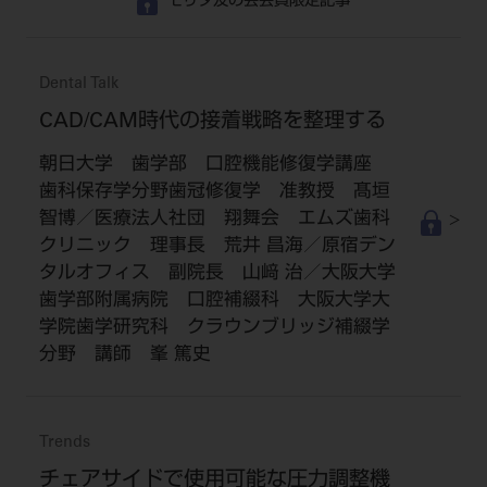
モリタ友の会会員限定記事
Dental Talk
CAD/CAM時代の接着戦略を整理する
朝日大学 歯学部 口腔機能修復学講座
歯科保存学分野歯冠修復学 准教授 髙垣
智博／医療法人社団 翔舞会 エムズ歯科
クリニック 理事長 荒井 昌海／原宿デン
タルオフィス 副院長 山﨑 治／大阪大学
歯学部附属病院 口腔補綴科 大阪大学大
学院歯学研究科 クラウンブリッジ補綴学
分野 講師 峯 篤史
Trends
チェアサイドで使用可能な圧力調整機