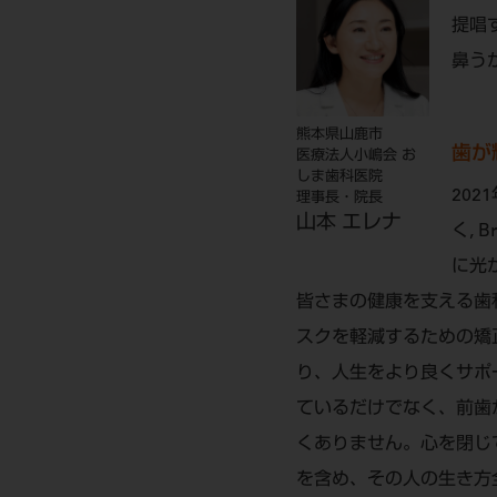
提唱
鼻う
熊本県山鹿市
歯が
医療法人小嶋会 お
しま歯科医院
20
理事長・院長
山本 エレナ
く, 
に光
皆さまの健康を支える歯
スクを軽減するための矯
り、人生をより良くサポ
ているだけでなく、前歯
くありません。心を閉じ
を含め、その人の生き方