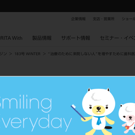
企業情報
支店・営業所
ショー
RITA With
製品情報
サポート情報
セミナー・イベ
ジン
183号 WINTER
“治療のために来院しない人”を増やすために歯科
い人”を増やすために歯科医師ができるこ