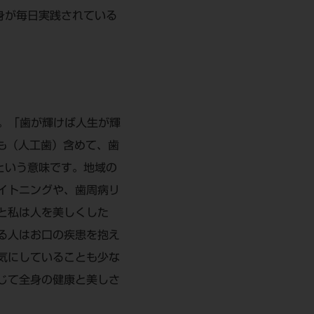
身が毎日実践されている
た。「歯が輝けば人生が輝
の補綴物も（人工歯）含めて、歯
という意味です。地域の
イトニングや、歯周病リ
と私は人を美しくした
る人はお口の疾患を抱え
気にしていることも少な
じて全身の健康と美しさ