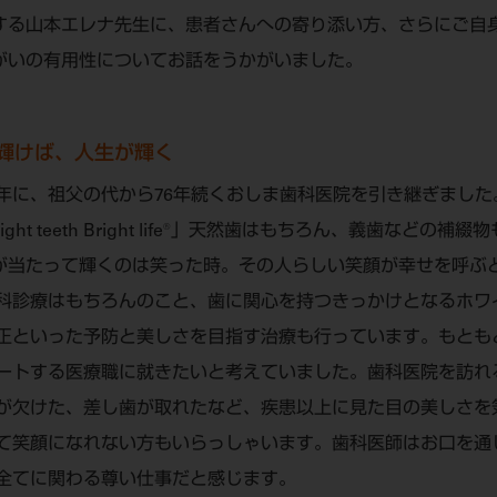
する山本エレナ先生に、患者さんへの寄り添い方、さらにご自
がいの有用性についてお話をうかがいました。
輝けば、人生が輝く
21年に、祖父の代から76年続くおしま歯科医院を引き継ぎまし
Bright teeth Bright life®」天然歯はもちろん、義歯など
が当たって輝くのは笑った時。その人らしい笑顔が幸せを呼ぶ
科診療はもちろんのこと、歯に関心を持つきっかけとなるホワ
正といった予防と美しさを目指す治療も行っています。もとも
ートする医療職に就きたいと考えていました。歯科医院を訪れ
が欠けた、差し歯が取れたなど、疾患以上に見た目の美しさを
て笑顔になれない方もいらっしゃいます。歯科医師はお口を通
全てに関わる尊い仕事だと感じます。