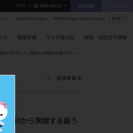
ゲスト
お問い合わせ
会員登録
ログイン
ルーム
Dental Plaza Tokyo
MORITA Digital Solution Center
検索
ント
開業支援
モリタ友の会
学術・お役立ち情報
医師ができること～歯科から実践する鼻うがい～
目次を見る
と～歯科から実践する鼻う