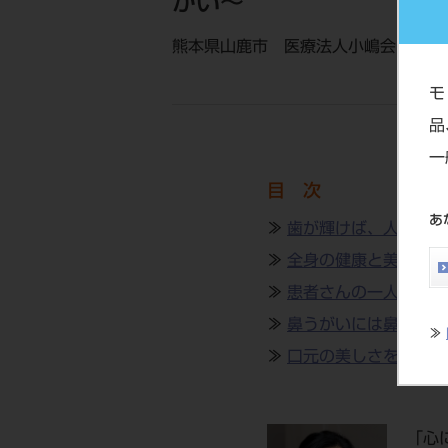
がい～
熊本県山鹿市 医療法人小嶋会 おし
モ
品
一
目 次
あ
≫
歯が輝けば、人生が輝
≫
全身の健康と美しさを
≫
患者さんの一人の友人
≫
鼻うがいには鼻づまり
≫
≫
口元の美しさを求める
「心