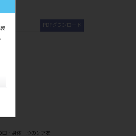
PDFダウンロード
の製
。
の口・身体・心のケアを