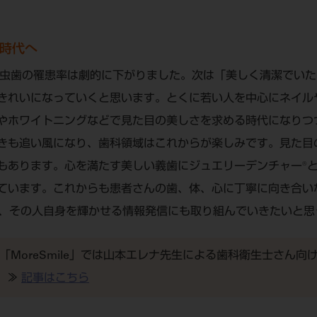
時代へ
、虫歯の罹患率は劇的に下がりました。次は「美しく清潔でい
きれいになっていくと思います。とくに若い人を中心にネイル
やホワイトニングなどで見た目の美しさを求める時代になりつ
きも追い風になり、歯科領域はこれからが楽しみです。見た目
もあります。心を満たす美しい義歯にジュエリーデンチャー®
ています。これからも患者さんの歯、体、心に丁寧に向き合い
し、その人自身を輝かせる情報発信にも取り組んでいきたいと思
DESIGN「MoreSmile」では山本エレナ先生による歯科衛生士さん
 ≫
記事はこちら