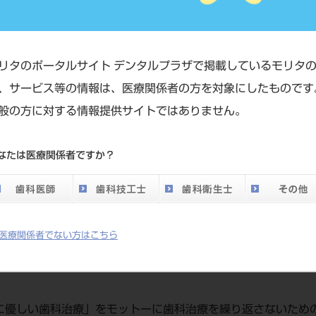
ま歯科医院 理事長・院長 山本 エレナ
リタのポータルサイト デンタルプラザで掲載しているモリタ
、サービス等の情報は、医療関係者の方を対象にしたものです
般の方に対する情報提供サイトではありません。
なたは医療関係者ですか？
く
目指すコーチング歯科医師
として長い目で寄り添っていく
を解消し口呼吸を改善する可能性も
医療関係者でない方はこちら
時代へ
に優しい歯科治療」をモットーに歯科治療を繰り返さないため