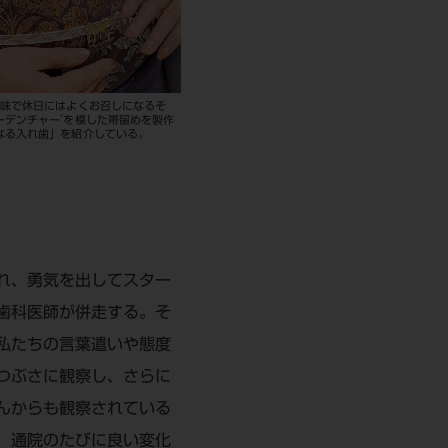
趣味で休日にはよくお召しになるそ
®
ーデンチャー
を模した帯留めを製作
なる入れ歯」を紹介している。
れ、勇気を出してスター
歯科医師が併走する。そ
私たちの言葉遣いや態度
つぶさに観察し、さらに
んからも観察されている
、通院のたびに良い変化