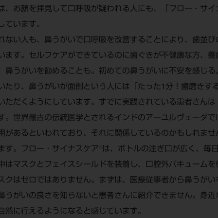
は、お顔を拝見して口呼吸が疑われる人にも、「フロー・サイ
しています。
れない人も、鼻うがいで口呼吸を改善することにより、歯並び
います。セルフケアができているのに歯ぐきが不健康な方、義
、鼻うがいを勧めることも。初めての鼻うがいに不安を感じる
いたり、鼻うがいが面倒という人には「たった1分！歯磨きす
いただくようにしています。すでに実践されている患者さんは
す。世界最古の伝統医学とされるインドのアーユルヴェーダで
用があるといわれており、それに関係しているのかもしれませ
ます。フロー・サイナスケア®は、ボトルの注ぎ口が広く、毎
中はマスクとフェイスシールドを装着し、口腔外バキュームを
スクはゼロではありません。まずは、医療従事者から鼻うがい
鼻うがいの良さを知らないと患者さんに紹介できません。身近
自然に行えるようになると感じています。