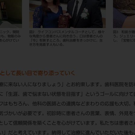
リニック。開院
図2 ライフコンパスメンタルコーチとして、様々
図3 和装が
方も。物販のみ
な角度から患者さんに向き合う。口は患者さんの
う。ジュエリ
を心がけてい
「今」を映すところ。歯科治療をきっかけに、生
し、「宝物に
き方を見直す人もいる。
として長い目で寄り添っていく
療に来ない人になりましょう」とお約束します。歯科医院を訪
に「生涯、歯で悩まない状態を目指す」というゴールに向けて
フはもちろん、他科の医師との連携などまわりの応援も大切。
気づかいが必要です。初診時に患者さんの言葉、表情、外見を
として信頼関係を築くことを心がけています。私たちは患者さ
い」だと考えています。納得して治療に進んでいただいた後も