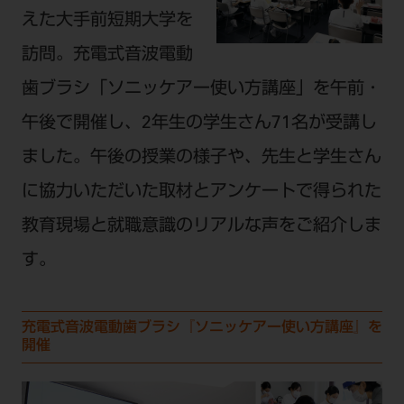
電 話 /
0800-222-8020
（無料）
えた大手前短期大学を
FAX /
0800-222-6480
（無料）
訪問。充電式音波電動
歯ブラシ「ソニッケアー使い方講座」を午前・
IP電話・ひかり電話は繋がらない場合がありま
午後で開催し、2年生の学生さん71名が受講し
す。
受付時間 月～金 9:00～17:00 （祝日・夏季休
ました。午後の授業の様子や、先生と学生さん
暇、年末年始を除く）
に協力いただいた取材とアンケートで得られた
歯科医療従事者専用窓口となります。
教育現場と就職意識のリアルな声をご紹介しま
ディーラー様におかれましては、モリタ各担当営
業所へお問い合わせ願います。
す。
充電式音波電動歯ブラシ『ソニッケアー使い方講座』を
開催
企業情報
個人情報保護方針
特定商取引について