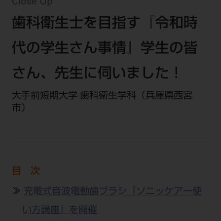
セミナー・イベント
Close Up
チェア・ユニット
製品サポート情報
歯科衛生士を目指す『令和時
チェア・ユニット関連
全てのセミナー・イベント
製品から探す
開業支援
X線撮影装置・器具関連
全種別
代の学生さん事情』学生の皆
カテゴリーから探す
レーザー装置関連
One to One Club
歯科医師
その他設備機器
モリタ友の会
メーカーから探す
さん、先生に伺いました！
開業マニュアル
歯科衛生士
小型器械
デジタル製品サポート
有料会員のご案内
大手前短期大学 歯科衛生学科（兵庫県西宮
開業医インタビュー
学術・お役立ち情報
歯科技工士
診療用材料
市）
一般会員
メールでのお問い合わせ
歯科開業への道
歯科助手
高齢者歯科
IT商品
商品に関するお問い合わせ
勤務医会員
ニュース
Start Up チェック
よくわかる高齢者歯科
院内ネットワーク関連
Webセミナー
モリタに対するご意見・お問い合わせ
技工士会員
DOOR/IOS/CADCAM関連
製品に関する重要なお知らせ
動画セミナー アーカイブ
始めよう訪問診療
デンタルショー
支店・営業所
ご開業に関するお問い合わせ
ディーラー向けシステム関連
衛生士会員
目 次
ニュース
物件エリア調査
高齢者歯科・訪問診療 製品情報
モリタ関連イベント
CADデータ
お客様の声への取り組み
無料会員のご案内
≫
充電式音波電動歯ブラシ『ソニッケアー使
支店営業所
SNS
DENTAL OFFICE セレクション
pd style
学会・研究会
中古医療機器
商品感動体験
い方講座』を開催
会員登録
はじめての方へ