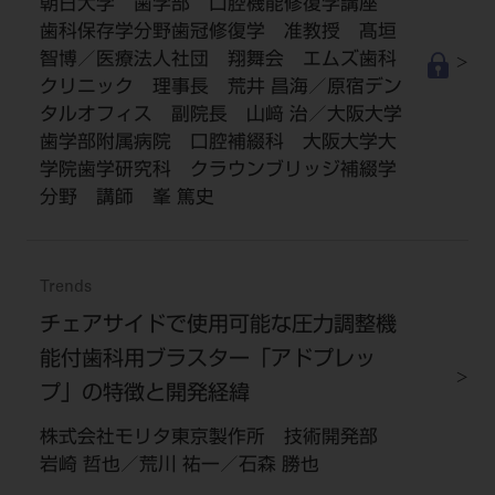
朝日大学 歯学部 口腔機能修復学講座
歯科保存学分野歯冠修復学 准教授 髙垣
智博／医療法人社団 翔舞会 エムズ歯科
クリニック 理事長 荒井 昌海／原宿デン
タルオフィス 副院長 山﨑 治／大阪大学
歯学部附属病院 口腔補綴科 大阪大学大
学院歯学研究科 クラウンブリッジ補綴学
分野 講師 峯 篤史
Trends
チェアサイドで使用可能な圧力調整機
能付歯科用ブラスター「アドプレッ
プ」の特徴と開発経緯
株式会社モリタ東京製作所 技術開発部
岩崎 哲也／荒川 祐一／石森 勝也