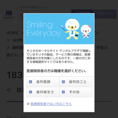
会員登録
ログイン
ゲスト
お問い合わせ
HOME
学術・お役立ち情報
デンタルマガジン
商品について
183号 WINTER
会員登録
ログイン
セミナーについて
歯科衛生士を目指す『令和時代の学生さん事情』学生の
モリタのポータルサイト デンタルプラザで掲載し
友の会について
ているモリタの製品、サービス等の情報は、医療
皆さん、先生に伺いました！
関係者の方を対象にしたものです。一般の方に対
ご開業について
する情報提供サイトではありません。
MORITA With
医療関係者の方は職種を選択ください。
183号 WINTER
製品情報
目次を見る
製品情報トップ
サポート情報
≫
医療関係者でない方はこちら
製品カテゴリ
お客様相談センター
大型器械