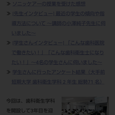
公式SNS一覧
添付文書の電子化
BLOG
≫
ソニッケアーの授業を受けた感想
ログイン
ショールーム
pdとは
ビバリーくんLINEスタンプ
≫
[先生インタビュー] 最近の学生の傾向や指
オンラインカタログ InternetDO
Q&A
全国のショールーム
院内ツアー
導方法について 〜講師の小澤純子先生に伺
Dental Plaza Tokyo
モリタ友の会のご案内
修理・メンテナンス等
北海道
デンタルマガジン
いました〜
モリタ友の会無料会員登録
Dental Plaza Tokyo
宮城
MDSC
ビデオライブラリー
≫
[学生さんインタビュー] 「こんな歯科医院
東京
DMR（ディーエムアール）
で働きたい！」「こんな歯科衛生士になり
MDSCについて
愛知
たい！」〜4名の学生さんに伺いました〜
特集
Digital Seminar
大阪
≫
学生さんに行ったアンケート結果（大手前
メールマガジンスマイル＋
見学予約
京都
メール
短期大学 歯科衛生学科 2 年生 総勢71 名）
ビバリーくんの歯科イラスト素材集
広島
モリタカレンダー
メールでのお問い合わせはこちら
今回は、歯科衛生学科
福岡
を開設して3年目を迎