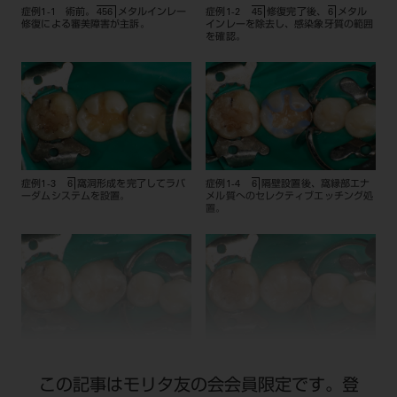
症例1-1 術前。
メタルインレー
症例1-2
修復完了後、
メタル
456
45
6
修復による審美障害が主訴。
インレーを除去し、感染象牙質の範囲
を確認。
症例1-3
窩洞形成を完了してラバ
症例1-4
隔壁設置後、窩縁部エナ
6
6
ーダムシステムを設置。
メル質へのセレクティブエッチング処
置。
症例1-5
隣接面部分の充填後、咬
症例1-6
咬合面部分の充填操作を
6
6
合面部分を分割して積層充填。
完了。
この記事はモリタ友の会会員限定です。登