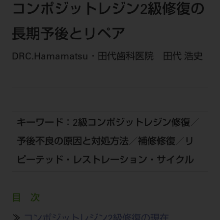
セミナー・イベント
コンポジットレジン2級修復の
チェア・ユニット
製品サポート情報
チェア・ユニット関連
全てのセミナー・イベント
製品から探す
長期予後とリペア
開業支援
X線撮影装置・器具関連
全種別
カテゴリーから探す
レーザー装置関連
DRC.Hamamatsu・田代歯科医院 田代 浩史
One to One Club
歯科医師
その他設備機器
モリタ友の会
メーカーから探す
開業マニュアル
歯科衛生士
小型器械
デジタル製品サポート
有料会員のご案内
開業医インタビュー
学術・お役立ち情報
歯科技工士
診療用材料
一般会員
メールでのお問い合わせ
歯科開業への道
キーワード：2級コンポジットレジン修復／
歯科助手
高齢者歯科
IT商品
商品に関するお問い合わせ
勤務医会員
ニュース
Start Up チェック
よくわかる高齢者歯科
院内ネットワーク関連
予後不良の原因と対処方法／補修修復／リ
Webセミナー
モリタに対するご意見・お問い合わせ
技工士会員
DOOR/IOS/CADCAM関連
製品に関する重要なお知らせ
ピーテッド・レストレーション・サイクル
動画セミナー アーカイブ
始めよう訪問診療
デンタルショー
支店・営業所
ご開業に関するお問い合わせ
ディーラー向けシステム関連
衛生士会員
ニュース
物件エリア調査
高齢者歯科・訪問診療 製品情報
モリタ関連イベント
CADデータ
お客様の声への取り組み
無料会員のご案内
支店営業所
目 次
SNS
DENTAL OFFICE セレクション
pd style
学会・研究会
中古医療機器
商品感動体験
会員登録
はじめての方へ
≫
コンポジットレジン2級修復の現在