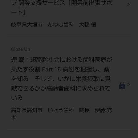
プ 開業支援サービス「開業前出張サポ
ート」
岐阜県大垣市 あゆむ歯科 大橋 悟
Close Up
連 載：超高齢社会における歯科医療が
果たす役割 Part 15 病態を把握し、薬
を知る そして、いかに栄養摂取に貢
献できるかが高齢者歯科に求められて
いる
高知県高知市 いとう歯科 院長 伊藤 充
孝