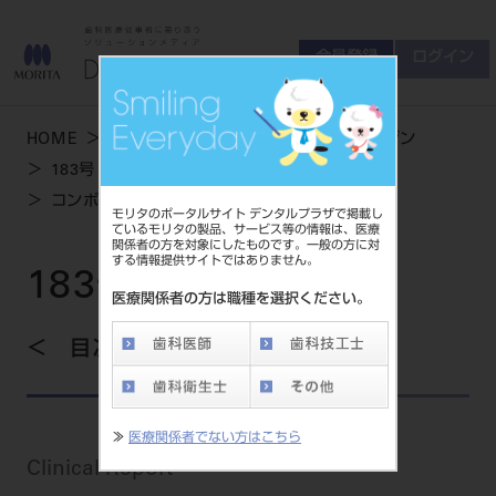
会員登録
ログイン
ゲスト
お問い合わせ
HOME
学術・お役立ち情報
デンタルマガジン
商品について
183号 WINTER
会員登録
ログイン
セミナーについて
コンポジットレジン2級修復の長期予後とリペア
モリタのポータルサイト デンタルプラザで掲載し
友の会について
ているモリタの製品、サービス等の情報は、医療
関係者の方を対象にしたものです。一般の方に対
ご開業について
する情報提供サイトではありません。
MORITA With
183号 WINTER
医療関係者の方は職種を選択ください。
目次を見る
製品情報
製品情報トップ
サポート情報
≫
医療関係者でない方はこちら
製品カテゴリ
Clinical Report
お客様相談センター
大型器械