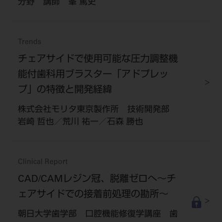
分野 講師 峯 篤史
Trends
チェアサイドで使用可能な圧力調整機
能付歯科用ブラスター「アドプレッ
プ」の特徴と開発経緯
株式会社モリタ東京製作所 技術開発部
岩崎 哲也／荒川 祐一／石森 勝也
Clinical Report
CAD/CAMレジン冠、脱離ゼロへ～チ
ェアサイドでの接着前処理の勘所～
朝日大学歯学部 口腔機能修復学講座 歯