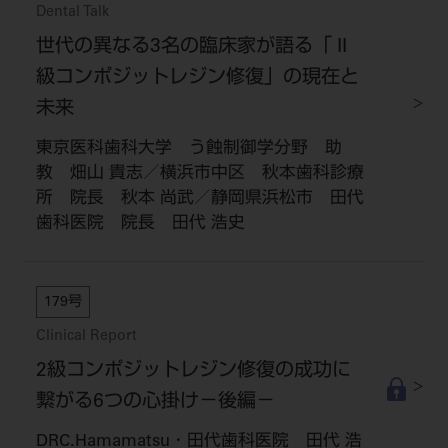
Dental Talk
世代の異なる3名の臨床家が語る「 II
級コンポジットレジン修復」の現在と
未来
東京医科歯科大学 う蝕制御学分野 助
教 畑山 貴志／横浜市中区 秋本歯科診療
所 院長 秋本 尚武／静岡県浜松市 田代
歯科医院 院長 田代 浩史
179号
Clinical Report
2級コンポジットレジン修復の成功に
繋がる6つの心掛け－後編－
DRC.Hamamatsu・田代歯科医院 田代 浩