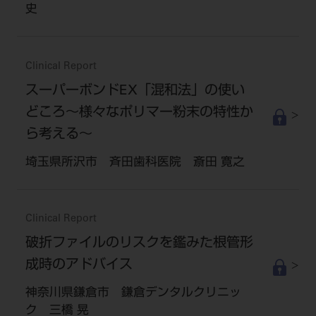
史
Clinical Report
スーパーボンドEX「混和法」の使い
どころ～様々なポリマー粉末の特性か
ら考える～
埼玉県所沢市 斉田歯科医院 斎田 寛之
Clinical Report
破折ファイルのリスクを鑑みた根管形
成時のアドバイス
神奈川県鎌倉市 鎌倉デンタルクリニッ
ク 三橋 晃