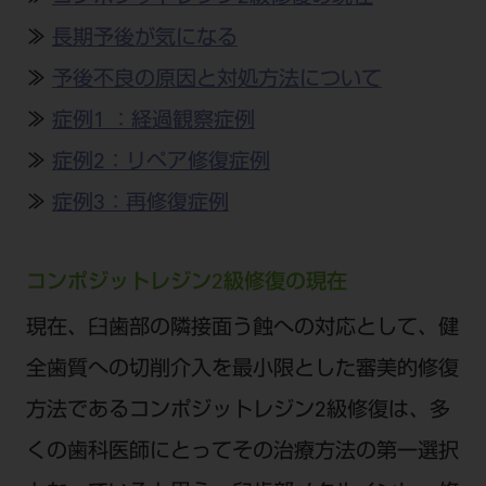
公式SNS一覧
添付文書の電子化
BLOG
ログイン
ショールーム
≫
長期予後が気になる
pdとは
ビバリーくんLINEスタンプ
オンラインカタログ InternetDO
Q&A
≫
予後不良の原因と対処方法について
全国のショールーム
院内ツアー
Dental Plaza Tokyo
モリタ友の会のご案内
修理・メンテナンス等
北海道
≫
症例1 ：経過観察症例
デンタルマガジン
モリタ友の会無料会員登録
Dental Plaza Tokyo
≫
症例2：リペア修復症例
宮城
MDSC
ビデオライブラリー
≫
症例3：再修復症例
東京
DMR（ディーエムアール）
MDSCについて
愛知
特集
Digital Seminar
コンポジットレジン2級修復の現在
大阪
メールマガジンスマイル＋
見学予約
現在、臼歯部の隣接面う蝕への対応として、健
京都
メール
ビバリーくんの歯科イラスト素材集
全歯質への切削介入を最小限とした審美的修復
広島
モリタカレンダー
メールでのお問い合わせはこちら
方法であるコンポジットレジン2級修復は、多
福岡
くの歯科医師にとってその治療方法の第一選択