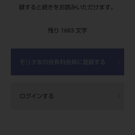
録すると続きをお読みいただけます。
残り 1663 文字
症例1-7
コンポジットレジン修
症例1-8
劣化した旧コンポジット
456
7
復による審美改善を完了。
レジン修復部分を除去し、再修復を完
了。
モリタ友の会有料会員に登録する
ログインする
症例1-9 3年後。
遠心頰側咬頭部分
7
には若干の摩耗・表面性状の劣化が認
められるが、再修復の必要はない状
態。