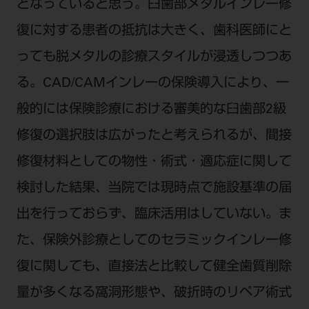
電 話 /
0800-222-8020
（無料）
となっていると思う。臼歯部メタルインレー修
FAX /
0800-222-6480
（無料）
復に対する患者の抵抗は大きく、歯科医師にと
っても脱メタルの診療スタイルが浸透しつつあ
IP電話・ひかり電話は繋がらない場合がありま
る。CAD/CAMインレーの保険導入により、一
す。
般的には保険診療における審美的な臼歯部2級
受付時間 月～金 9:00～17:00 （祝日・夏季休
暇、年末年始を除く）
修復の選択肢は広がったと考えられるが、間接
歯科医療従事者専用窓口となります。
修復材料としての物性・術式・適応症に関して
ディーラー様におかれましては、モリタ各担当営
検討した結果、当院では現時点で施設基準の届
業所へお問い合わせ願います。
出を行っておらず、臨床活用はしていない。ま
た、保険外診療としてのセラミックインレー修
企業情報
復に関しても、直接法と比較して健全歯質削除
量が多くなる窩洞形態や、破折時のリペア術式
個人情報保護方針
特定商取引について