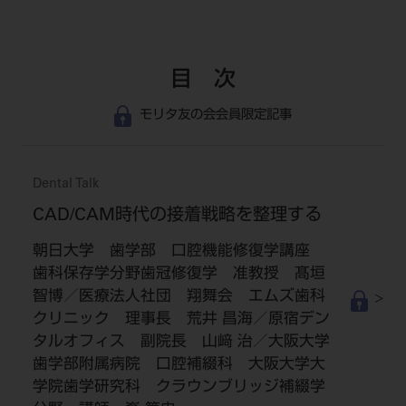
目 次
モリタ友の会会員限定記事
Dental Talk
CAD/CAM時代の接着戦略を整理する
朝日大学 歯学部 口腔機能修復学講座
歯科保存学分野歯冠修復学 准教授 髙垣
智博／医療法人社団 翔舞会 エムズ歯科
クリニック 理事長 荒井 昌海／原宿デン
タルオフィス 副院長 山﨑 治／大阪大学
歯学部附属病院 口腔補綴科 大阪大学大
学院歯学研究科 クラウンブリッジ補綴学