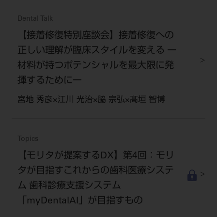
電 話 /
0800-222-8020
（無料）
Dental Talk
FAX /
0800-222-6480
（無料）
【接着修復特別座談会】接着修復への
正しい理解が臨床スタイルを変える ー
IP電話・ひかり電話は繋がらない場合がありま
材料が持つポテンシャルを最大限に発
す。
揮するためにー
受付時間 月～金 9:00～17:00 （祝日・夏季休
暇、年末年始を除く）
宮地 秀彦×江川 光治×脇 宗弘×髙垣 智博
歯科医療従事者専用窓口となります。
ディーラー様におかれましては、モリタ各担当営
業所へお問い合わせ願います。
Topics
【モリタが提案するDX】第4回：モリ
タが目指すこれからの歯科医療システ
ム 歯科診療支援システム
企業情報
「myDentalAI」が目指すもの
個人情報保護方針
特定商取引について