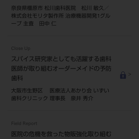
奈良県橿原市 松川歯科医院 松川 敏久／
株式会社モリタ製作所 治療機器開発1グル
ープ 主査 田中 仁
Close Up
スパイス研究家としても活躍する歯科
医師が取り組むオーダーメイドの予防
歯科
大阪市生野区 医療法人あかり会 いずい
歯科クリニック 理事長 泉井 秀介
Field Report
医院の危機を救った物販強化取り組む