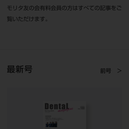
セミナー・イベント
チェア・ユニット
製品サポート情報
モリタ友の会有料会員の方はすべての記事をご
チェア・ユニット関連
全てのセミナー・イベント
製品から探す
覧いただけます。
開業支援
X線撮影装置・器具関連
全種別
カテゴリーから探す
レーザー装置関連
One to One Club
歯科医師
その他設備機器
モリタ友の会
メーカーから探す
開業マニュアル
歯科衛生士
小型器械
デジタル製品サポート
有料会員のご案内
開業医インタビュー
学術・お役立ち情報
歯科技工士
診療用材料
一般会員
メールでのお問い合わせ
最新号
歯科開業への道
前号
歯科助手
高齢者歯科
IT商品
商品に関するお問い合わせ
勤務医会員
ニュース
Start Up チェック
よくわかる高齢者歯科
院内ネットワーク関連
Webセミナー
モリタに対するご意見・お問い合わせ
技工士会員
DOOR/IOS/CADCAM関連
製品に関する重要なお知らせ
動画セミナー アーカイブ
始めよう訪問診療
デンタルショー
支店・営業所
ご開業に関するお問い合わせ
ディーラー向けシステム関連
衛生士会員
ニュース
物件エリア調査
高齢者歯科・訪問診療 製品情報
モリタ関連イベント
CADデータ
お客様の声への取り組み
無料会員のご案内
支店営業所
SNS
DENTAL OFFICE セレクション
pd style
学会・研究会
中古医療機器
商品感動体験
会員登録
はじめての方へ