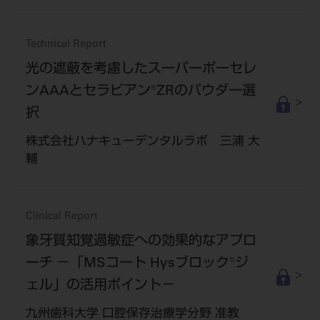
ご利用規約
SNSアカウント利用規約
推奨環境
サイトマップ
Technical Report
光の遮蔽を考慮したスーパーポーセレ
ンAAAとセラビアン®ZRのパウダー選
択
株式会社ハナキューデンタルラボ 三浦 大
輔
Clinical Report
象牙質知覚過敏症への効果的なアプロ
ーチ －「MSコート Hysブロック®ジ
ェル」の活用ポイント－
九州歯科大学 口腔保存治療学分野 准教