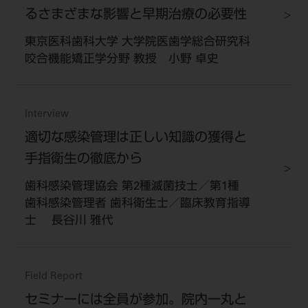
るさまざまな影響と早期治療の必要性
東京医科歯科大学 大学院医歯学総合研究科
咬合機能矯正学分野 教授 小野 卓史
Interview
適切な感染管理は正しい知識の獲得と
手指衛生の徹底から
歯科感染管理協会 第2種滅菌技士／第1種
歯科感染管理者 歯科衛生士／臨床教育指導
士 長谷川 雅代
Field Report
セミナーには全員が参加。院内一丸と