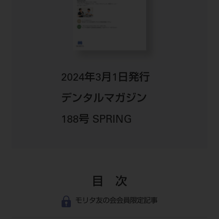
公式SNS一覧
添付文書の電子化
BLOG
ログイン
ショールーム
pdとは
ビバリーくんLINEスタンプ
オンラインカタログ InternetDO
Q&A
全国のショールーム
院内ツアー
Dental Plaza Tokyo
モリタ友の会のご案内
修理・メンテナンス等
北海道
デンタルマガジン
モリタ友の会無料会員登録
Dental Plaza Tokyo
宮城
2024年3月1日発行
MDSC
ビデオライブラリー
東京
デンタルマガジン
DMR（ディーエムアール）
MDSCについて
愛知
188号 SPRING
特集
Digital Seminar
大阪
メールマガジンスマイル＋
見学予約
京都
メール
ビバリーくんの歯科イラスト素材集
広島
モリタカレンダー
目 次
メールでのお問い合わせはこちら
福岡
モリタ友の会会員限定記事