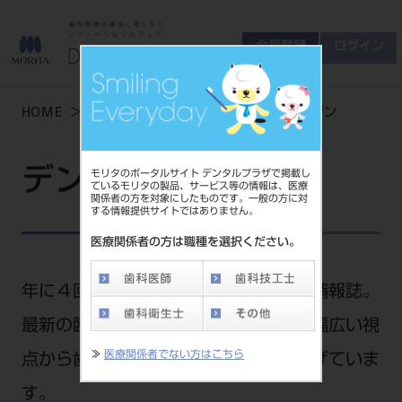
会員登録
ログイン
ゲスト
お問い合わせ
HOME
学術・お役立ち情報
デンタルマガジン
商品について
会員登録
ログイン
セミナーについて
デンタルマガジン
モリタのポータルサイト デンタルプラザで掲載し
友の会について
ているモリタの製品、サービス等の情報は、医療
関係者の方を対象にしたものです。一般の方に対
ご開業について
する情報提供サイトではありません。
MORITA With
医療関係者の方は職種を選択ください。
製品情報
年に４回発刊されるモリタの歯科学術情報誌。
最新の臨床情報や開業・経営情報など幅広い視
製品情報トップ
サポート情報
≫
医療関係者でない方はこちら
点から歯科業界に関する記事を取り上げていま
製品カテゴリ
お客様相談センター
す。
大型器械