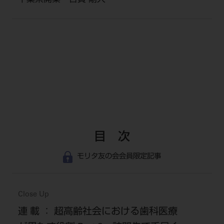
千葉県開業 古賀 剛人
目 次
モリタ友の会会員限定記事
Close Up
連 載 ： 超高齢社会における歯科医療