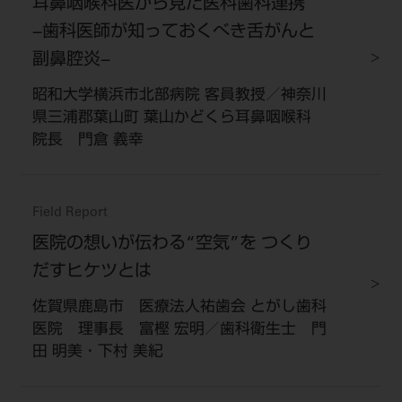
耳鼻咽喉科医から見た医科歯科連携
−歯科医師が知っておくべき舌がんと
副鼻腔炎−
昭和大学横浜市北部病院 客員教授／神奈川
県三浦郡葉山町 葉山かどくら耳鼻咽喉科
院長 門倉 義幸
Field Report
医院の想いが伝わる“空気”を つくり
だすヒケツとは
佐賀県鹿島市 医療法人祐歯会 とがし歯科
医院 理事長 富樫 宏明／歯科衛生士 門
田 明美・下村 美紀