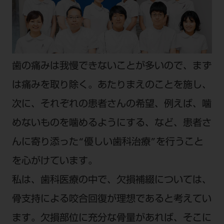
公式SNS一覧
添付文書の電子化
BLOG
ログイン
ショールーム
pdとは
ビバリーくんLINEスタンプ
オンラインカタログ InternetDO
Q&A
全国のショールーム
院内ツアー
Dental Plaza Tokyo
モリタ友の会のご案内
修理・メンテナンス等
北海道
デンタルマガジン
歯の痛みは我慢できないことが多いので、まず
モリタ友の会無料会員登録
Dental Plaza Tokyo
宮城
MDSC
ビデオライブラリー
は痛みを取り除く。あたりまえのことを施し、
東京
DMR（ディーエムアール）
次に、それぞれの患者さんの希望、例えば、噛
MDSCについて
愛知
特集
めないものを噛めるようにする、など、患者さ
Digital Seminar
大阪
んに寄り添った“優しい歯科治療”を行うこと
メールマガジンスマイル＋
見学予約
京都
メール
を心がけています。
ビバリーくんの歯科イラスト素材集
広島
私は、歯科医療の中で、欠損補綴については、
モリタカレンダー
メールでのお問い合わせはこちら
骨支持による咬合回復が理想であると考えてい
福岡
ます。欠損部位に充分な骨量があれば、そこに