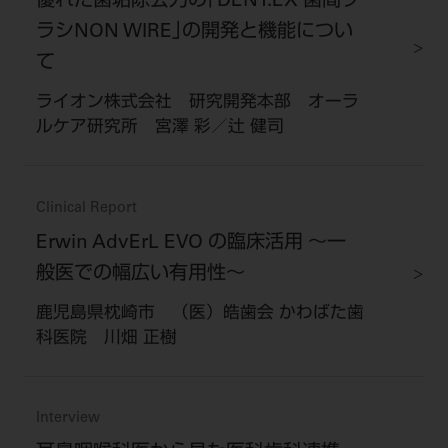
優れた歯垢除去力の｢DENT.EX 歯間ブ
ラシNON WIRE｣の開発と機能につい
て
ライオン株式会社 研究開発本部 オーラ
ルケア研究所 宮澤 彩／辻 健司
Clinical Report
Erwin AdvErL EVO の臨床活用 ～一
般医での幅広い有用性～
鹿児島県枕崎市 （医）皓歯会 かわばた歯
科医院 川畑 正樹
Interview