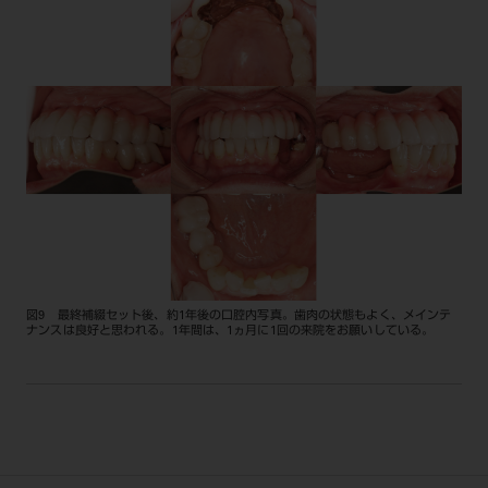
図9 最終補綴セット後、約1年後の口腔内写真。歯肉の状態もよく、メインテ
ナンスは良好と思われる。1年間は、1ヵ月に1回の来院をお願いしている。