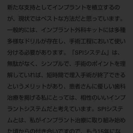
電 話 /
0800-222-8020
（無料）
新たな支持としてインプラントを植立するの
FAX /
0800-222-6480
（無料）
が、現状ではベストな方法だと思っています。
一般的には、インプラント外科キットには多種
IP電話・ひかり電話は繋がらない場合がありま
す。
多様なドリルが存在し、手術工程において使い
受付時間 月～金 9:00～17:00 （祝日・夏季休
分ける必要があります。「SPIシステム」は、
暇、年末年始を除く）
無駄がなく、シンプルで、手術のポイントを理
歯科医療従事者専用窓口となります。
ディーラー様におかれましては、モリタ各担当営
解していれば、短時間で埋入手術が終了できる
業所へお問い合わせ願います。
というメリットがあり、患者さんに優しい歯科
治療を掲げる私にとっては、相性のいいインプ
ラントシステムだと考えています。SPIシステ
企業情報
ムとは、私がインプラント治療に取り組み始め
個人情報保護方針
特定商取引について
た頃からの付き合いですので、もう15年にな