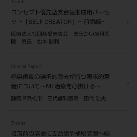
Trends
コンセプト優先型支台歯形成用バーセ
ット「SELF CREATOR」～前歯編～
医療法人社団慈愛恵真会 あらかい歯科医
院 院長 松本 勝利
Clinical Report
感染歯質の選択的除去が持つ臨床的意
義について～MI 治療を心掛ける～
静岡県浜松市 田代歯科医院 田代 浩史
Trends
接着前の清掃に支台歯や補綴装置へ幅