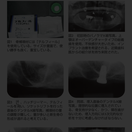
図2 初診時のパノラマX線写真。上
顎はオーバーデンチャータイプの総義
図1 骨補填材には「テルフィール」
歯を使用。不快感が大きいため、イン
を使用している。サイズが豊富で、使
プラント治療を希望される。近隣歯科
い勝手も良く、重宝している。
医からの紹介状を持ち来院された。
6
図4 同部、埋入直後のデンタルX線
図3
、ハッチリーマー、テルフィ
写真。理想的な位置に埋入されてい
ールを用い、ソケットリフトを行った
る。骨支持が少なく、かつ、隣在歯が
直後のデンタルX線写真。補填材の量
ないため、埋入方向には3次元的な分
の調整が難しく、量が多いと新生骨の
析を十分に考慮しなければならない。
形成が遅れると考えている。