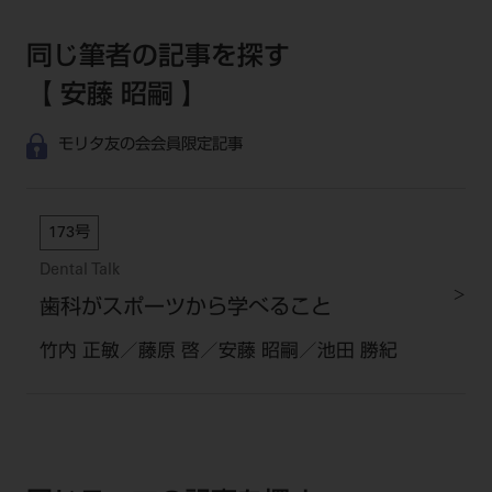
同じ筆者の記事を探す
【 安藤 昭嗣 】
モリタ友の会会員限定記事
173号
Dental Talk
歯科がスポーツから学べること
竹内 正敏／藤原 啓／安藤 昭嗣／池田 勝紀