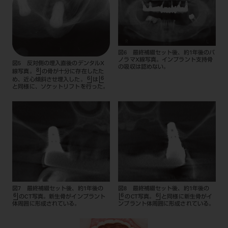
図6 最終補綴セット後、約1年後のパ
ノラマX線写真。インプラント支持骨
図5 反対側の埋入直後のデンタルX
の吸収は認めない。
8
線写真。
の骨が十分に存在したた
6
6
め、近心傾斜させ埋入した。
は
と同様に、ソケットリフトを行った。
図7 最終補綴セット後、約1年後の
図8 最終補綴セット後、約1年後の
6
6
6
のCT写真。新生骨がインプラント
のCT写真。
と同様に新生骨がイ
体周囲に形成されている。
ンプラント体周囲に形成されている。