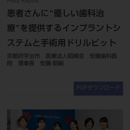
セミナー・イベント
Field Report
チェア・ユニット
製品サポート情報
患者さんに“優しい歯科治
チェア・ユニット関連
全てのセミナー・イベント
製品から探す
開業支援
X線撮影装置・器具関連
全種別
療”を提供するインプラントシ
カテゴリーから探す
レーザー装置関連
One to One Club
歯科医師
その他設備機器
モリタ友の会
メーカーから探す
ステムと手術用ドリルビット
開業マニュアル
歯科衛生士
小型器械
デジタル製品サポート
有料会員のご案内
京都府宇治市 医療法人昭峰会 安藤歯科医
開業医インタビュー
学術・お役立ち情報
歯科技工士
診療用材料
院 理事長 安藤 昭嗣
一般会員
メールでのお問い合わせ
歯科開業への道
歯科助手
高齢者歯科
IT商品
商品に関するお問い合わせ
勤務医会員
ニュース
Start Up チェック
よくわかる高齢者歯科
院内ネットワーク関連
Webセミナー
モリタに対するご意見・お問い合わせ
技工士会員
PDFダウンロード
DOOR/IOS/CADCAM関連
製品に関する重要なお知らせ
動画セミナー アーカイブ
始めよう訪問診療
デンタルショー
支店・営業所
ご開業に関するお問い合わせ
ディーラー向けシステム関連
衛生士会員
ニュース
物件エリア調査
高齢者歯科・訪問診療 製品情報
モリタ関連イベント
CADデータ
お客様の声への取り組み
無料会員のご案内
支店営業所
SNS
DENTAL OFFICE セレクション
pd style
学会・研究会
中古医療機器
商品感動体験
会員登録
はじめての方へ