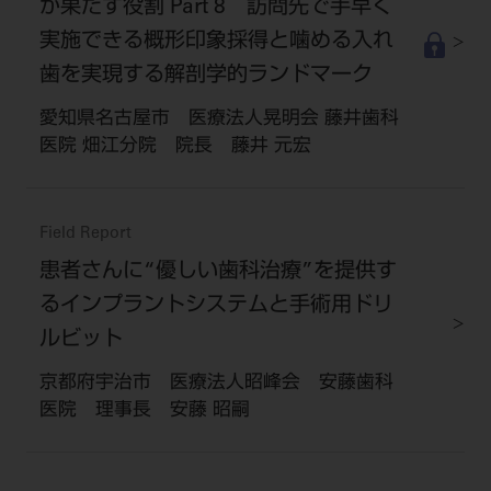
が果たす役割 Part 8 訪問先で手早く
実施できる概形印象採得と噛める入れ
歯を実現する解剖学的ランドマーク
愛知県名古屋市 医療法人晃明会 藤井歯科
医院 畑江分院 院長 藤井 元宏
Field Report
患者さんに“優しい歯科治療”を提供す
るインプラントシステムと手術用ドリ
ルビット
京都府宇治市 医療法人昭峰会 安藤歯科
医院 理事長 安藤 昭嗣