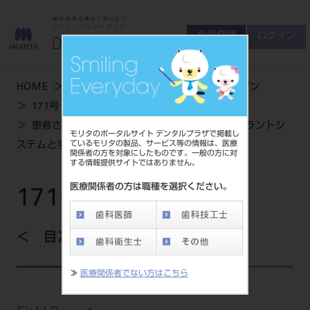
会員登録
ログイン
ゲスト
お問い合わせ
HOME
学術・お役立ち情報
デンタルマガジン
商品について
171号
会員登録
ログイン
セミナーについて
患者さんに“優しい歯科治療”を提供するインプラントシ
モリタのポータルサイト デンタルプラザで掲載し
友の会について
ているモリタの製品、サービス等の情報は、医療
ステムと手術用ドリルビット
関係者の方を対象にしたものです。一般の方に対
ご開業について
する情報提供サイトではありません。
MORITA With
医療関係者の方は職種を選択ください。
171号
製品情報
目次を見る
製品情報トップ
サポート情報
≫
医療関係者でない方はこちら
製品カテゴリ
お客様相談センター
大型器械