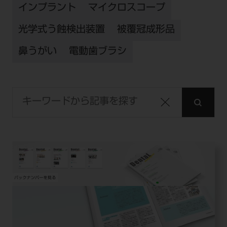
インプラント
マイクロスコープ
光学式う蝕検出装置
被覆冠成形品
鼻うがい
電動歯ブラシ