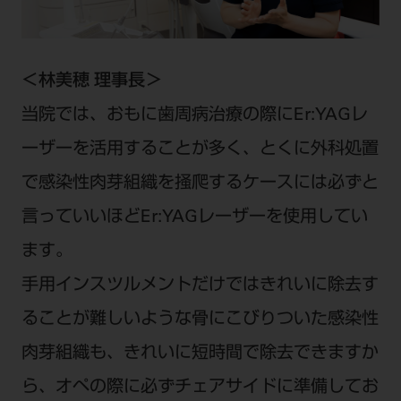
公式SNS一覧
添付文書の電子化
BLOG
ログイン
ショールーム
pdとは
ビバリーくんLINEスタンプ
オンラインカタログ InternetDO
Q&A
全国のショールーム
院内ツアー
＜林美穂 理事長＞
Dental Plaza Tokyo
モリタ友の会のご案内
修理・メンテナンス等
北海道
デンタルマガジン
当院では、おもに歯周病治療の際にEr:YAGレ
モリタ友の会無料会員登録
Dental Plaza Tokyo
宮城
MDSC
ビデオライブラリー
ーザーを活用することが多く、とくに外科処置
東京
DMR（ディーエムアール）
で感染性肉芽組織を掻爬するケースには必ずと
MDSCについて
愛知
言っていいほどEr:YAGレーザーを使用してい
特集
Digital Seminar
大阪
ます。
メールマガジンスマイル＋
見学予約
京都
手用インスツルメントだけではきれいに除去す
メール
ビバリーくんの歯科イラスト素材集
ることが難しいような骨にこびりついた感染性
広島
モリタカレンダー
メールでのお問い合わせはこちら
肉芽組織も、きれいに短時間で除去できますか
福岡
ら、オペの際に必ずチェアサイドに準備してお