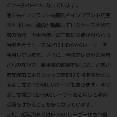
電 話 /
0800-222-8020
（無料）
くツールの一つになっています。
FAX /
0800-222-6480
（無料）
他にもインプラント粘膜炎やインプラント周囲
炎をはじめ、歯肉が腫脹しているケースや歯周
IP電話・ひかり電話は繋がらない場合がありま
病の急発、再生治療、SPT期に炎症が見られ再
す。
受付時間 月～金 9:00～17:00 （祝日・夏季休
治療を行うケースなどにもEr:YAGレーザーを
暇、年末年始を除く）
活用しています。さらに、当院では高齢の患者
歯科医療従事者専用窓口となります。
さんのなかで、服用薬の影響をはじめ、さまざ
ディーラー様におかれましては、モリタ各担当営
業所へお問い合わせ願います。
まな理由によりフラップを開けて骨を露出させ
るようなオペが難しいケースもあります。その
ような場合にEr:YAGレーザーを活用して消炎
企業情報
処置をはかることも多くなっています。
また、近年海外ではEr:YAGレーザーがもつ殺
個人情報保護方針
特定商取引について