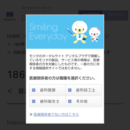
会員登録
ログイン
ゲスト
お問い合わせ
HOME
学術・お役立ち情報
デンタルマガジン
商品について
186号 AUTUMN
会員登録
ログイン
セミナーについて
外科治療が困難な方の消炎処置にも活用しています
モリタのポータルサイト デンタルプラザで掲載し
友の会について
ているモリタの製品、サービス等の情報は、医療
関係者の方を対象にしたものです。一般の方に対
ご開業について
する情報提供サイトではありません。
MORITA With
186号 AUTUMN
医療関係者の方は職種を選択ください。
目次を見る
製品情報
製品情報トップ
サポート情報
≫
医療関係者でない方はこちら
製品カテゴリ
Interview
お客様相談センター
大型器械