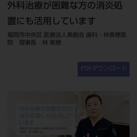
セミナー・イベント
外科治療が困難な方の消炎処
チェア・ユニット
製品サポート情報
チェア・ユニット関連
全てのセミナー・イベント
製品から探す
置にも活用しています
開業支援
X線撮影装置・器具関連
全種別
カテゴリーから探す
レーザー装置関連
福岡市中央区 医療法人美創会 歯科・林美穂医
One to One Club
歯科医師
その他設備機器
モリタ友の会
院 理事長 林 美穂
メーカーから探す
開業マニュアル
歯科衛生士
小型器械
デジタル製品サポート
有料会員のご案内
開業医インタビュー
学術・お役立ち情報
歯科技工士
診療用材料
一般会員
PDFダウンロード
メールでのお問い合わせ
歯科開業への道
歯科助手
高齢者歯科
IT商品
商品に関するお問い合わせ
勤務医会員
ニュース
Start Up チェック
よくわかる高齢者歯科
院内ネットワーク関連
Webセミナー
モリタに対するご意見・お問い合わせ
技工士会員
DOOR/IOS/CADCAM関連
製品に関する重要なお知らせ
動画セミナー アーカイブ
始めよう訪問診療
デンタルショー
支店・営業所
ご開業に関するお問い合わせ
ディーラー向けシステム関連
衛生士会員
ニュース
物件エリア調査
高齢者歯科・訪問診療 製品情報
モリタ関連イベント
CADデータ
お客様の声への取り組み
無料会員のご案内
支店営業所
SNS
DENTAL OFFICE セレクション
pd style
学会・研究会
中古医療機器
商品感動体験
会員登録
はじめての方へ