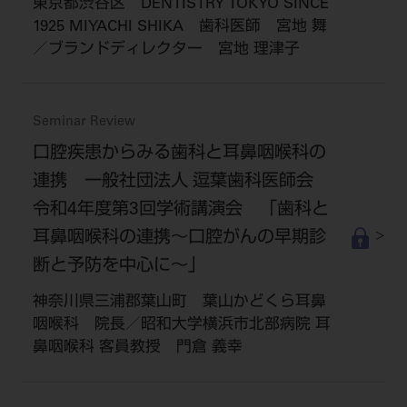
東京都渋谷区 DENTISTRY TOKYO SINCE
1925 MIYACHI SHIKA 歯科医師 宮地 舞
／ブランドディレクター 宮地 理津子
Seminar Review
口腔疾患からみる歯科と耳鼻咽喉科の
連携 一般社団法人 逗葉歯科医師会
令和4年度第3回学術講演会 「歯科と
耳鼻咽喉科の連携～口腔がんの早期診
断と予防を中心に～」
神奈川県三浦郡葉山町 葉山かどくら耳鼻
咽喉科 院長／昭和大学横浜市北部病院 耳
鼻咽喉科 客員教授 門倉 義幸