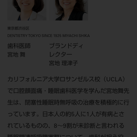
電 話 /
0800-222-8020
（無料）
FAX /
0800-222-6480
（無料）
東京都渋谷区
IP電話・ひかり電話は繋がらない場合がありま
DENTISTRY TOKYO SINCE 1925 MIYACHI SHIKA
す。
歯科医師
ブランドディ
受付時間 月～金 9:00～17:00 （祝日・夏季休
レクター
宮地 舞
暇、年末年始を除く）
宮地 理津子
歯科医療従事者専用窓口となります。
ディーラー様におかれましては、モリタ各担当営
カリフォルニア大学ロサンゼルス校（UCLA）
業所へお問い合わせ願います。
で口腔顔面痛・睡眠歯科医学を学んだ宮地舞先
生は、閉塞性睡眠時無呼吸の治療を積極的に行
っています。日本人の約5人に1人が有病とさ
企業情報
れているものの、8～9割が未診断と言われる
個人情報保護方針
特定商取引について