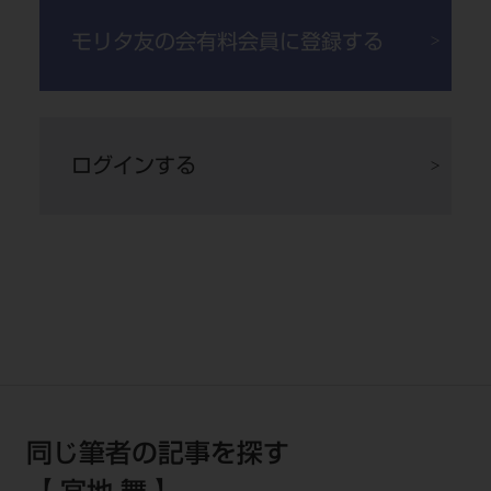
す。
モリタ友の会有料会員に登録する
ログインする
図6 下顎前方牽引装置（MAD）の写
真
同じ筆者の記事を探す