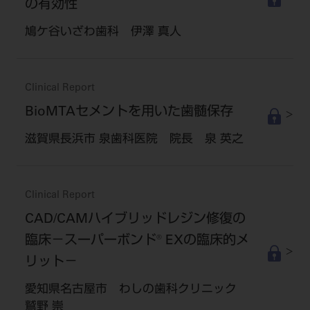
の有効性
鳩ケ谷いざわ歯科 伊澤 真人
Clinical Report
BioMTAセメントを用いた歯髄保存
滋賀県長浜市 泉歯科医院 院長 泉 英之
Clinical Report
CAD/CAMハイブリッドレジン修復の
臨床－スーパーボンド® EXの臨床的メ
リット－
愛知県名古屋市 わしの歯科クリニック
鷲野 崇