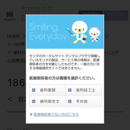
会員登録
ログイン
ゲスト
お問い合わせ
HOME
学術・お役立ち情報
デンタルマガジン
商品について
186号 AUTUMN
会員登録
ログイン
セミナーについて
歯科に期待される閉塞性睡眠時無呼吸のスクリーニング
モリタのポータルサイト デンタルプラザで掲載し
友の会について
ているモリタの製品、サービス等の情報は、医療
と治療成功に導くコミュニケーションのポイント
関係者の方を対象にしたものです。一般の方に対
ご開業について
する情報提供サイトではありません。
MORITA With
医療関係者の方は職種を選択ください。
186号 AUTUMN
製品情報
目次を見る
製品情報トップ
サポート情報
≫
医療関係者でない方はこちら
製品カテゴリ
お客様相談センター
大型器械