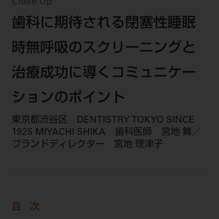
セミナー・イベント
Close Up
チェア・ユニット
製品サポート情報
歯科に期待される閉塞性睡眠
チェア・ユニット関連
全てのセミナー・イベント
製品から探す
開業支援
X線撮影装置・器具関連
全種別
時無呼吸のスクリーニングと
カテゴリーから探す
レーザー装置関連
One to One Club
歯科医師
その他設備機器
モリタ友の会
メーカーから探す
治療成功に導くコミュニケー
開業マニュアル
歯科衛生士
小型器械
デジタル製品サポート
有料会員のご案内
ションのポイント
開業医インタビュー
学術・お役立ち情報
歯科技工士
診療用材料
一般会員
メールでのお問い合わせ
歯科開業への道
東京都渋谷区 DENTISTRY TOKYO SINCE
歯科助手
高齢者歯科
IT商品
商品に関するお問い合わせ
勤務医会員
1925 MIYACHI SHIKA 歯科医師 宮地 舞／
ニュース
Start Up チェック
よくわかる高齢者歯科
院内ネットワーク関連
Webセミナー
ブランドディレクター 宮地 理津子
モリタに対するご意見・お問い合わせ
技工士会員
DOOR/IOS/CADCAM関連
製品に関する重要なお知らせ
動画セミナー アーカイブ
始めよう訪問診療
デンタルショー
支店・営業所
ご開業に関するお問い合わせ
ディーラー向けシステム関連
衛生士会員
ニュース
物件エリア調査
高齢者歯科・訪問診療 製品情報
モリタ関連イベント
CADデータ
お客様の声への取り組み
無料会員のご案内
支店営業所
SNS
DENTAL OFFICE セレクション
pd style
学会・研究会
中古医療機器
商品感動体験
目 次
会員登録
はじめての方へ