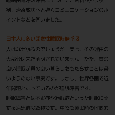
睡眠関連呼吸障害群について、歯科が担う役
ご利用規約
SNSアカウント利用規約
割、治療成功へと導くコミュニケーションのポ
推奨環境
サイトマップ
イントなどを伺いました。
日本人に多い閉塞性睡眠時無呼吸
人はなぜ眠るのでしょうか。実は、その理由の
大部分は未だ解明されていません。ただ、質の
良い睡眠が質の良い暮らしをもたらすことは疑
いようのない事実です。しかし、世界各国で近
年問題となっているのが睡眠障害です。
睡眠障害とは不眠症や過眠症といった睡眠に関
する疾患群の総称です。中でも睡眠時の呼吸異