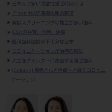
公式SNS一覧
添付文書の電子化
BLOG
≫
日本人に多い閉塞性睡眠時無呼吸
ログイン
ショールーム
pdとは
ビバリーくんLINEスタンプ
≫
きっかけは経済損失額の報道
オンラインカタログ InternetDO
Q&A
全国のショールーム
院内ツアー
≫
実はスクリーニングの機会が多い歯科
Dental Plaza Tokyo
モリタ友の会のご案内
修理・メンテナンス等
北海道
デンタルマガジン
≫
OSAの検査、診断、治療
モリタ友の会無料会員登録
Dental Plaza Tokyo
宮城
MDSC
ビデオライブラリー
≫
医科歯科連携が不十分な日本
東京
DMR（ディーエムアール）
≫
コミュニケーションが治療の鍵に
MDSCについて
愛知
≫
人生をダイレクトに改善する睡眠歯科
特集
Digital Seminar
大阪
≫
[Column] 患者さんを治療へと導くコミュニ
メールマガジンスマイル＋
見学予約
京都
メール
ケーション
ビバリーくんの歯科イラスト素材集
広島
モリタカレンダー
メールでのお問い合わせはこちら
福岡