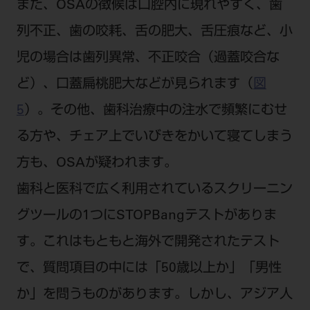
また、OSAの徴候は口腔内に現れやすく、歯
列不正、歯の咬耗、舌の肥大、舌圧痕など、小
児の場合は歯列異常、不正咬合（過蓋咬合な
ど）、口蓋扁桃肥大などが見られます（
図
5
）。その他、歯科治療中の注水で頻繁にむせ
る方や、チェア上でいびきをかいて寝てしまう
方も、OSAが疑われます。
歯科と医科で広く利用されているスクリーニン
グツールの1つにSTOPBangテストがありま
す。これはもともと海外で開発されたテスト
で、質問項目の中には「50歳以上か」「男性
か」を問うものがあります。しかし、アジア人