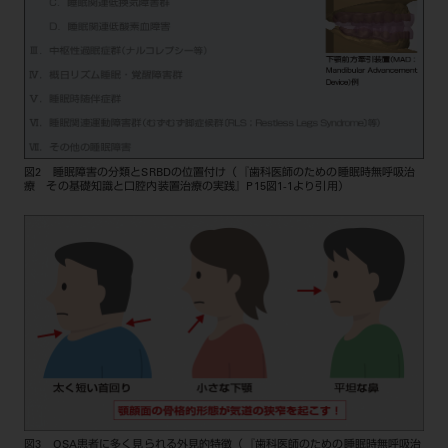
図2 睡眠障害の分類とSRBDの位置付け（『歯科医師のための睡眠時無呼吸治
療 その基礎知識と口腔内装置治療の実践』P15図1-1より引用）
図3 OSA患者に多く見られる外見的特徴（『歯科医師のための睡眠時無呼吸治