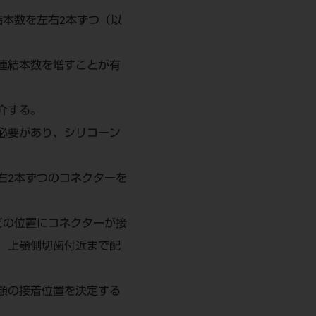
本数を左右2本ずつ（以
連結本数を増すことが有
介する。
必要があり、シリコーン
右2本ずつのコネクターを
どの位置にコネクターが接
、上顎側切歯付近まで配
顎の接着位置を決定する