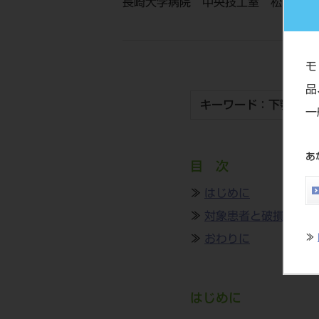
長崎大学病院 中央技工室 松田 安弘
モ
品
キーワード：下顎前方
一
あ
目 次
≫
はじめに
≫
対象患者と破損の状態
≫
おわりに
≫
はじめに