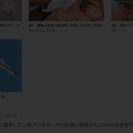
面積を広くして
図7 唇側と頰側の接着時に邪魔になりそうな部分
図8 事前に
をトリミングする。
く。
する。
について
く関与しているブラキサーや力の強い患者さんにMASを使用