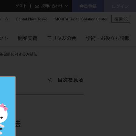
ゲスト
お問い合わせ
会員登録
ログイン
ルーム
Dental Plaza Tokyo
MORITA Digital Solution Center
検索
ント
開業支援
モリタ友の会
学術・お役立ち情報
各破損に対する対処法
目次を見る
対処法