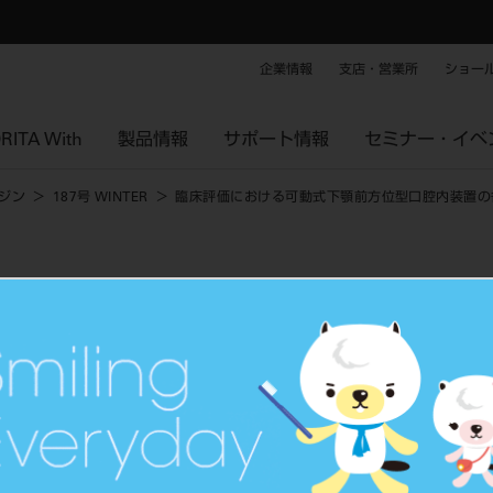
企業情報
支店・営業所
ショー
RITA With
製品情報
サポート情報
セミナー・イベ
ジン
187号 WINTER
臨床評価における可動式下顎前方位型口腔内装置の
下顎前方位型口腔内装置の各破損に対する