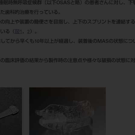
睡眠時無呼吸症候群（以下OSASと略）の患者さんに対し、下
いた歯科的治療を行っている。
感の向上や装置の簡便さを目指し、上下のスプリントを連結する
ている（
図1
、
2
）。
用してから早くも10年以上が経過し、装着後のMASの状態につ
Sの臨床評価の結果から製作時の注意点や様々な破損の状態に