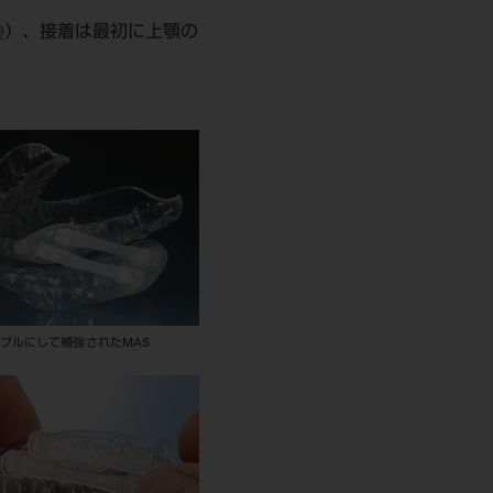
9
）、接着は最初に上顎の
ダブルにして補強されたMAS