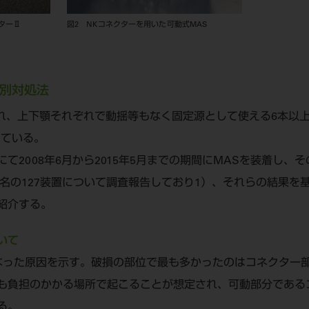
ターⅡ
図2 NKコネクターを用いた可動式MAS
別対処法
され、上下顎それぞれで動揺等もなく固定源として使える6本以
している。
て2008年6月から2015年5月までの期間にMASを装着し、
2名の127装置について調査報告しており1）、それらの結果を
紹介する。
いて
なった原因を示す。破損の部位で最も多かったのはコネクター
も負担のかかる場所で起こることが想定され、可動部分である
る。