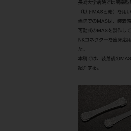
長崎大学病院では閉塞型
（以下MASと略）を用
当院でのMASは、装着
可動式のMASを製作し
NKコネクターを臨床応
た。
本稿では、装着後のMA
紹介する。