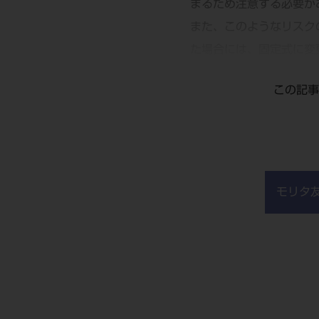
まるため注意する必要が
また、このようなリスク
た場合には、固定式に変
この記事
モリタ
図10 上下を固定式にしたMAS