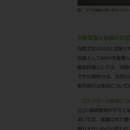
図1 上下の連結に用いるNKコネク
対象患者と破損の状態
当院ではOSASと診断
対象としてMASを装着
臨床評価としては、当院に
できた男性75名、女性5
製作時の注意点について
・コネクターの破損につ
図3
に継続使用が不可と
おいては、装置の中で最
最も大きいものと思われ