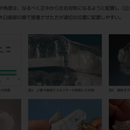
や角度は、なるべく正中から左右対称になるように配置し（
図
大臼歯部の順で接着させた方が適切な位置に配置しやすい。
その件数
図4 上顎犬歯部でコネクターが断裂した状態
図5 連結を