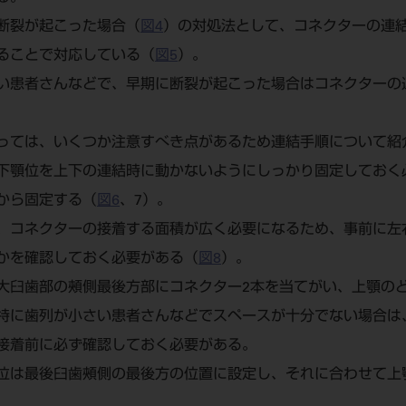
断裂が起こった場合（
図4
）の対処法として、コネクターの連結
ることで対応している（
図5
）。
い患者さんなどで、早期に断裂が起こった場合はコネクターの
っては、いくつか注意すべき点があるため連結手順について紹
下顎位を上下の連結時に動かないようにしっかり固定しておく
から固定する（
図6
、7）。
、コネクターの接着する面積が広く必要になるため、事前に左
かを確認しておく必要がある（
図8
）。
大臼歯部の頰側最後方部にコネクター2本を当てがい、上顎の
特に歯列が小さい患者さんなどでスペースが十分でない場合は
接着前に必ず確認しておく必要がある。
位は最後臼歯頰側の最後方の位置に設定し、それに合わせて上