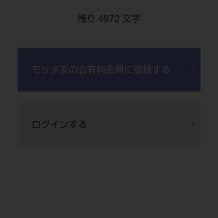
を行い、指状構造をイメージしてやや
メル陶材を築盛する。内部からの程よ
白っぽいエナメル陶材を少量築盛す
い発色が確認できれば、デンティン、
残り 4972 文字
る。このことは、図6でのフレーム先
エナメル上のインターナルステインは
端のインターナルステインの効果を期
淡く、ムラにならずに施せる。
待しながら切縁明度をコントロールす
るためである。
モリタ友の会有料会員に登録する
ログインする
図9 形態チェックポイントを意識し
ながら、ハンドピース、レーズにて、
セルフグレーズ（890℃前後)前の適切
な研磨面を作る。