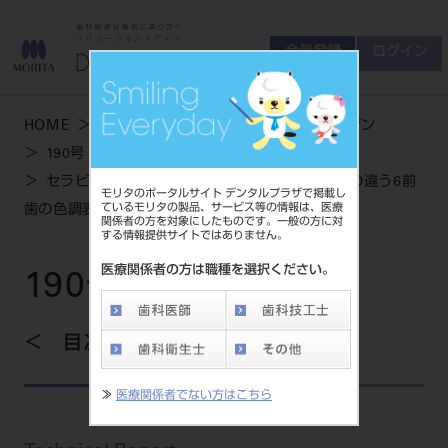
会員登録
ログイン
ゲスト
お問い合わせ
HOME
学術・お役立ち情報
デンタルマガジン
商品について
190号 AUTUMN
会員登録
ログイン
セミナーについて
セラビアン®ZRの基本築盛を見直す～支台条件の違う6前
モリタのポータルサイト デンタルプラザで掲載し
友の会について
ているモリタの製品、サービス等の情報は、医療
歯の色調表現～
関係者の方を対象にしたものです。一般の方に対
ご開業について
する情報提供サイトではありません。
MORITA With
医療関係者の方は職種を選択ください。
190号 AUTUMN
製品情報
目次を見る
製品情報トップ
サポート情報
≫
医療関係者でない方はこちら
製品カテゴリ
お客様相談センター
大型器械