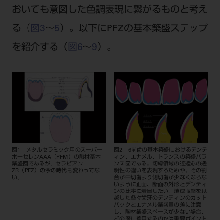
おいても意図した色調表現に繋がるものと考え
る（
図3
～
5
）。以下にPFZの基本築盛ステップ
を紹介する（
図6
～
9
）。
図1 メタルセラミック用のスーパー
図2 6前歯の基本築盛におけるデンテ
ポーセレンAAA（PFM）の陶材基本
ィン、エナメル、トランスの築盛バラ
築盛図であるが、セラビアン
ンス図である。切縁領域の近遠心の透
ZR（PFZ）の今の時代も変わってな
明性の違いを表現するためや、その割
い。
合が中切歯より側切歯が少なくならな
いように正面、断面の外形とデンティ
ンの比率に着目したい。焼成収縮を見
越した各々歯牙のデンティンのカット
バックとエナメル築盛量の差に注意
し、陶材築盛スペースが少ない場合、
どの層に着目するのかは重要ポイント