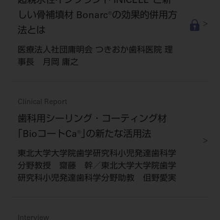
超親水性インプラント INICELL®と新
しい骨補填材 Bonarc®の効果的併用方
法とは
医療法人社団庸明会 つきおか歯科医院 理
事長 月岡 庸之
Clinical Report
歯科用シーリング・コーティング材
｢BioコートCa®｣の新たな活用法
東北大学大学院歯学研究科小児発達歯科学
分野教授 齋藤 幹／東北大学大学院歯学
研究科小児発達歯科学分野助教 伹野愛実
Interview