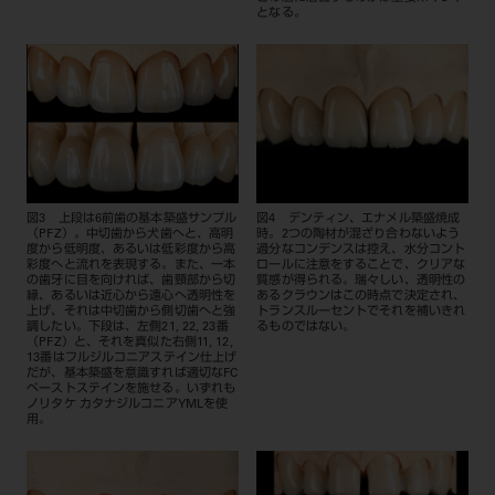
となる。
図3 上段は6前歯の基本築盛サンプル
図4 デンティン、エナメル築盛焼成
（PFZ）。中切歯から犬歯へと、高明
時。2つの陶材が混ざり合わないよう
度から低明度、あるいは低彩度から高
過分なコンデンスは控え、水分コント
彩度へと流れを表現する。また、一本
ロールに注意をすることで、クリアな
の歯牙に目を向ければ、歯頸部から切
質感が得られる。瑞々しい、透明性の
縁、あるいは近心から遠心へ透明性を
あるクラウンはこの時点で決定され、
上げ、それは中切歯から側切歯へと強
トランスルーセントでそれを補いきれ
調したい。下段は、左側21, 22, 23番
るものではない。
（PFZ）と、それを真似た右側11, 12,
13番はフルジルコニアステイン仕上げ
だが、基本築盛を意識すれば適切なFC
ペーストステインを施せる。いずれも
ノリタケ カタナジルコニアYMLを使
用。