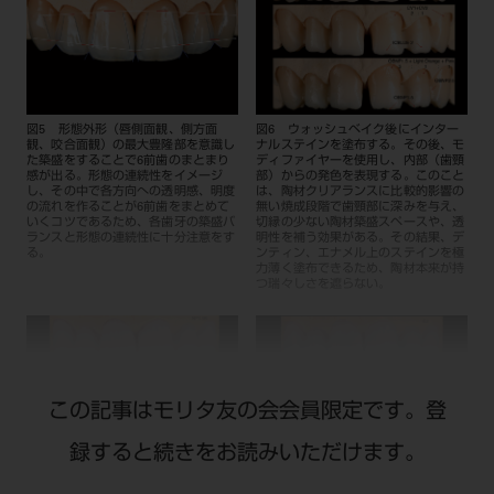
図5 形態外形（唇側面観、側方面
図6 ウォッシュベイク後にインター
観、咬合面観）の最大豊隆部を意識し
ナルステインを塗布する。その後、モ
た築盛をすることで6前歯のまとまり
ディファイヤーを使用し、内部（歯頸
感が出る。形態の連続性をイメージ
部）からの発色を表現する。このこと
し、その中で各方向への透明感、明度
は、陶材クリアランスに比較的影響の
の流れを作ることが6前歯をまとめて
無い焼成段階で歯頸部に深みを与え、
いくコツであるため、各歯牙の築盛バ
切縁の少ない陶材築盛スペースや、透
ランスと形態の連続性に十分注意をす
明性を補う効果がある。その結果、デ
る。
ンティン、エナメル上のステインを極
力薄く塗布できるため、陶材本来が持
つ瑞々しさを遮らない。
この記事はモリタ友の会会員限定です。登
録すると続きをお読みいただけます。
図7 エナメル層優先のカットバック
図8 シェードマニュアル指定のエナ