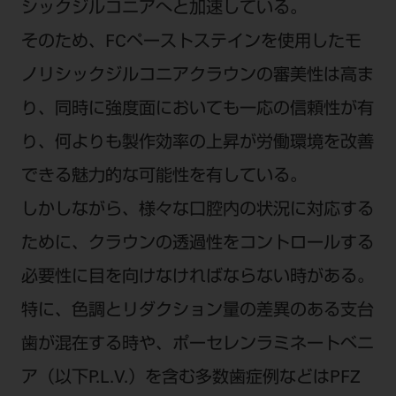
電 話 /
0800-222-8020
（無料）
シックジルコニアへと加速している。
FAX /
0800-222-6480
（無料）
そのため、FCペーストステインを使用したモ
ノリシックジルコニアクラウンの審美性は高ま
IP電話・ひかり電話は繋がらない場合がありま
り、同時に強度面においても一応の信頼性が有
す。
り、何よりも製作効率の上昇が労働環境を改善
受付時間 月～金 9:00～17:00 （祝日・夏季休
暇、年末年始を除く）
できる魅力的な可能性を有している。
歯科医療従事者専用窓口となります。
しかしながら、様々な口腔内の状況に対応する
ディーラー様におかれましては、モリタ各担当営
ために、クラウンの透過性をコントロールする
業所へお問い合わせ願います。
必要性に目を向けなければならない時がある。
特に、色調とリダクション量の差異のある支台
企業情報
歯が混在する時や、ポーセレンラミネートベニ
ア（以下P.L.V.）を含む多数歯症例などはPFZ
個人情報保護方針
特定商取引について