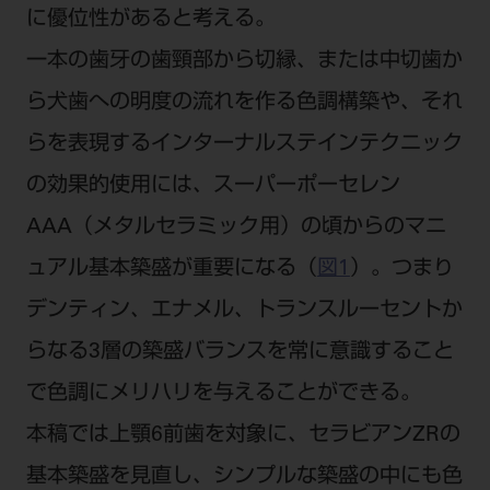
に優位性があると考える。
ご利用規約
SNSアカウント利用規約
推奨環境
サイトマップ
一本の歯牙の歯頸部から切縁、または中切歯か
ら犬歯への明度の流れを作る色調構築や、それ
らを表現するインターナルステインテクニック
の効果的使用には、スーパーポーセレン
AAA（メタルセラミック用）の頃からのマニ
ュアル基本築盛が重要になる（
図1
）。つまり
デンティン、エナメル、トランスルーセントか
らなる3層の築盛バランスを常に意識すること
で色調にメリハリを与えることができる。
本稿では上顎6前歯を対象に、セラビアンZRの
基本築盛を見直し、シンプルな築盛の中にも色