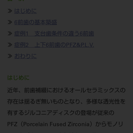
公式SNS一覧
添付文書の電子化
BLOG
ログイン
ショールーム
≫
はじめに
pdとは
ビバリーくんLINEスタンプ
オンラインカタログ InternetDO
Q&A
≫
6前歯の基本築盛
全国のショールーム
院内ツアー
Dental Plaza Tokyo
モリタ友の会のご案内
修理・メンテナンス等
北海道
≫
症例1 支台歯条件の違う6前歯
デンタルマガジン
モリタ友の会無料会員登録
Dental Plaza Tokyo
宮城
≫
症例2 上下6前歯のPFZ&P.L.V.
MDSC
ビデオライブラリー
≫
おわりに
東京
DMR（ディーエムアール）
MDSCについて
愛知
特集
Digital Seminar
はじめに
大阪
メールマガジンスマイル＋
見学予約
近年、前歯補綴におけるオールセラミックスの
京都
メール
ビバリーくんの歯科イラスト素材集
存在は揺るぎ無いものとなり、多様な透光性を
広島
モリタカレンダー
メールでのお問い合わせはこちら
有するジルコニアディスクの登場が従来の
福岡
PFZ（Porcelain Fused Zirconia）からモノリ