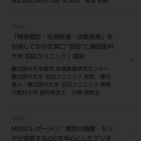
株式会社Dental Lab. SCALA 南澤 英樹
Topics
「精密健診・先端医療・活動長寿」を
目指して空の玄関口“羽田”に藤田医科
大学 羽田クリニック」開設
藤田医科大学東京 先端医療研究センター
藤田医科大学 羽田クリニック 院長 榛村
重人／藤田医科大学 羽田クリニック 神奈
川歯科大学 歯科衛生士 小野 智咲女
Topics
MDSCレポート①：構想の概要 モリ
タが提案するIOSを中心としたデジタ