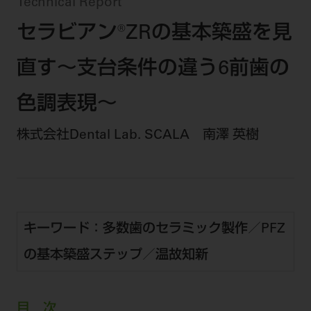
セミナー・イベント
Technical Report
チェア・ユニット
製品サポート情報
セラビアン®ZRの基本築盛を見
チェア・ユニット関連
全てのセミナー・イベント
製品から探す
開業支援
X線撮影装置・器具関連
全種別
直す～支台条件の違う6前歯の
カテゴリーから探す
レーザー装置関連
One to One Club
歯科医師
その他設備機器
モリタ友の会
メーカーから探す
色調表現～
開業マニュアル
歯科衛生士
小型器械
デジタル製品サポート
有料会員のご案内
株式会社Dental Lab. SCALA 南澤 英樹
開業医インタビュー
学術・お役立ち情報
歯科技工士
診療用材料
一般会員
メールでのお問い合わせ
歯科開業への道
歯科助手
高齢者歯科
IT商品
商品に関するお問い合わせ
勤務医会員
ニュース
Start Up チェック
よくわかる高齢者歯科
院内ネットワーク関連
Webセミナー
モリタに対するご意見・お問い合わせ
技工士会員
DOOR/IOS/CADCAM関連
製品に関する重要なお知らせ
動画セミナー アーカイブ
始めよう訪問診療
キーワード：多数歯のセラミック製作／PFZ
デンタルショー
支店・営業所
ご開業に関するお問い合わせ
ディーラー向けシステム関連
衛生士会員
ニュース
の基本築盛ステップ／温故知新
物件エリア調査
高齢者歯科・訪問診療 製品情報
モリタ関連イベント
CADデータ
お客様の声への取り組み
無料会員のご案内
支店営業所
SNS
DENTAL OFFICE セレクション
pd style
学会・研究会
中古医療機器
商品感動体験
会員登録
目 次
はじめての方へ