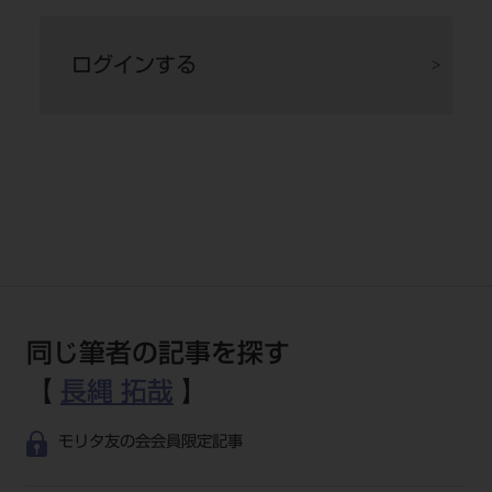
メージは感じにくいように思います。シンプル
だと覚えやすい反面、伝わらなくなるものもあ
ログインする
るので、何をいちばん伝えたいのかをコントロ
ールする必要はあると思いますね。
同じ筆者の記事を探す
【
長縄 拓哉
】
モリタ友の会会員限定記事