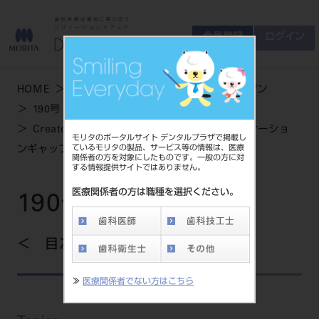
会員登録
ログイン
ゲスト
お問い合わせ
HOME
学術・お役立ち情報
デンタルマガジン
商品について
190号 AUTUMN
会員登録
ログイン
セミナーについて
Creator’s Interview 患者さんとのコミュニケーショ
モリタのポータルサイト デンタルプラザで掲載し
友の会について
ているモリタの製品、サービス等の情報は、医療
ンギャップについて考える
関係者の方を対象にしたものです。一般の方に対
ご開業について
する情報提供サイトではありません。
MORITA With
医療関係者の方は職種を選択ください。
190号 AUTUMN
製品情報
目次を見る
製品情報トップ
サポート情報
≫
医療関係者でない方はこちら
製品カテゴリ
お客様相談センター
大型器械