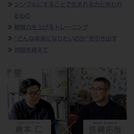
公式SNS一覧
添付文書の電子化
BLOG
≫
シンプルにすることで生まれる力と失われ
ログイン
ショールーム
pdとは
ビバリーくんLINEスタンプ
るもの
オンラインカタログ InternetDO
Q&A
全国のショールーム
院内ツアー
≫
観察力を上げるトレーニング
Dental Plaza Tokyo
モリタ友の会のご案内
修理・メンテナンス等
北海道
デンタルマガジン
≫
“どんな未来になりたいのか”を引き出す
モリタ友の会無料会員登録
Dental Plaza Tokyo
宮城
MDSC
ビデオライブラリー
≫
対談を終えて
東京
DMR（ディーエムアール）
MDSCについて
愛知
特集
Digital Seminar
大阪
メールマガジンスマイル＋
見学予約
京都
メール
ビバリーくんの歯科イラスト素材集
広島
モリタカレンダー
メールでのお問い合わせはこちら
福岡