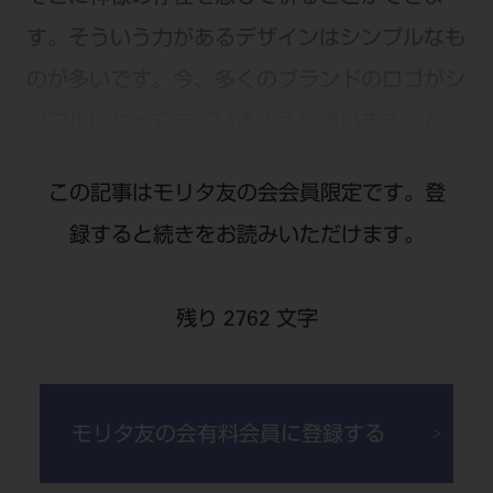
す。そういう力があるデザインはシンプルなも
のが多いです。今、多くのブランドのロゴがシ
ンプルになってきているように思います。た
だ、シンプルにすると失われてしまうものもあ
この記事はモリタ友の会会員限定です。登
ります。例えば、自動車メーカーのポルシェの
録すると続きをお読みいただけます。
ロゴは昔から情報量の多いデザインで、一見何
が描いてあるのか分からないけれど、よく見る
残り 2762 文字
と馬がいて、そこにはクラフトマンシップのよ
うなものを感じます。逆にフォルクスワーゲン
のロゴはどんどんシンプルになっていて、以前
モリタ友の会有料会員に登録する
のロゴよりもエンジンなどに関する技術力のイ