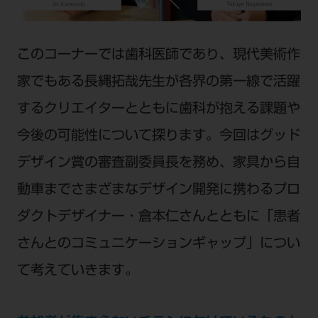
電 話 /
0800-222-8020
（無料）
FAX /
0800-222-6480
（無料）
このコーナーでは歯科医師であり、現代美術作
IP電話・ひかり電話は繋がらない場合がありま
家でもある長縄拓哉先生が各界の第一線で活躍
す。
するクリエイターとともに歯科が抱える課題や
受付時間 月～金 9:00～17:00 （祝日・夏季休
今後の可能性について探ります。今回はグッド
暇、年末年始を除く）
歯科医療従事者専用窓口となります。
デザイン賞の審査副委員長を務め、家具から自
ディーラー様におかれましては、モリタ各担当営
動車までさまざまなデザイン開発に携わるプロ
業所へお問い合わせ願います。
ダクトデザイナー・倉本仁さんとともに「患者
さんとのコミュニケーションギャップ」につい
て考えていきます。
企業情報
個人情報保護方針
特定商取引について