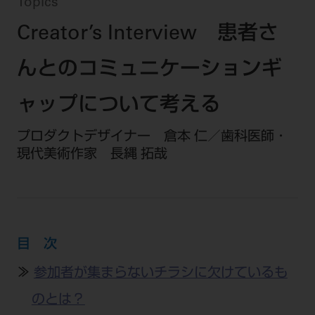
セミナー・イベント
Topics
チェア・ユニット
製品サポート情報
Creator’s Interview 患者さ
チェア・ユニット関連
全てのセミナー・イベント
製品から探す
開業支援
X線撮影装置・器具関連
全種別
んとのコミュニケーションギ
カテゴリーから探す
レーザー装置関連
One to One Club
歯科医師
その他設備機器
モリタ友の会
メーカーから探す
ャップについて考える
開業マニュアル
歯科衛生士
小型器械
デジタル製品サポート
有料会員のご案内
プロダクトデザイナー 倉本 仁／歯科医師・
開業医インタビュー
学術・お役立ち情報
歯科技工士
診療用材料
現代美術作家 長縄 拓哉
一般会員
メールでのお問い合わせ
歯科開業への道
歯科助手
高齢者歯科
IT商品
商品に関するお問い合わせ
勤務医会員
ニュース
Start Up チェック
よくわかる高齢者歯科
院内ネットワーク関連
Webセミナー
モリタに対するご意見・お問い合わせ
技工士会員
DOOR/IOS/CADCAM関連
製品に関する重要なお知らせ
動画セミナー アーカイブ
始めよう訪問診療
デンタルショー
支店・営業所
ご開業に関するお問い合わせ
ディーラー向けシステム関連
衛生士会員
目 次
ニュース
物件エリア調査
高齢者歯科・訪問診療 製品情報
モリタ関連イベント
CADデータ
お客様の声への取り組み
無料会員のご案内
≫
参加者が集まらないチラシに欠けているも
支店営業所
SNS
DENTAL OFFICE セレクション
pd style
学会・研究会
中古医療機器
商品感動体験
のとは？
会員登録
はじめての方へ